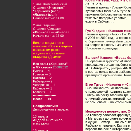
Юрий Матвеев: «Ехали в Си
24−01−2011
1 мая. Комсомольский
Главный тренер «Урала» Юрий
Стадион «Энергетик"
Кузбассом» (0:0) в 3-м туре 
"Харьков» (мол)
проявила бойцовские качества
«Львов» (мол)
тяжелые погодные условия, —
Начало матча: 14:00
ехали в Сибирь, …
2 мая. Харьков
Стадион «Динамо»
Гус Хиддинк: «Капелло мож
«Харьков» — «Львов»
Главный тренер «Анжи» Гус Х
Начало матча: 17:00
с 2006 по 2010 год, на пресс
отборочного раунда Лиги Евр
Билеты продаются в
на вопрос о скором назначен
магазине
«Всё о спорте»
По словам голландца, …
на книжном рынке
и в день матча возле
стадиона «Днамо».
Валерий Карпин: «Вроде б
Генеральный директор «Спар
Все голы «Харькова"
прошедшие сегодня выборы г
в ЧУ сезона
2008/2012
«СЭ Интернет» Дмитрий АФОН
Гунчак — 4
в состав союза после выборо
Платон — 3
президента организации Нико
Батиста — 2
Рибейро — 2
Егор Титов: «Наконец у «С
Чеберячко — 1
Бывший капитан «Спартака» 
Кабанов — 1
о трансферной политике крас
Козориз — 1
Эмери на посту главного трен
--------------------
отличный состав, который поз
Всего — 14
не сомневаюсь, но чтобы быт
Поздравляем!!!
Дни рождения в апреле.
Молодежное первенство. Об
За Говерлу забивает француз,
13 апреля
а Металлист догоняет по очк
Андрей Сытников
в Луцке. Шахтер — Динамо: н
массажист
Рыбалки с пенальти. Как и в 
первенстве все с нетерпение
18 апреля