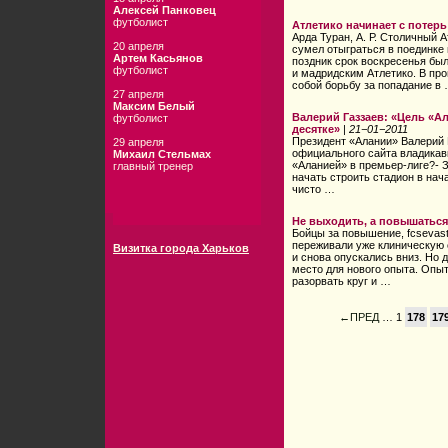
Алексей Панковец
футболист
Атлетико начинает с потерь
Арда Туран,
А. Р. Столичный
Ат
20 апреля
сумел отыграться в поединке
Артем Касьянов
поздник срок воскресенья бы
футболист
и мадридским Атлетико. В пр
собой борьбу за попадание в
27 апреля
Максим Белый
Валерий Газзаев: «Цель «А
футболист
десятке»
|
21−01−2011
Президент «Алании» Валерий 
29 апреля
официального сайта владикавк
Михаил Стельмах
«Аланией» в премьер-лиге?- З
главный тренер
начать строить стадион в нач
чисто …
Не выходить, а повышаться
Бойцы за повышение, fcsevas
переживали уже клиническую 
Визитка города Харьков
и снова опускались вниз. Но 
место для нового опыта. Опыт
разорвать круг и …
←ПРЕД
… 1
178
17