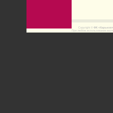
Copyright ©
ФК «Харьков
При любом использовании мате