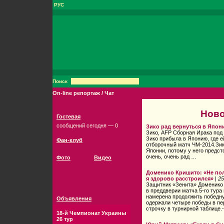
РУС
Поиск
On-line репортаж / Чат
Ново
Гостевая
сообщений сегодня — 0
Зико рад вернуться в Япон
Зико, AFP Сборная Ирака под
Зико прибыла в Японию, где е
Фан-клуб
отборочный матч ЧМ-2014.Зик
Японии, потому у него предс
очень, очень рад …
Фото
Видео
Доменико Кришито: «Не по
я здорово расстроился»
|
25
Защитник «Зенита» Доменико
в преддверии матча 5-го тура
намерена продолжить победну
Объявления
одержали четыре победы в пе
строчку в турнирной таблице.
18-й Чемпионат Украины
26 тур