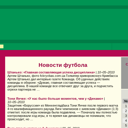
Новости футбола
С
Штанько: «Главная составляющая успеха дисциплина»
|
10−05−2010
Артем Штанько, фото fckryvbas.com.ua Голкипер криворожского Кривбасса
Артем Штанько дал интервью газете Команда. Об удачных действиях
команды в обороне: «Думаю, главная составляющая успеха —
дисциплина. В нашей команде все отвечают друг за друга, и подчистить
огрехи партнера не …
Тони Янчке: «У нас было больше моментов, чем у «Динамо»
|
№
10−05−2010
Защитник «Боруссии» из Менхенгладбаха Тони Янчке после первого матча
1
4-го квалификационного раунда Лиги чемпионов с киевским «Динамо» (1:3)
2
отметил: после игры команда была подавлена. — Поначалу мы полностью
контролировали ход игры, в то время как динамовцы не понимали, что
3
происходит, но …
4
5