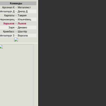
Команды
Арсенал К
-
Металлист
Металлург Д
-
Днепр Д
Карпаты
-
Таврия
Черноморец
-
Ильичёвец
Харьков
-
Львов
Заря
-
Динамо
Кривбасс
-
Шахтёр
Металлург З
-
Ворскла