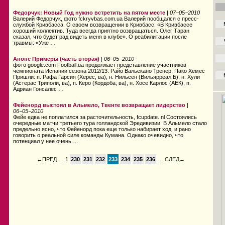
Федорчук: Новый Год нужно встретить на пятом месте
|
07−05−2010
Валерий Федорчук, фото fckryvbas.com.ua Валерий пообщался с пресс-
службой Кривбасса. О своем возвращении в Кривбасс: «В Кривбассе
хороший коллектив. Туда всегда приятно возвращаться. Олег Таран
сказал, что будет рад видеть меня в клубе». О реабилитации после
травмы: «Уже …
Анонс Примеры (часть вторая)
|
06−05−2010
фото google.com Football.ua продолжает представление участников
чемпионата Испании сезона 2012/13. Райо Вальекано Тренер: Пако Хемес
Пришли: п. Рафа Гарсия (Херес, ва), н. Нильсен (Вильярреал Б), н. Хули
(Астерас Триполи, ва), п. Керо (Кордоба, ва), н. Хосе Карлос (АЕК), п.
Адриан Гонсалес …
Фейенорд выстоял в Альмело, Твенте возвращает лидерство
|
06−05−2010
Фейе едва не поплатился за расточительность, fcupdate. nl Состоялись
очередные матчи третьего тура голландской Эредивизии. В Альмело стало
предельно ясно, что Фейенорд пока еще только набирает ход, и рано
говорить о реальной силе команды Кумана. Однако очевидно, что
потенциал у нее очень …
←ПРЕД
… 1
230
231
232
233
234
235
236
…
СЛЕД→