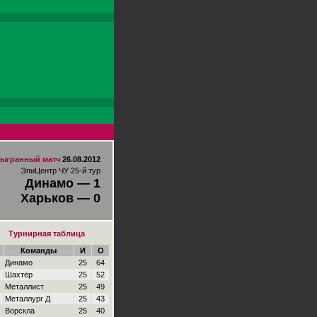
ыгранный матч
26.08.2012
ЭпиЦентр ЧУ 25-й тур
Динамо — 1
Харьков — 0
Турнирная таблица
Команды
И
О
Динамо
25
64
Шахтёр
25
52
Металлист
25
49
Металлург Д
25
43
Ворскла
25
40