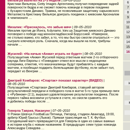
Вильягра вылетел на 2−3 недели
|
09−05−2010
6
Кристиан Вильягра, Getty Images Аргентинец получил повреждение задней
поверхности бедра и не сможет помочь команде в первом поединке
7
с бухарестским Динамо. Травма, не позволившая защитнику харьковского
8
Металлиста Кристиану Вильягре доиграть поединок с киевским Арсеналом
9
в чемпионате …
10
Михалик: «Приснилось, что забью мяч»
|
09−05−2010
11
Михалик против де Йонга, fcdynamo. kiev.ua Защитник киевского Динамо
12
поговорил о победе над менхенгладбахской Боруссией. «Наверное,
13
не столько важно, кто забил, а то, что мы быстро смогли отыграться — это
сыграло ключевую роль. Сначала, когда мы вышли на поле, трибуны
14
начали …
15
16
Жусилей: «На ничью «Анжи» играть не будет»
|
08−05−2010
Полузащитник «Анжи» Жусилей перед ответным матчем 2-го отборочного
раунда Лиги Европы с «Гонведом» отмел все мысли о недооценки
соперника, отметив, что махачкалинцы будут прибавлять с каждым
матчем, и пообещал подарить болельщикам футболку, если забьет гол,
передает из Венгрии …
Дмитрий Комбаров: «Спартак» показал характер» (ВИДЕО)
|
08−05−2010
Полузащитник «Спартака» Дмитрий Комбаров, ставший автором
результативной передачи и победного гола в матче 5-го тура премьер-лиги
с «Рубином» (2:1), выразил удовлетворение результатом поединка. После
первого тайма москвичи уступали в счете, но смогли сравнять его
и добились победы после …
Говерла Таврия. Накануне
|
07−05−2010
© Роман Шевчук Football.ua Пятница, Ужгород, стадион Авангард, 19:00,
арбитр Юрий Грысьо (Львов). Прямая трансляция
на Т. К. Футбол
.
Сегодняшний матч превращается для Говерлы в один из самых важных
в истории клуба с новым названием. В предыдущих семи турах команда
Александра Севидова …