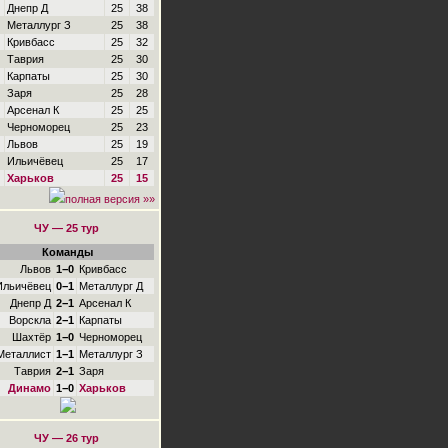
Днепр Д
25
38
Металлург З
25
38
Кривбасс
25
32
Таврия
25
30
Карпаты
25
30
Заря
25
28
Арсенал К
25
25
Черноморец
25
23
Львов
25
19
Ильичёвец
25
17
Харьков
25
15
полная версия »»
ЧУ — 25 тур
Команды
Львов
1−0
Кривбасс
Ильичёвец
0−1
Металлург Д
Днепр Д
2−1
Арсенал К
Ворскла
2−1
Карпаты
Шахтёр
1−0
Черноморец
Металлист
1−1
Металлург З
Таврия
2−1
Заря
Динамо
1−0
Харьков
ЧУ — 26 тур