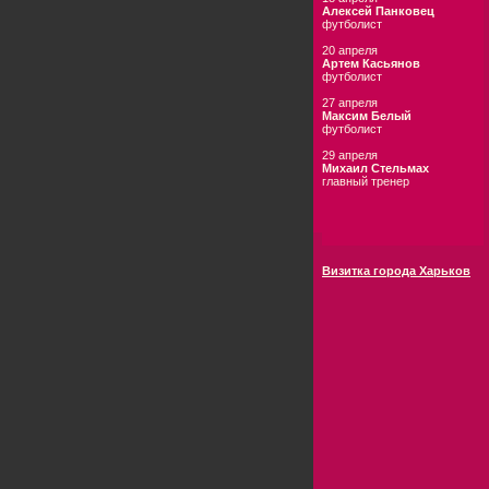
Алексей Панковец
футболист
20 апреля
Артем Касьянов
футболист
27 апреля
Максим Белый
футболист
29 апреля
Михаил Стельмах
главный тренер
Визитка города Харьков