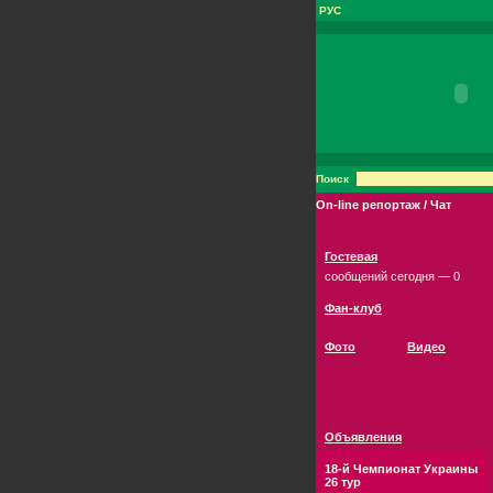
РУС
Поиск
On-line репортаж / Чат
Гостевая
сообщений сегодня — 0
Фан-клуб
Фото
Видео
Объявления
18-й Чемпионат Украины
26 тур