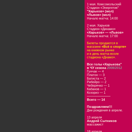
1 мая. Комсомольский
Стадион «Энергетик"
"Харьков» (мол)
«Львов» (мол)
Начало матча: 14:00
2 мая. Харьков
Стадион «Динамо»
«Харьков» — «Львов»
Начало матча: 17:00
Билеты продаются в
магазине
«Всё о спорте»
на книжном рынке
и в день матча возле
стадиона «Днамо».
Все голы «Харькова"
в ЧУ сезона
2008/2012
Гунчак — 4
Платон — 3
Батиста — 2
Рибейро — 2
Чеберячко — 1
Кабанов — 1
Козориз — 1
--------------------
Всего — 14
Поздравляем!!!
Дни рождения в апреле.
13 апреля
Андрей Сытников
массажист
18 апреля