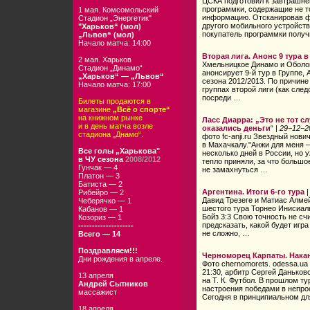
ЦСКА подготовил к завтрашнем
программки, содержащие не т
1 мая. Комсомольский
информацию. Отсканировав фо
Стадион „Энергетик"
другого мобильного устройств
"Харьков“ (мол)
покупатель программки полу
„Львов“ (мол)
Начало матча: 14:00
Вторая лига. Анонс 9 тура в
2 мая. Харьков
Хмельницкое Динамо и Оболонь 
Стадион „Динамо“
анонсирует 9-й тур в Группе
„Харьков“ — „Львов“
сезона 2012/2013. По причине
Начало матча: 17:00
группах второй лиги (как сле
посреди …
Билеты продаются в
магазине
„Всё о спорте“
на книжном рынке
Ласс Диарра: „Это не тот 
и в день матча возле
оказались деньги
“ |
29−12−2
стадиона „Днамо“.
фото fc-anji.ru Звездный нов
в Махачкалу."Анжи для меня —
Все голы „Харькова"
несколько дней в России, но 
в ЧУ сезона
2008/2012
тепло приняли, за что большо
Гунчак — 4
не замахнуться …
Платон — 3
Батиста — 2
Аргентина. Итоги 6-го тура
Рибейро — 2
Давид Трезеге и Матиас Алмейд
Чеберячко — 1
шестого тура Торнео Инисиал
Кабанов — 1
Бойз 3:3 Свою точность не сч
Козориз — 1
предсказать, какой будет игр
--------------------
не сложно, …
Всего — 14
Поздравляем!!!
Черноморец Карпаты. Нака
Дни рождения в апреле.
Фото chernomorets. odessa.ua
21:30, арбитр Сергей Даньков
13 апреля
на Т. К. Футбол
. В прошлом ту
Андрей Сытников
настроения победами в непро
массажист
Сегодня в принципиальном д
18 апреля