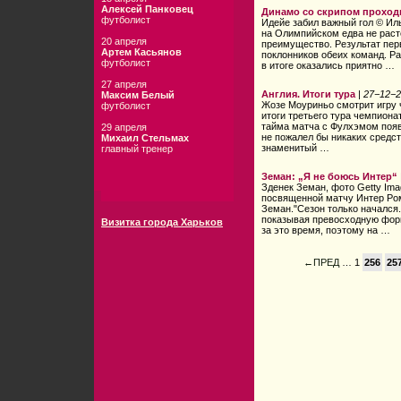
Алексей Панковец
Динамо со скрипом проход
футболист
Идейе забил важный гол © Иль
на Олимпийском едва не раст
20 апреля
преимущество. Результат пер
Артем Касьянов
поклонников обеих команд. Ра
футболист
в итоге оказались приятно …
27 апреля
Англия. Итоги тура
|
27−12−2
Максим Белый
Жозе Моуриньо смотрит игру ч
футболист
итоги третьего тура чемпиона
тайма матча с Фулхэмом появ
29 апреля
не пожалел бы никаких средс
Михаил Стельмах
знаменитый …
главный тренер
Земан: „Я не боюсь Интер“
Зденек Земан, фото Getty Im
посвященной матчу Интер Ро
Земан."Сезон только начался.
показывая превосходную форм
Визитка города Харьков
за это время, поэтому на …
←ПРЕД
… 1
256
25