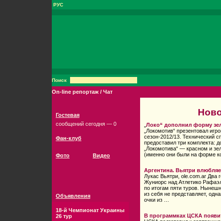
РУС
Поиск
On-line репортаж / Чат
Ново
Гостевая
сообщений сегодня — 0
„
Локо“ дополнил форму зе
„Локомотив“ презентовал игр
сезон-2012/13. Технический 
Фан-клуб
предоставил три комплекта: 
„Локомотива“ — красном и зе
(именно они были на форме 
Фото
Видео
Аргентина. Вьятри влюбляе
Лукас Вьятри, ole.com.ar Два
Жуниорс над Атлетико Рафаэл
по итогам пяти туров. Нынеш
из себя не представляет, одн
Объявления
очки из …
18-й Чемпионат Украины
В программках ЦСКА появи
26 тур