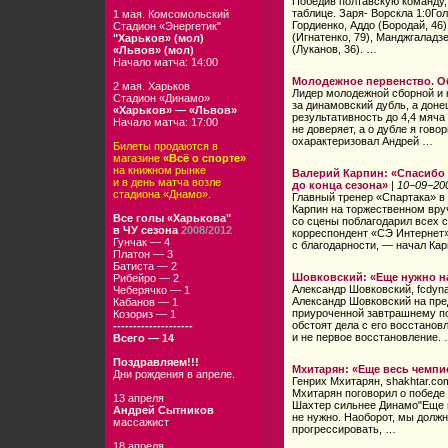
Победив полтавскую команду,
таблице. Заря- Ворскла 1:0Гол
1 мая. Комсомольский
Гордиенко, Аддо (Бородай, 46
Стадион «Энергетик"
(Игнатенко, 79), Манджгаладз
"Харьков» (мол)
(Луканов, 36). …
«Львов» (мол)
Начало матча: 14:00
Молодежное первенство. Об
2 мая. Харьков
Лидер молодежной сборной и 
Стадион «Динамо»
за динамовский дубль, а дон
«Харьков» — «Львов»
результативность до 4,4 мяч
Начало матча: 17:00
не доверяет, а о дубле я гов
охарактеризовал Андрей …
Билеты продаются в
магазине
«Всё о спорте»
на книжном рынке
Валерий Карпин: «Спасибо 
и в день матча возле
до конца сезона»
|
10−09−20
стадиона «Днамо».
Главный тренер «Спартака» в
Карпин на торжественном вру
Все голы «Харькова"
со сцены поблагодарил всех с
в ЧУ сезона
2008/2012
корреспондент «СЭ Интернет
Гунчак — 4
с благодарности, — начал Ка
Платон — 3
Батиста — 2
Шовковский: «Еще нужно н
Рибейро — 2
Александр Шовковский, fcdyna
Чеберячко — 1
Александр Шовковский на пр
Кабанов — 1
приуроченной завтрашнему пое
Козориз — 1
обстоят дела с его восстанов
--------------------
и не первое восстановление.
Всего — 14
Поздравляем!!!
Мхитарян: «Еще весь чемпи
Дни рождения в апреле.
Генрих Мхитарян, shakhtar.c
Мхитарян поговорил о победе
13 апреля
Шахтер сильнее Динамо"Еще в
Андрей Сытников
не нужно. Наоборот, мы долж
массажист
прогрессировать, …
18 апреля