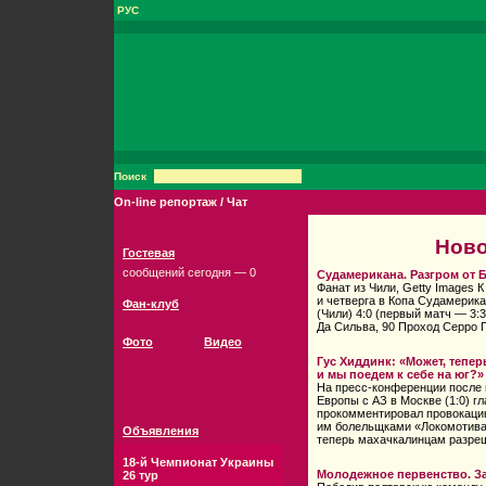
РУС
Поиск
On-line репортаж / Чат
Ново
Гостевая
сообщений сегодня — 0
Судамерикана. Разгром от 
Фанат из Чили, Getty Images
и четверга в Копа Судамерика
Фан-клуб
(Чили) 4:0 (первый матч — 3:3
Да Сильва, 90 Проход Серро
Фото
Видео
Гус Хиддинк: «Может, тепер
и мы поедем к себе на юг?
На пресс-конференции после п
Европы с АЗ в Москве (1:0) г
прокомментировал провокаци
им болельщками «Локомотива»
Объявления
теперь махачкалинцам разре
18-й Чемпионат Украины
Молодежное первенство. За
26 тур