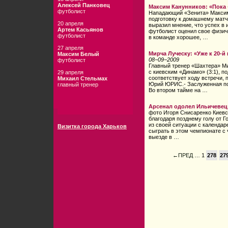
Алексей Панковец
Максим Канунников: «Пока
футболист
Нападающий «Зенита» Максим
подготовку к домашнему матч
20 апреля
выразил мнение, что успех в 
Артем Касьянов
футболист оценил свое физич
футболист
в команде хорошее, …
27 апреля
Мирча Луческу: «Уже к 20-й
Максим Белый
08−09−2009
футболист
Главный тренер «Шахтера» Ми
с киевским «Динамо» (3:1), п
29 апреля
соответствует ходу встречи, 
Михаил Стельмах
Юрий ЮРИС.- Заслуженная поб
главный тренер
Во втором тайме на …
Арсенал одолел Ильичевец
фото Игоря Снисаренко Киевс
благодаря позднему голу от 
из своей ситуации с календар
Визитка города Харьков
сыграть в этом чемпионате с
выезде в …
←ПРЕД
… 1
278
27