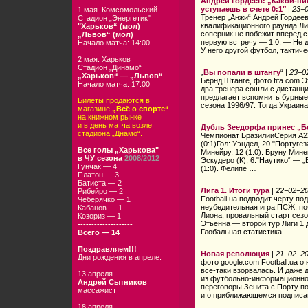
Андрей Гордеев: „Какой-ни
уступаешь в счете 0:1″
|
23−
1 мая. Комсомольский
Тренер „Анжи“ Андрей Гордеев
Стадион „Энергетик"
квалификационного раунда Ли
"Харьков“ (мол)
соперник не побежит вперед 
„Львов“ (мол)
первую встречу — 1:0. — Не д
Начало матча: 14:00
У него другой футбол, тактиче
2 мая. Харьков
Стадион „Динамо“
„
Вы попали в штангу
“ |
23−0
„Харьков“ — „Львов“
Бернд Штанге, фото fifa.com 
Начало матча: 17:00
два тренера сошли с дистанци
предлагает вспомнить бурные
Билеты продаются в
сезона 1996/97. Тогда Украина
магазине
„Всё о спорте“
на книжном рынке
и в день матча возле
Дубль Зеедорфа принес „Б
стадиона „Днамо“.
Чемпионат БразилииСерия А22
(0:1)Гол: Уэндел, 20."Португе
Все голы „Харькова"
Минейру, 12 (1:0). Бруну Миней
в ЧУ сезона
2008/2012
Эскудеро (К), 6."Наутико“ — „
Гунчак — 4
(1:0). Фелипе …
Платон — 3
Батиста — 2
Лига 1. Итоги тура
|
22−02−2
Рибейро — 2
Football.ua подводит черту п
Чеберячко — 1
неубедительная игра ПСЖ, по
Кабанов — 1
Лиона, провальный старт сез
Козориз — 1
Этьенна — второй тур Лиги 1
--------------------
Глобальная статистика — …
Всего — 14
Поздравляем!!!
Новая революция
|
21−02−2
Дни рождения в апреле.
фото google.com Football.ua
все-таки взорвалась. И даже 
13 апреля
из футбольно-информационног
Андрей Сытников
переговоры Зенита с Порту п
массажист
и о приближающемся подписа
18 апреля