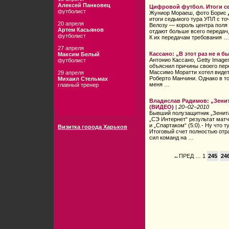
Алексей Панковец
Цифровой футбол. Итоги с
футболист
Жуниор Мораеш, фото Борис Дв
итоги седьмого тура УПЛ с точ
20 апреля
Велозу — король центра поля 
Артем Касьянов
отдают больше всего передач
футболист
К их передачам требования …
27 апреля
Кассано: „В этот раз не я б
Максим Белый
Антонио Кассано, Getty Imag
футболист
объяснил причины своего пер
Массимо Моратти хотел видет
29 апреля
Роберто Манчини. Однако в т
Михаил Стельмах
меня …
главный тренер
Владислав Радимов: „Зени
(ВИДЕО)
|
20−02−2010
Бывший полузащитник „Зенит
„СЭ Интернет“ результат матч
и „Спартаком“ (5:0).- Ну что
Визитка города Харьков
Итоговый счет полностью отр
сил команд на …
←ПРЕД
… 1
245
24