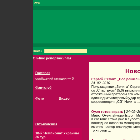
РУС
Поиск
On-line репортаж / Чат
Ново
Гостевая
сообщений сегодня — 0
Сергей Семак: „Все решил 
24−02−2010
Полузащитник „Зенита“ Серге
Фан-клуб
со „Спартаком“ (5:0) вырази
отраженный вратарем его к
одиннадцатиметровый удар при
Фото
Видео
корреспондент „СЭ“ Никита …
Оуэн готов играть
|
24−02−2
Майкл Оуэн, skysports.com Ма
в составе Стока уже в суббот
последнее слово за менеджеро
Объявления
именно тренер планирует мен
то я готов …
18-й Чемпионат Украины
26 тур