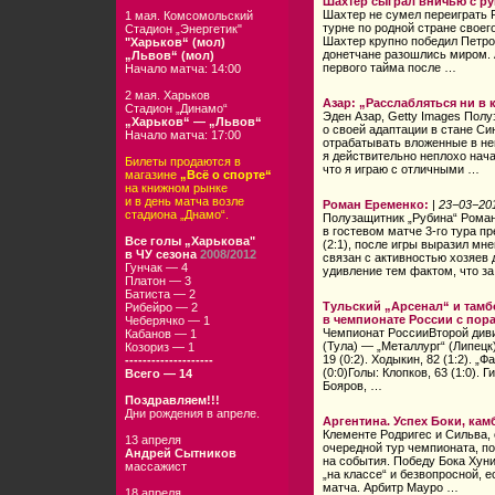
Шахтер сыграл вничью с р
Шахтер не сумел переиграть 
1 мая. Комсомольский
турне по родной стране своег
Стадион „Энергетик"
Шахтер крупно победил Петрол
"Харьков“ (мол)
донетчане разошлись миром. 
„Львов“ (мол)
первого тайма после …
Начало матча: 14:00
2 мая. Харьков
Азар: „Расслабляться ни в 
Стадион „Динамо“
Эден Азар, Getty Images Пол
„Харьков“ — „Львов“
о своей адаптации в стане Си
Начало матча: 17:00
отрабатывать вложенные в не
я действительно неплохо нача
Билеты продаются в
что я играю с отличными …
магазине
„Всё о спорте“
на книжном рынке
и в день матча возле
Роман Еременко:
|
23−03−20
стадиона „Днамо“.
Полузащитник „Рубина“ Роман
в гостевом матче 3-го тура п
Все голы „Харькова"
(2:1), после игры выразил мн
в ЧУ сезона
2008/2012
связан с активностью хозяев 
Гунчак — 4
удивление тем фактом, что з
Платон — 3
Батиста — 2
Тульский „Арсенал“ и тамб
Рибейро — 2
в чемпионате России с пор
Чеберячко — 1
Чемпионат РоссииВторой див
Кабанов — 1
(Тула) — „Металлург“ (Липецк)
Козориз — 1
19 (0:2). Ходыкин, 82 (1:2). „
--------------------
(0:0)Голы: Клопков, 63 (1:0). Г
Всего — 14
Бояров, …
Поздравляем!!!
Дни рождения в апреле.
Аргентина. Успех Боки, кам
Клементе Родригес и Сильва, 
13 апреля
очередной тур чемпионата, п
Андрей Сытников
на события. Победу Бока Хун
массажист
„на классе“ и безвопросной, 
матча. Арбитр Мауро …
18 апреля