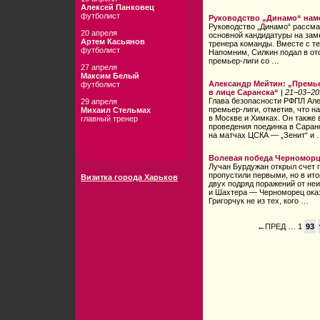
Алексей Панковец
футболист
Руководство „Динамо“ наме
Руководство „Динамо“ рассма
20 апреля
основной кандидатуры на заме
Артем Касьянов
тренера команды. Вместе с те
футболист
Напомним, Силкин подал в отс
премьер-лиги со …
27 апреля
Максим Белый
Александр Мейтин: „Премь
футболист
в лице Саранска“
|
21−03−20
Глава безопасности РФПЛ Але
29 апреля
премьер-лиги, отметив, что 
Михаил Стельмах
в Москве и Химках. Он также 
главный тренер
проведения поединка в Саран
на матчах ЦСКА — „Зенит“ и
Волевая победа Черноморц
Лучан Бурдужан открыл счет
пропустили первыми, но в ит
Визитка города Харьков
двух подряд поражений от н
и Шахтера — Черноморец оказ
Григорчук не из тех, кого …
←ПРЕД
… 1
93