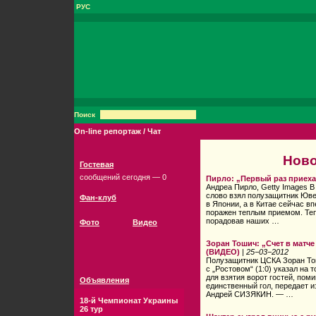
РУС
Поиск
On-line репортаж / Чат
Ново
Гостевая
сообщений сегодня — 0
Пирло: „Первый раз приеха
Андреа Пирло, Getty Images 
слово взял полузащитник Юв
Фан-клуб
в Японии, а в Китае сейчас в
поражен теплым приемом. Теп
порадовав наших …
Фото
Видео
Зоран Тошич: „Счет в матче
(ВИДЕО)
|
25−03−2012
Полузащитник ЦСКА Зоран Тош
с „Ростовом“ (1:0) указал на 
для взятия ворот гостей, пом
Объявления
единственный гол, передает и
Андрей СИЗЯКИН. — …
18-й Чемпионат Украины
26 тур