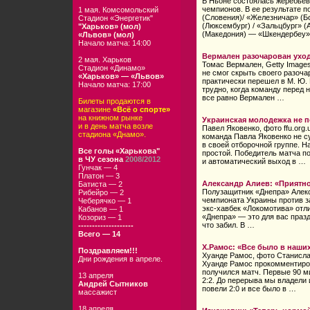
В Ньоне состоялась жеребьев
чемпионов. В ее результате 
1 мая. Комсомольский
(Словения)/ «Железничар» (Б
Стадион «Энергетик"
(Люксембург) / «Зальцбург» (
"Харьков» (мол)
(Македония) — «Шкендербеу
«Львов» (мол)
Начало матча: 14:00
Вермален разочарован ухо
2 мая. Харьков
Томас Вермален, Getty Image
Стадион «Динамо»
не смог скрыть своего разоча
«Харьков» — «Львов»
практически перешел
в М. Ю.
Начало матча: 17:00
трудно, когда команду перед 
все равно Вермален …
Билеты продаются в
магазине
«Всё о спорте»
на книжном рынке
Украинская молодежка не п
и в день матча возле
Павел Яковенко, фото ffu.org
стадиона «Днамо».
команда Павла Яковенко не с
в своей отборочной группе. 
Все голы «Харькова"
простой. Победитель матча по
в ЧУ сезона
2008/2012
и автоматический выход в …
Гунчак — 4
Платон — 3
Александр Алиев: «Приятн
Батиста — 2
Полузащитник «Днепра» Алек
Рибейро — 2
чемпионата Украины против за
Чеберячко — 1
экс-хавбек «Локомотива» отли
Кабанов — 1
«Днепра» — это для вас празд
Козориз — 1
что забил. В …
--------------------
Всего — 14
Х.Рамос: «Все было в наших
Поздравляем!!!
Хуанде Рамос, фото Станислав
Дни рождения в апреле.
Хуанде Рамос прокомментиро
получился матч. Первые 90 м
13 апреля
2:2. До перерыва мы владели 
Андрей Сытников
повели 2:0 и все было в …
массажист
18 апреля