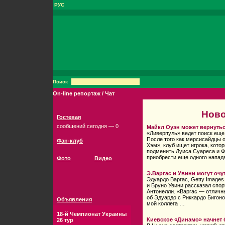
РУС
Поиск
On-line репортаж / Чат
Ново
Гостевая
сообщений сегодня — 0
Майкл Оуэн может вернуть
«Ливерпуль» ведет поиск еще
После того как мерсисайдцы 
Фан-клуб
Хэм», клуб ищет игрока, кот
подменить Луиса Суареса и Ф
приобрести еще одного напа
Фото
Видео
Э.Варгас и Увини могут очу
Эдуардо Варгас, Getty Image
и Бруно Увини рассказал спо
Антонелли. «Варгас — отличны
об Эдуардо с Риккардо Бигоно
Объявления
мой коллега …
18-й Чемпионат Украины
Киевское «Динамо» начнет
26 тур