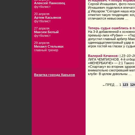
Игнашевич: «Теперь нормой
Алексей Панковец
Сергей Игнашевич, фото novo
футболист
Игнашевич поделился впечатл
д`Ивуаром."Сегодня наша игр
20 апреля
отметил такую тенденцию: ког
Артем Касьянов
отличаются невысоким …
футболист
Теперь судьи ошиблись в п
27 апреля
На 3-й добавленной к основно
Максим Белый
премьер-лиги «Рубин» — «Тер
футболист
допустил главный арбитр Мак
одиннадцатиметровый удар в в
29 апреля
игрок гостей на глазах у судь
Михаил Стельмах
главный тренер
Валерий Кечинов:
|
23−10−2
ЛИГА ЧЕМПИОНОВ. 4-й отбор
«ФЕНЕРБАХЧЕ» — 2:1 Такого 
«Спартаку» во вторник здоров
внимательно смотревший мат
клубе- В целом довольны …
Визитка города Харьков
←ПРЕД
… 1
123
12