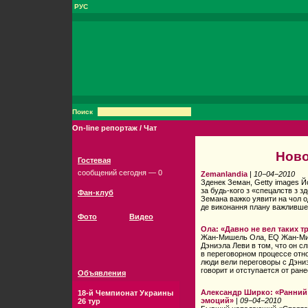
РУС
Поиск
On-line репортаж / Чат
Ново
Гостевая
сообщений сегодня — 0
Zemanlandia
|
10−04−2010
Зденек Земан, Getty images 
за будь-кого з «спецалств з 
Фан-клуб
Земана важко уявити на чол о
де виконання плану важливше
Фото
Видео
Ола: «Давно не вел таких 
Жан-Мишель Ола, EQ Жан-Миш
Дэниэла Леви в том, что он 
в переговорном процессе отн
люди вели переговоры с Дэни
говорит и отступается от ран
Объявления
Александр Ширко: «Ранний
18-й Чемпионат Украины
эмоций»
|
09−04−2010
26 тур