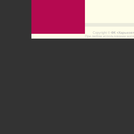
Copyright ©
ФК «Харьков
При любом использовании мате