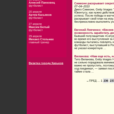
Алексей Панковец
Симеоне раскрывает секрет
футболист
07−04−2010
Диего Симеоне, Getty Images
20 апреля
Ювентусу, как нужно действов
Артем Касьянов
успеха. После победы в матч
футболист
раскрывает свой план на игр
беспрекословно выполнять у
27 апреля
Максим Белый
Евгений Левченко: «Евсеев 
футболист
возможность заработать де
Бывший полузащитник «Сатурн
29 апреля
во время его выступления за
Михаил Стельмах
команды пытались повлиять на
главный тренер
футболист, выступавший в Росс
не указал конкретную …
Виланова: «Нам еще есть, н
Тито Виланова, Getty images
не сильно порадовала минима
Визитка города Харьков
важно не пропустить, поэтом
ход поединка», — заявил посл
тайме стала …
←ПРЕД
… 1
236
23