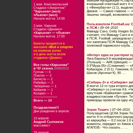
Бывший нападающий «Спартак
вчерашний ответный матч 4-г
1 мая. Комсомольский
с «Фенербахче» (1:1), выдели
Стадион «Энергетик"
Диканя. — Самое главное — «
"Харьков» (мол)
лишены эмоций, возможност
«Львов» (мол)
Начало матча: 14:00
Пользователи Football.ua: 
2 мая. Харьков
в ПСЖ
|
09−04−2010
Стадион «Динамо»
Мамаду Сахо, Getty Images Б
«Харьков» — «Львов»
считают, что Мамаду Сахо в 
Начало матча: 17:00
в ПСЖ. Football. uaпредлагал
экс-капитана ПСЖ Мамаду Са
Билеты продаются в
политикой парижского клуба 
магазине
«Всё о спорте»
на книжном рынке
и в день матча возле
«
Интер» едва не растерял п
стадиона «Днамо».
Лига Европы3-й квалификаци
(Польша) — АИК (Швеция) — 1
Все голы «Харькова"
0:3"Мура 05» (Словения) — «А
в ЧУ сезона
2008/2012
Кобахидзе, 2 (0:1). Гоменюк, 6
Гунчак — 4
Шахов (Арсенал К), 90. …
Платон — 3
Батиста — 2
«Сибирь-2» и «Сибиряк» за
Рибейро — 2
В матче 12-го тура второго д
Чеберячко — 1
«Сибиряку» со счетом 4:6. «Ч
Кабанов — 1
иркутским «Байкалом» сравня
Козориз — 1
владивостокским «Лучом». Теп
--------------------
приморцы провели на одну иг
Всего — 14
Поздравляем!!!
Зоран Тошич:
|
07−04−2010
Дни рождения в апреле.
Полузащитник ЦСКА Зоран То
матче 4-го отборочного раунд
13 апреля
из еврокубка — 0:2 после 1:0
Андрей Сытников
моменты, передает из Химок 
массажист
АГАПОВ.- Что сказать… …
18 апреля