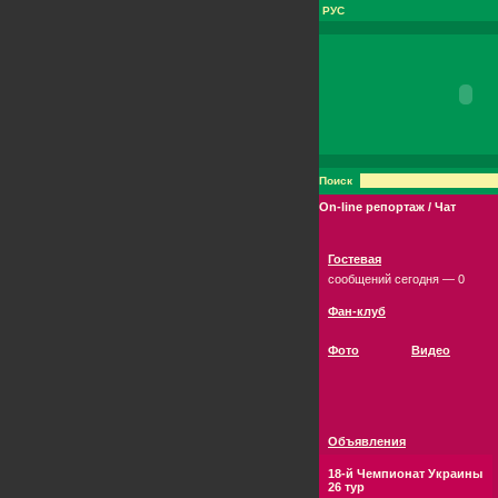
РУС
Поиск
On-line репортаж / Чат
Гостевая
сообщений сегодня — 0
Фан-клуб
Фото
Видео
Объявления
18-й Чемпионат Украины
26 тур