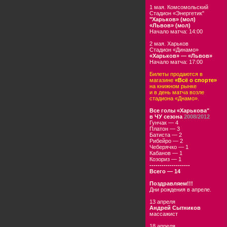
1 мая. Комсомольский
Стадион «Энергетик"
"Харьков» (мол)
«Львов» (мол)
Начало матча: 14:00
2 мая. Харьков
Стадион «Динамо»
«Харьков» — «Львов»
Начало матча: 17:00
Билеты продаются в
магазине
«Всё о спорте»
на книжном рынке
и в день матча возле
стадиона «Днамо».
Все голы «Харькова"
в ЧУ сезона
2008/2012
Гунчак — 4
Платон — 3
Батиста — 2
Рибейро — 2
Чеберячко — 1
Кабанов — 1
Козориз — 1
--------------------
Всего — 14
Поздравляем!!!
Дни рождения в апреле.
13 апреля
Андрей Сытников
массажист
18 апреля