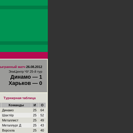
ыгранный матч
26.08.2012
ЭпиЦентр ЧУ 25-й тур
Динамо — 1
Харьков — 0
Турнирная таблица
Команды
И
О
Динамо
25
64
Шахтёр
25
52
Металлист
25
49
Металлург Д
25
43
Ворскла
25
40