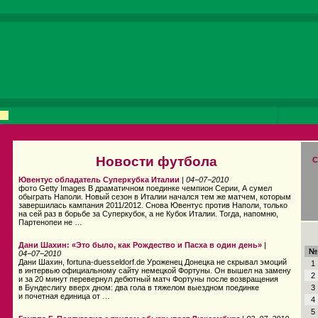
Новости футбола
С
Ювентус обладатель Суперкубка Италии
|
04−07−2010
фото Getty Images В драматичном поединке чемпион Серии, А сумел
обыграть Наполи. Новый сезон в Италии начался тем же матчем, которым
завершилась кампания 2011/2012. Снова Ювентус против Наполи, только
на сей раз в борьбе за Суперкубок, а не Кубок Италии. Тогда, напомню,
Партенопеи не …
Дани Шахин: «Это было, как Рождество и Пасха в один день»
|
№
04−07−2010
Дани Шахин, fortuna-duesseldorf.de Уроженец Донецка не скрывал эмоций
1
в интервью официальному сайту немецкой Фортуны. Он вышел на замену
2
и за 20 минут перевернул дебютный матч Фортуны после возвращения
в Бундеслигу вверх дном: два гола в тяжелом выездном поединке
3
и почетная единица от …
4
5