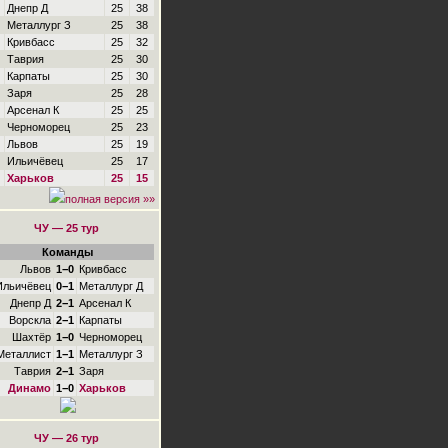
Днепр Д
25
38
Металлург З
25
38
Кривбасс
25
32
Таврия
25
30
Карпаты
25
30
Заря
25
28
Арсенал К
25
25
Черноморец
25
23
Львов
25
19
Ильичёвец
25
17
Харьков
25
15
полная версия »»
ЧУ — 25 тур
Команды
Львов
1−0
Кривбасс
Ильичёвец
0−1
Металлург Д
Днепр Д
2−1
Арсенал К
Ворскла
2−1
Карпаты
Шахтёр
1−0
Черноморец
Металлист
1−1
Металлург З
Таврия
2−1
Заря
Динамо
1−0
Харьков
ЧУ — 26 тур