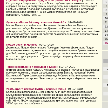
Группа F. Португалия с трудом обыгрывает Люксембург
|
03−07−2010
6
Getty images Подопечные Берти Фогтса добыли домашнюю ничью в матче
с израильтянами, а португальцы неубедительно выиграли у Люксембурга.
7
Первый момент в поединке создали футболисты Израиля. На ударную
8
позицию вышел Шехтер и нанес удар в ближний угол, но не сумел
9
переиграть Агаева. Гости …
10
Луческу: «После 20 минут счет мог быть 4:0»
|
03−07−2010
11
Мирча Луческу, shakhtar.com Наставник Шахтера Мирча Луческу
12
рассказал о победе Горняков над Динамо. — Полностью заслуженная
13
победа, если брать во внимание, что после первых 20 минут счет мог быть
4:0, а первый удар по нашим воротам был нанесен в конце первого тайма.
14
Во втором тайме Динамо …
15
16
Поццо верит в Удинезе
|
02−07−2010
Джампаоло Поццо, Getty Images Президент Удинезе Джампаоло Поццо
выразил уверенность, что предстоящий поединок против Браги сложится
для Зебр очень удачно."В прошлом году против Арсенала нам не повезло,
но в этом году я уверен, что Удинезе пройдет в группу Лиги чемпионов.
Было бы очень …
Терек неожиданно побеждает в Казани
|
02−07−2010
фото из архива rubin-kazan.ru Команда Станислава Черчесова, реализовав
все свои моменты, переиграла более именитый и мастеровитый Рубин.
Грозненский Терек благодаря победе над Рубином в Казани продолжает
идти вровень с питерским Зенитом, уступая команде с берегов Невы лишь
по разнице …
УЕФА строго наказал ПАОК и венский Рапид
|
01−07−2010
Болельщики развлекались, как хотели.
A. P. Греческий
и австрийский
клубы понесли наказание за поведение своих болельщиков во время
очной встречи в квалификации Лиги Европы. Как сообщает официальный
сайт УЕФА, ПАОК проведет следующие три домашних матча в турнирах
УЕФА при пустых трибунах и …