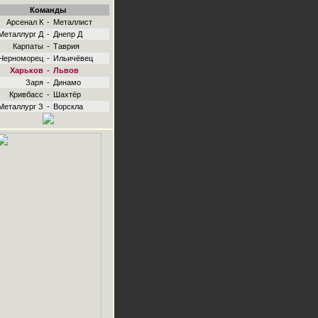
Команды
Арсенал К
-
Металлист
Металлург Д
-
Днепр Д
Карпаты
-
Таврия
Черноморец
-
Ильичёвец
Харьков
-
Львов
Заря
-
Динамо
Кривбасс
-
Шахтёр
Металлург З
-
Ворскла