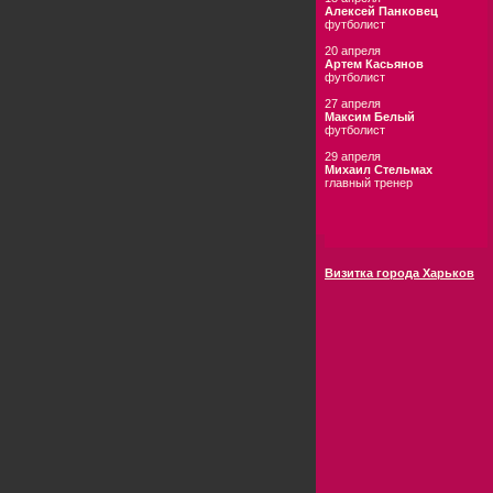
Алексей Панковец
футболист
20 апреля
Артем Касьянов
футболист
27 апреля
Максим Белый
футболист
29 апреля
Михаил Стельмах
главный тренер
Визитка города Харьков