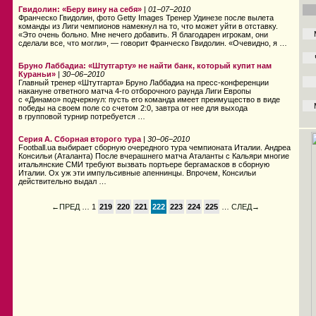
Гвидолин: «Беру вину на себя»
|
01−07−2010
Франческо Гвидолин, фото Getty Images Тренер Удинезе после вылета
команды из Лиги чемпионов намекнул на то, что может уйти в отставку.
«Это очень больно. Мне нечего добавить. Я благодарен игрокам, они
сделали все, что могли», — говорит Франческо Гвидолин. «Очевидно, я …
Бруно Лаббадиа: «Штутгарту» не найти банк, который купит нам
Кураньи»
|
30−06−2010
Главный тренер «Штутгарта» Бруно Лаббадиа на пресс-конференции
накануне ответного матча 4-го отборочного раунда Лиги Европы
с «Динамо» подчеркнул: пусть его команда имеет преимущество в виде
победы на своем поле со счетом 2:0, завтра от нее для выхода
в групповой турнир потребуется …
Серия А. Сборная второго тура
|
30−06−2010
Football.ua выбирает сборную очередного тура чемпионата Италии. Андреа
Консильи (Аталанта) После вчерашнего матча Аталанты с Кальяри многие
итальянские СМИ требуют вызвать портьере бергамасков в сборную
Италии. Ох уж эти импульсивные апеннинцы. Впрочем, Консильи
действительно выдал …
←ПРЕД
… 1
219
220
221
222
223
224
225
…
СЛЕД→