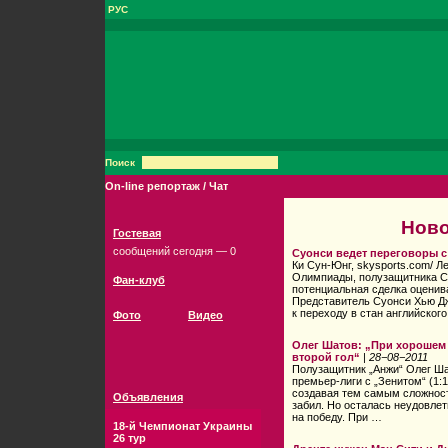
РУС
Поиск
On-line репортаж / Чат
Ново
Гостевая
сообщений сегодня — 0
Суонси ведет переговоры 
Ки Сун-Юнг, skysports.com/ Л
Олимпиады, полузащитника С
Фан-клуб
потенциальная сделка оценив
Представитель Суонси Хью Дж
к переходу в стан английског
Фото
Видео
Олег Шатов: „При хорошем 
второй гол“
|
28−08−2011
Полузащитник „Анжи“ Олег Шат
премьер-лиги с „Зенитом“ (1:1
создавая тем самым сложност
Объявления
забил. Но осталась неудовлет
на победу. При …
18-й Чемпионат Украины
26 тур