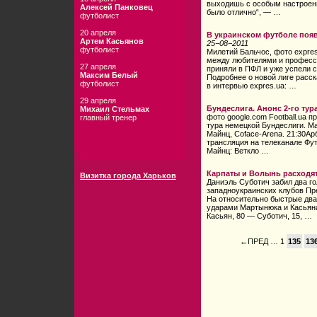
выходишь с особым настроени
Алексей Панковец
было отлично“, — …
футболист
20 апреля
В украинском футболе поя
Артем Касьянов
25−08−2011
футболист
Милетий Бальчос, фото expres
между любителями и професс
27 апреля
приняли в ПФЛ и уже успели 
Максим Белый
Подробнее о новой лиге расс
футболист
в интервью expres.ua: …
29 апреля
Бундеслига. Анонс 2-го тур
Михаил Стельмах
фото google.com Football.ua 
главный тренер
тура немецкой Бундеслиги. М
Майнц, Coface-Arena. 21:30А
трансляция на телеканале Фу
Майнц: Веткло …
Карпаты и Волынь расходя
Визитка города Харьков
Даниэль Суботич забил два гол
западноукраинских клубов Пр
На относительно быстрые два
ударами Мартынюка и Касьяна
Касьян, 80 — Суботич, 15, …
←ПРЕД
… 1
135
13