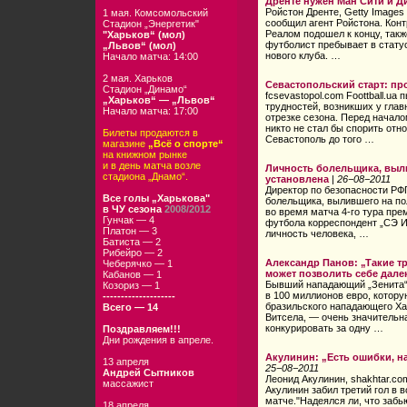
Дренте нужен Ман Сити и 
Ройстон Дренте, Getty Images
1 мая. Комсомольский
сообщил агент Ройстона. Конт
Стадион „Энергетик"
Реалом подошел к концу, также
"Харьков“ (мол)
футболист пребывает в статус
„Львов“ (мол)
нового клуба. …
Начало матча: 14:00
2 мая. Харьков
Севастопольский старт: пр
Стадион „Динамо“
fcsevastopol.com Foottball.ua
„Харьков“ — „Львов“
трудностей, возникших у глав
Начало матча: 17:00
отрезке сезона. Перед начало
никто не стал бы спорить отн
Билеты продаются в
Севастополь до того …
магазине
„Всё о спорте“
на книжном рынке
и в день матча возле
Личность болельщика, выли
стадиона „Днамо“.
установлена
|
26−08−2011
Директор по безопасности РФ
Все голы „Харькова"
болельщика, вылившего на по
в ЧУ сезона
2008/2012
во время матча 4-го тура пре
Гунчак — 4
футбола корреспондент „СЭ 
Платон — 3
личность человека, …
Батиста — 2
Рибейро — 2
Александр Панов: „Такие тр
Чеберячко — 1
может позволить себе дале
Кабанов — 1
Бывший нападающий „Зенита“
Козориз — 1
в 100 миллионов евро, котору
--------------------
бразильского нападающего Ха
Всего — 14
Витсела, — очень значительна
конкурировать за одну …
Поздравляем!!!
Дни рождения в апреле.
Акулинин: „Есть ошибки, н
13 апреля
25−08−2011
Андрей Сытников
Леонид Акулинин, shakhtar.c
массажист
Акулинин забил третий гол в 
матче."Надеялся ли, что забь
18 апреля