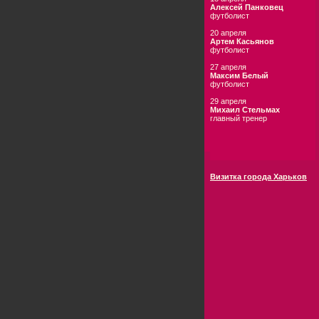
Алексей Панковец
футболист
20 апреля
Артем Касьянов
футболист
27 апреля
Максим Белый
футболист
29 апреля
Михаил Стельмах
главный тренер
Визитка города Харьков