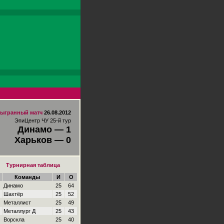
ыгранный матч
26.08.2012
ЭпиЦентр ЧУ 25-й тур
Динамо — 1
Харьков — 0
Турнирная таблица
Команды
И
О
Динамо
25
64
Шахтёр
25
52
Металлист
25
49
Металлург Д
25
43
Ворскла
25
40