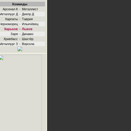
Команды
Арсенал К
-
Металлист
Металлург Д
-
Днепр Д
Карпаты
-
Таврия
Черноморец
-
Ильичёвец
Харьков
-
Львов
Заря
-
Динамо
Кривбасс
-
Шахтёр
Металлург З
-
Ворскла