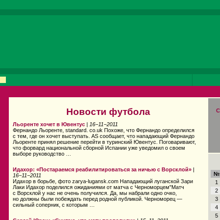
Новости футбола
С
Льоренте хочет в Ювентус
|
16−11−2011
Фернандо Льоренте, standard. co.uk Похоже, что Фернандо определился
с тем, где он хочет выступать. AS сообщает, что нападающий Фернандо
Льоренте принял решение перейти в туринский Ювентус. Поговаривают,
что форвард национальной сборной Испании уже уведомил о своем
выборе руководство …
Идахор: «Постараемся реабилитироваться за ничью с Ворсклой»
|
№
16−11−2011
Идахор в борьбе, фото zarya-lugansk.com Нападающий луганской Зари
1
Лаки Идахор поделился ожиданиями от матча с Черноморцем"Матч
2
с Ворсклой у нас не очень получился. Да, мы набрали одно очко,
но должны были побеждать перед родной публикой. Черноморец —
3
сильный соперник, с которым …
4
5