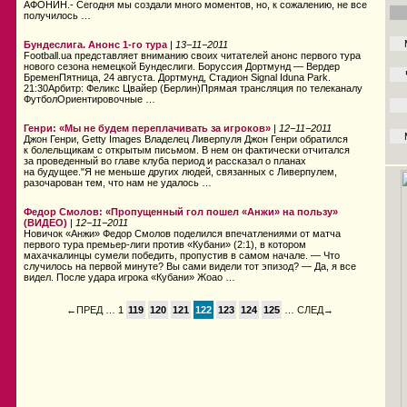
АФОНИН.- Сегодня мы создали много моментов, но, к сожалению, не все
получилось …
Бундеслига. Анонс 1-го тура
|
13−11−2011
Football.ua представляет вниманию своих читателей анонс первого тура
нового сезона немецкой Бундеслиги. Боруссия Дортмунд — Вердер
БременПятница, 24 августа. Дортмунд, Стадион Signal Iduna Park.
21:30Арбитр: Феликс Цвайер (Берлин)Прямая трансляция по телеканалу
ФутболОриентировочные …
Генри: «Мы не будем переплачивать за игроков»
|
12−11−2011
Джон Генри, Getty Images Владелец Ливерпуля Джон Генри обратился
к болельщикам с открытым письмом. В нем он фактически отчитался
за проведенный во главе клуба период и рассказал о планах
на будущее."Я не меньше других людей, связанных с Ливерпулем,
разочарован тем, что нам не удалось …
Федор Смолов: «Пропущенный гол пошел «Анжи» на пользу»
(ВИДЕО)
|
12−11−2011
Новичок «Анжи» Федор Смолов поделился впечатлениями от матча
первого тура премьер-лиги против «Кубани» (2:1), в котором
махачкалинцы сумели победить, пропустив в самом начале. — Что
случилось на первой минуте? Вы сами видели тот эпизод? — Да, я все
видел. После удара игрока «Кубани» Жоао …
←ПРЕД
… 1
119
120
121
122
123
124
125
…
СЛЕД→