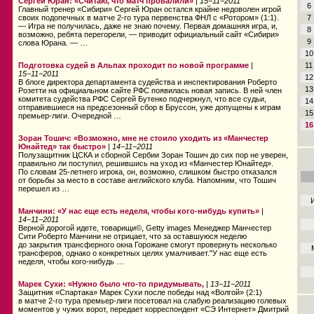
Сергей Юран: «Считаю, что матч провалили»
|
15−11−2011
6
Главный тренер «Сибири» Сергей Юран остался крайне недоволен игрой
своих подопечных в матче 2-го тура первенства ФНЛ с «Ротором» (1:1).
7
— Игра не получилась, даже не знаю почему. Первая домашняя игра, и,
8
возможно, ребята перегорели, — приводит официальный сайт «Сибири»
9
слова Юрана. — …
10
Подготовка судей в Альпах проходит по новой программе
|
11
15−11−2011
12
В блоге директора департамента судейства и инспектирования Роберто
13
Розетти на официальном сайте РФС появилась новая запись. В ней член
комитета судейства РФС Сергей Бутенко подчеркнул, что все судьи,
14
отправившиеся на предсезонный сбор в Бруссон, уже допущены к играм
15
премьер-лиги. Очередной …
16
Зоран Тошич: «Возможно, мне не стоило уходить из «Манчестер
Юнайтед» так быстро»
|
14−11−2011
Полузащитник ЦСКА и сборной Сербии Зоран Тошич до сих пор не уверен,
правильно ли поступил, решившись на уход из «Манчестер Юнайтед».
По словам 25-летнего игрока, он, возможно, слишком быстро отказался
от борьбы за место в составе английского клуба. Напомним, что Тошич
перешел из …
Манчини: «У нас еще есть неделя, чтобы кого-нибудь купить»
|
14−11−2011
Верной дорогой идете, товарищи©, Getty images Менеджер Манчестер
Сити Роберто Манчини не отрицает, что за оставшуюся неделю
до закрытия трансферного окна Горожане смогут провернуть несколько
трансферов, однако о конкретных целях умалчивает."У нас еще есть
неделя, чтобы кого-нибудь …
Марек Сухи: «Нужно было что-то придумывать,
|
13−11−2011
Защитник «Спартака» Марек Сухи после победы над «Волгой» (2:1)
в матче 2-го тура премьер-лиги посетовал на слабую реализацию голевых
моментов у чужих ворот, передает корреспондент «СЭ Интернет» Дмитрий