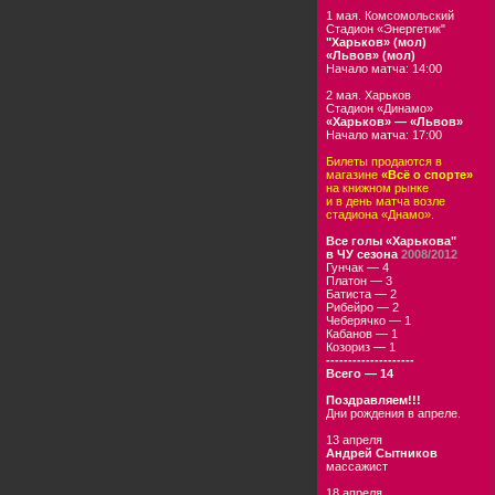
1 мая. Комсомольский
Стадион «Энергетик"
"Харьков» (мол)
«Львов» (мол)
Начало матча: 14:00
2 мая. Харьков
Стадион «Динамо»
«Харьков» — «Львов»
Начало матча: 17:00
Билеты продаются в
магазине
«Всё о спорте»
на книжном рынке
и в день матча возле
стадиона «Днамо».
Все голы «Харькова"
в ЧУ сезона
2008/2012
Гунчак — 4
Платон — 3
Батиста — 2
Рибейро — 2
Чеберячко — 1
Кабанов — 1
Козориз — 1
--------------------
Всего — 14
Поздравляем!!!
Дни рождения в апреле.
13 апреля
Андрей Сытников
массажист
18 апреля