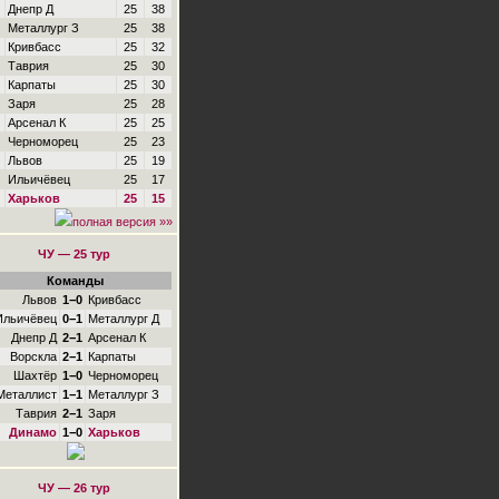
Днепр Д
25
38
Металлург З
25
38
Кривбасс
25
32
Таврия
25
30
Карпаты
25
30
Заря
25
28
Арсенал К
25
25
Черноморец
25
23
Львов
25
19
Ильичёвец
25
17
Харьков
25
15
полная версия »»
ЧУ — 25 тур
Команды
Львов
1−0
Кривбасс
Ильичёвец
0−1
Металлург Д
Днепр Д
2−1
Арсенал К
Ворскла
2−1
Карпаты
Шахтёр
1−0
Черноморец
Металлист
1−1
Металлург З
Таврия
2−1
Заря
Динамо
1−0
Харьков
ЧУ — 26 тур