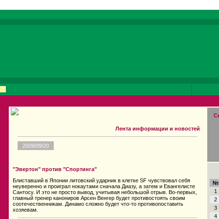
С
Лента информации и новостей
2009/09/20
"Эвертон" против "Спортинга"
Блиставший в Японии литовский ударник в клетке SF чувствовал себя
№
неуверенно и проиграл нокаутами сначала Диазу, а затем и Евангелисте
1
Сантосу. И это не просто вывод, учитывая небольшой отрыв. Во-первых,
главный тренер канониров Арсен Венгер будет противостоять своим
2
соотечественникам. Динамо сложно будет что-то противопоставить
3
хозяевам.
4