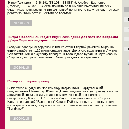
Эггер (Австрия) — 1.46,191 (53,103 + 53,088) 9. Альберт Демченко
(Россия) — 1.46,829… А если принять во внимание выступления всех
участников тренировки по итогам первой попытки, то получается, что наши
ребята заняли места с шестого по восьмое.
2009/09/19
«В три с половиной годика внук неожиданно для всех нас попросил
у Деда Мороза в подарок… шахматы»
В случае победы, белоруска не только станет первой ракеткой мира, но
еще и заработает 1,15 миллиона долларов. Для этого подопечным Лучано
Спаллетти нужно в субботу победить в Краснодаре Кубань и ждать осечки
Спартака , который свой матч с Анжи проведет в воскресенье.
2009/09/19
Ракицкий получил травму
Было такое ощущение, что команду подменили». Португальский
полузащитник Манчестер Юнайтед Нани получил тяжелую травму в матче
английской Премьер-лиги с Ливерпулем, который состоялся в
воскресенье, 6 марта. Об этом сообщает официальный сайт Спартака.
Капитан испанской "Барселоны" Карлес Пуйоль пропустит шесть недель
из-за травмы локтя, полученной в матче Лиги чемпионов с португальской
"Бенфикой".
2009/09/18