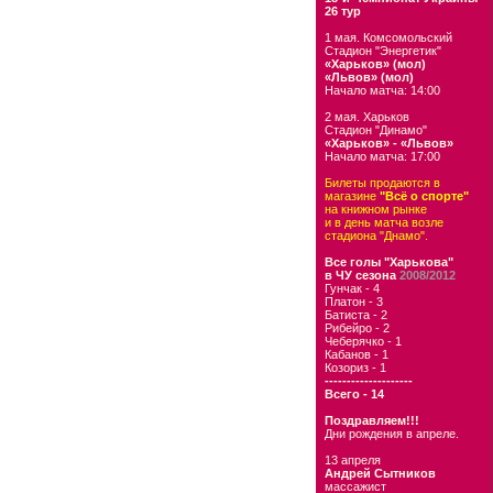
26 тур
1 мая. Комсомольский
Стадион "Энергетик"
«Харьков» (мол)
«Львов» (мол)
Начало матча: 14:00
2 мая. Харьков
Стадион "Динамо"
«Харьков» - «Львов»
Начало матча: 17:00
Билеты продаются в
магазине
"Всё о спорте"
на книжном рынке
и в день матча возле
стадиона "Днамо".
Все голы "Харькова"
в ЧУ сезона
2008/2012
Гунчак - 4
Платон - 3
Батиста - 2
Рибейро - 2
Чеберячко - 1
Кабанов - 1
Козориз - 1
--------------------
Всего - 14
Поздравляем!!!
Дни рождения в апреле.
13 апреля
Андрей Сытников
массажист