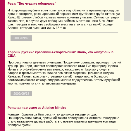
Рева: "Без чуда не обошлось"
И nbsp;когда клубный врач попытался ему объяснить правила процедуры
допинг-контроля, разочарованный поражением футболист грубо оттолкнул
Хайко Штригеля. Любой человек может принять участие. Сейчас ситуация
такова, что, в случае двух побед, мы займем место не ниже 5-го. Этот
факт говорит о том, что свободных мест на этих матчах на «Стошице
Арене», которая вмещает лишь 13 тыс.
2009/09/18
Хороши русские красавицы-спортсменки! Жаль, что живут они в
США
Прогресс наших девушек очевиден. По другому сценарию проходил третий
турнир Гран-при, местом проведения которого стал Тие пригород Парижа.
Из-за этого футбол очень изменился, насколько я nbsp;могу судить.
Второе и третье места заняли ее землячки Мартина Цельнер и Андреа
Хенкель. Танцы: красота - страшная силаВ танцах после большого
постолимпийского исхода лидеров многие подсуетились, чтобы судейский
корпус именно их считал первыми номерами.
2009/09/18
Роналдиньо ушел из Atletico Mineiro
Контракт бразильца был рассчитан до конца текущего года.
По информации Itataia, причиной такого поведения 34-летнего Роналдиньо
стало нежелание дальше работать с новым главным тренером команды
Левиром Кулпи.