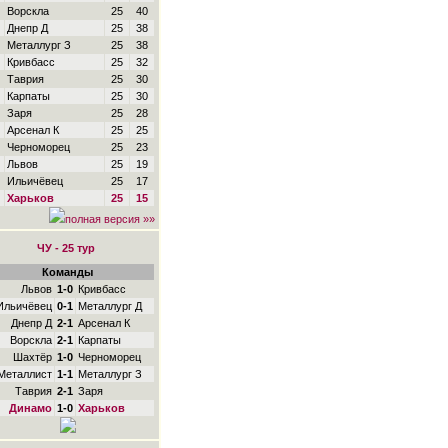
Ворскла
25
40
Днепр Д
25
38
Металлург З
25
38
Кривбасс
25
32
Таврия
25
30
Карпаты
25
30
Заря
25
28
Арсенал К
25
25
Черноморец
25
23
Львов
25
19
Ильичёвец
25
17
Харьков
25
15
полная версия »»
ЧУ - 25 тур
Команды
Львов
1-0
Кривбасс
Ильичёвец
0-1
Металлург Д
Днепр Д
2-1
Арсенал К
Ворскла
2-1
Карпаты
Шахтёр
1-0
Черноморец
Металлист
1-1
Металлург З
Таврия
2-1
Заря
Динамо
1-0
Харьков