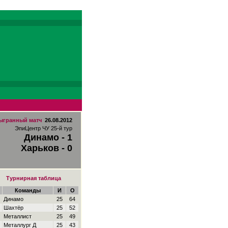
ыгранный матч
26.08.2012
ЭпиЦентр ЧУ 25-й тур
Динамо - 1
Харьков - 0
Турнирная таблица
Команды
И
О
Динамо
25
64
Шахтёр
25
52
Металлист
25
49
Металлург Д
25
43