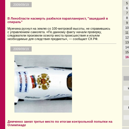
5
2009/09/19
6
7
8
В Ленобласти насмерть разбился парапланерист, "зашедший в
спираль"
9
10
Мужчина рухнул на землю со 100-метровой высоты, не справившись
с управлением самолета. «По данному факту начали проверку,
11
следователи произвели осмотр места происшествия и изъяли
12
необходимые для следствия предметы», — сообщает СК РФ.
13
14
2009/09/19
15
16
Демченко занял третье место по итогам контрольной попытки на
Олимпиаде