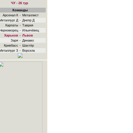
ЧУ - 26 тур
Команды
Арсенал К
-
Металлист
Металлург Д
-
Днепр Д
Карпаты
-
Таврия
Черноморец
-
Ильичёвец
Харьков
-
Львов
Заря
-
Динамо
Кривбасс
-
Шахтёр
Металлург З
-
Ворскла