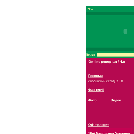
РУС
Поиск
On-line репортаж / Чат
Гостевая
сообщений сегодня - 0
Фан-клуб
Фото
Видео
Объявления
18-й Чемпионат Украины