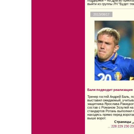
поддержки – на Драгао приех
выйти из группы ЛЧ "Будет тяж
2013/08/17
Баля подводит реализация
Тренер гостей Андрей Баль, 
выставил ожидаемый, учитыва
защитника Ярослава Ракицког
состав с Романом Зозулей на 
стандартов Ротань выполнил п
находясь прямо перед ворота
выше ворот.
Страницы
←
...
228
229
230
23