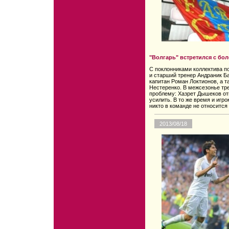
"Волгарь" встретился с бо
С поклонниками коллектива п
и старший тренер Андраник Ба
капитан Роман Локтионов, а 
Нестеренко. В межсезонье тр
проблему: Хазрет Дышеков от
усилить. В то же время и игр
никто в команде не относится
2013/08/18