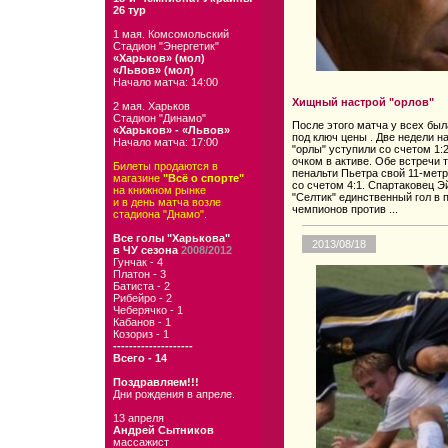
26 тур
1 мая. Комсомольский
Стадион "Энергетик"
«Харьков» (мол)
«Львов» (мол)
Начало матча: 14:00
Хищный настрой "орлов"
2 мая. Харьков
Стадион "Динамо"
После этого матча у всех бы
«Харьков» - «Львов»
под ключ цены . Две недели н
Начало матча: 17:00
"орлы" уступили со счетом 1:
очком в активе. Обе встречи 
Билеты продаются в
пенальти Пьетра свой 11-метр
магазине
"Всё о спорте"
со счетом 4:1. Спартаковец Э
на книжном рынке
"Селтик" единственный гол в 
и в день матча возле
чемпионов против ...
стадиона "Днамо".
Все голы "Харькова"
2013/08/18
в ЧУ сезона
2008/2012
Гунчак - 4
Платон - 3
Батиста - 2
Рибейро - 2
Чеберячко - 1
Кабанов - 1
Козориз - 1
--------------------
Всего - 14
Поздравляем!!!
Дни рождения в апреле.
13 апреля
Андрей Сытников
массажист