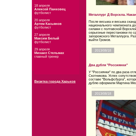
18 апреля
Алексей Панковец
футболист
Металлург Д Ворскла. Нака
20 апреля
После весьма и весьма сканд
Артем Касьянов
национального чемпионата до
футболист
силами с полтавской Ворсклой
серьезные перестановки по 
27 апреля
запорожского Металлурга. Ра
Максим Белый
выйти Громов.
футболист
29 апреля
2013/08/18
Михаил Стельмах
главный тренер
Два дубля "Россиянки"
У "Россиянки" по два раза от
Скотникова. Успех сопутствов
составе "Вольфсбурга", котор
Визитка города Харьков
дублю оформили Мартина Мюл
2013/08/18