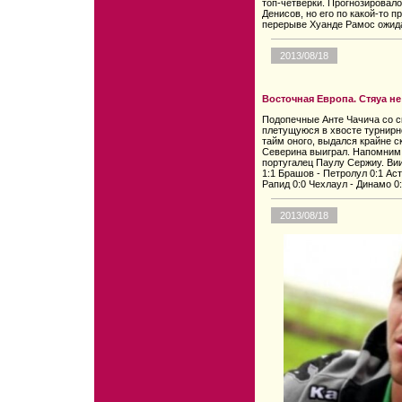
топ-четверки. Прогнозировало
Денисов, но его по какой-то п
перерыве Хуанде Рамос ожид
2013/08/18
Восточная Европа. Стяуа не
Подопечные Анте Чачича со с
плетущуюся в хвосте турнирн
тайм оного, выдался крайне с
Северина выиграл. Напомним,
португалец Паулу Сержиу. Вии
1:1 Брашов - Петролул 0:1 Аст
Рапид 0:0 Чехлаул - Динамо 0:
2013/08/18