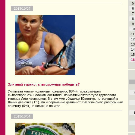
5
6
2013/10/04
7
8
9
10
11
12
13
14
15
16
Элитный турнир: а ты сможешь победить?
Учитывая многочисленные пожелания, 984-й тираж лотереи
«Спортпрогноз» целиком составлен из матчей пятого тура группового
турнира Лиги чемпионов. В этом уже убедился Ювентус, потерявший в
Дании два очка (1:1). Да и поражение датчан от «Челси» было разгромным
по счету (0:4), но никак не по игре.
2013/10/04