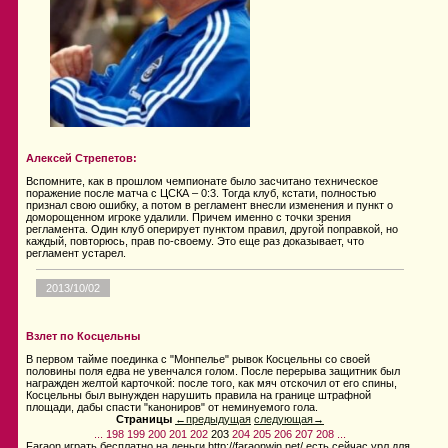
Алексей Стрепетов:
Вспомните, как в прошлом чемпионате было засчитано техническое
поражение после матча с ЦСКА – 0:3. Тогда клуб, кстати, полностью
признал свою ошибку, а потом в регламент внесли изменения и пункт о
доморощенном игроке удалили. Причем именно с точки зрения
регламента. Один клуб оперирует пунктом правил, другой поправкой, но
каждый, повторюсь, прав по-своему. Это еще раз доказывает, что
регламент устарел.
2013/10/02
Взлет по Косцельны
В первом тайме поединка с "Монпелье" рывок Косцельны со своей
половины поля едва не увенчался голом. После перерыва защитник был
награжден желтой карточкой: после того, как мяч отскочил от его спины,
Косцельны был вынужден нарушить правила на границе штрафной
площади, дабы спасти "канониров" от неминуемого гола.
Страницы
←предыдущая
следующая→
...
198
199
200
201
202
203
204
205
206
207
208
...
Faraon играть бесплатно на деньги http://faraonwin.net/ есть сейчас урл для