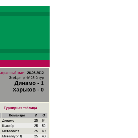
ыгранный матч
26.08.2012
ЭпиЦентр ЧУ 25-й тур
Динамо - 1
Харьков - 0
Турнирная таблица
Команды
И
О
Динамо
25
64
Шахтёр
25
52
Металлист
25
49
Металлург Д
25
43