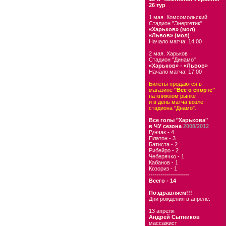
26 тур
1 мая. Комсомольский
Стадион "Энергетик"
«Харьков» (мол)
«Львов» (мол)
Начало матча: 14:00
2 мая. Харьков
Стадион "Динамо"
«Харьков» - «Львов»
Начало матча: 17:00
Билеты продаются в
магазине
"Всё о спорте"
на книжном рынке
и в день матча возле
стадиона "Днамо".
Все голы "Харькова"
в ЧУ сезона
2008/2012
Гунчак - 4
Платон - 3
Батиста - 2
Рибейро - 2
Чеберячко - 1
Кабанов - 1
Козориз - 1
--------------------
Всего - 14
Поздравляем!!!
Дни рождения в апреле.
13 апреля
Андрей Сытников
массажист