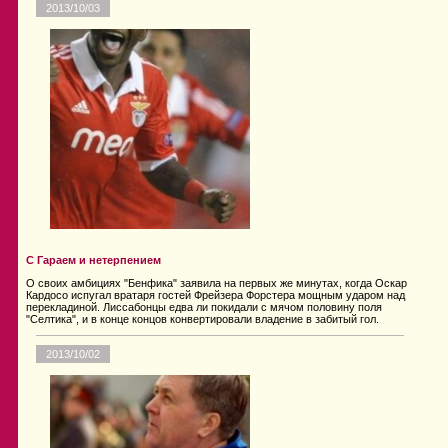
2013/10/03
С Гараем и нетерпением
О своих амбициях "Бенфика" заявила на первых же минутах, когда Оскар
Кардосо испугал вратаря гостей Фрейзера Форстера мощным ударом над
перекладиной. Лиссабонцы едва ли покидали с мячом половину поля
"Селтика", и в конце концов конвертировали владение в забитый гол.
2013/10/02