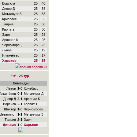
Ворскла
25
40
Днепр Д
25
38
Металлург З
25
38
Кривбасс
25
32
Таврия
25
30
Карпаты
25
30
Заря
25
28
Арсенал К
25
25
Черноморец
25
23
Львов
25
19
Ильичёвец
25
17
Харьков
25
15
полная версия »»
ЧУ - 25 тур
Команды
Львов
1-0
Кривбасс
Ильичёвец
0-1
Металлург Д
Днепр Д
2-1
Арсенал К
Ворскла
2-1
Карпаты
Шахтёр
1-0
Черноморец
Металлист
1-1
Металлург З
Таврия
2-1
Заря
Динамо
1-0
Харьков