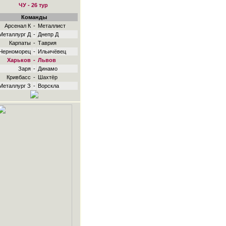
ЧУ - 26 тур
Команды
Арсенал К
-
Металлист
Металлург Д
-
Днепр Д
Карпаты
-
Таврия
Черноморец
-
Ильичёвец
Харьков
-
Львов
Заря
-
Динамо
Кривбасс
-
Шахтёр
Металлург З
-
Ворскла