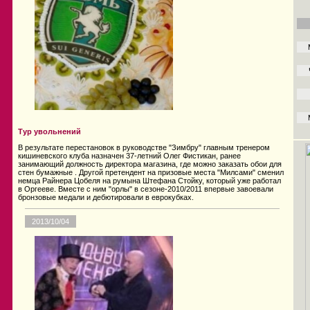
Тур увольнений
В результате перестановок в руководстве "Зимбру" главным тренером
кишиневского клуба назначен 37-летний Олег Фистикан, ранее
занимающий должность директора магазина, где можно заказать обои для
стен бумажные . Другой претендент на призовые места "Милсами" сменил
немца Райнера Цобеля на румына Штефана Стойку, который уже работал
в Оргееве. Вместе с ним "орлы" в сезоне-2010/2011 впервые завоевали
бронзовые медали и дебютировали в еврокубках.
2013/10/04