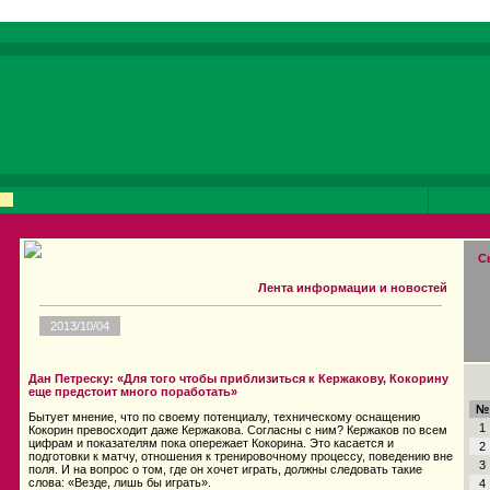
С
Лента информации и новостей
2013/10/04
Дан Петреску: «Для того чтобы приблизиться к Кержакову, Кокорину
еще предстоит много поработать»
№
Бытует мнение, что по своему потенциалу, техническому оснащению
1
Кокорин превосходит даже Кержакова. Согласны с ним? Кержаков по всем
цифрам и показателям пока опережает Кокорина. Это касается и
2
подготовки к матчу, отношения к тренировочному процессу, поведению вне
3
поля. И на вопрос о том, где он хочет играть, должны следовать такие
слова: «Везде, лишь бы играть».
4