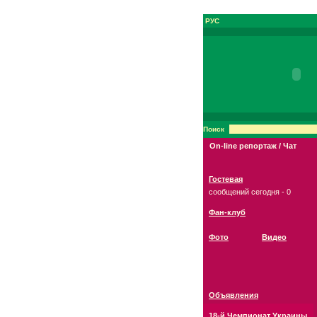
РУС
Поиск
On-line репортаж / Чат
Гостевая
сообщений сегодня - 0
Фан-клуб
Фото
Видео
Объявления
18-й Чемпионат Украины