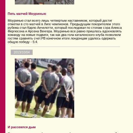
Пять матчей Моуринью
Моуринью стал всего лишь четвертым наставником, который достиг
отметки в сто матчей в Лиге чемпионов. Предыдущим покорителем этого
рубежа стал Карло Анчелотти, который последовал по стопам сэра Алекса
Фергюсона и Арсена Венгера. Моуринью все равно пришлось вдохновлять
команду на новые подвиги, так как два гола каталонского клуба позволили
гостям сравнять счет.PВ конечном итоге лондонцам удалось одержать
общую победу - 5:4.
2013/10/04
И рассеялся дым