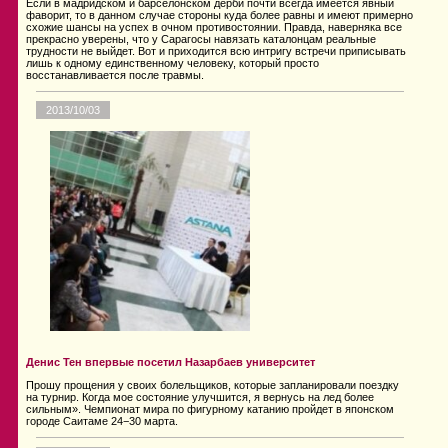
Если в мадридском и барселонском дерби почти всегда имеется явный
фаворит, то в данном случае стороны куда более равны и имеют примерно
схожие шансы на успех в очном противостоянии. Правда, наверняка все
прекрасно уверены, что у Сарагосы навязать каталонцам реальные
трудности не выйдет. Вот и приходится всю интригу встречи приписывать
лишь к одному единственному человеку, который просто
восстанавливается после травмы.
2013/10/03
Денис Тен впервые посетил Назарбаев университет
Прошу прощения у своих болельщиков, которые запланировали поездку
на турнир. Когда мое состояние улучшится, я вернусь на лед более
сильным». Чемпионат мира по фигурному катанию пройдет в японском
городе Саитаме 24−30 марта.