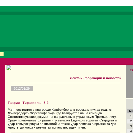
С
Лента информации и новостей
2012/01/29
Таврия - Тирасполь - 3:2
Матч состоится в пригороде Капфенберга, в сорока минутах езды от
№
Лойперсдорф-Фюрстенфельда, где базируется наша команда.
1
Соответствующие документы направлены в украинскую Премьер-лигу.
Сразу припоминается разве что вылазка Ещенко к воротам Старцева и
2
удар-ковырок рядом со штангой, а также удар Ковпака в прыжке за две
3
минуты до конца - результат полностью идентичен.
4