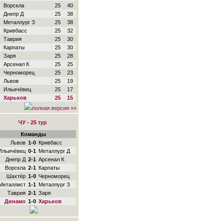
Ворскла
25
40
Днепр Д
25
38
Металлург З
25
38
Кривбасс
25
32
Таврия
25
30
Карпаты
25
30
Заря
25
28
Арсенал К
25
25
Черноморец
25
23
Львов
25
19
Ильичёвец
25
17
Харьков
25
15
полная версия »»
ЧУ - 25 тур
Команды
Львов
1-0
Кривбасс
Ильичёвец
0-1
Металлург Д
Днепр Д
2-1
Арсенал К
Ворскла
2-1
Карпаты
Шахтёр
1-0
Черноморец
Металлист
1-1
Металлург З
Таврия
2-1
Заря
Динамо
1-0
Харьков