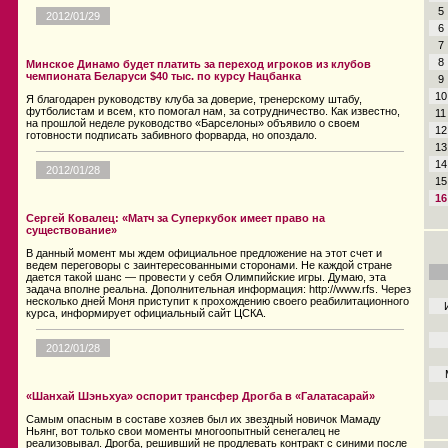
5
2012/01/29
6
7
8
Минское Динамо будет платить за переход игроков из клубов
чемпионата Беларуси $40 тыс. по курсу Нацбанка
9
10
Я благодарен руководству клуба за доверие, тренерскому штабу,
футболистам и всем, кто помогал нам, за сотрудничество. Как известно,
11
на прошлой неделе руководство «Барселоны» объявило о своем
12
готовности подписать забивного форварда, но опоздало.
13
14
2012/01/28
15
16
Сергей Ковалец: «Матч за Суперкубок имеет право на
существование»
В данный момент мы ждем официальное предложение на этот счет и
ведем переговоры с заинтересованными сторонами. Не каждой стране
дается такой шанс — провести у себя Олимпийские игры. Думаю, эта
задача вполне реальна. Дополнительная информация: http://www.rfs. Через
несколько дней Моня приступит к прохождению своего реабилитационного
курса, информирует официальный сайт ЦСКА.
2012/01/28
«Шанхай Шэньхуа» оспорит трансфер Дрогба в «Галатасарай»
Самым опасным в составе хозяев был их звездный новичок Мамаду
Ньянг, вот только свои моменты многоопытный сенегалец не
реализовывал. Дрогба, решивший не продлевать контракт с синими после