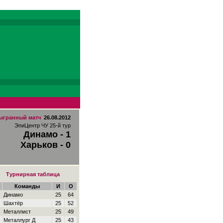
ыгранный матч
26.08.2012
ЭпиЦентр ЧУ 25-й тур
Динамо - 1
Харьков - 0
Турнирная таблица
Команды
И
О
Динамо
25
64
Шахтёр
25
52
Металлист
25
49
Металлург Д
25
43