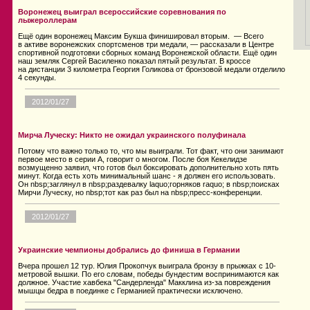
Воронежец выиграл всероссийские соревнования по
лыжероллерам
Ещё один воронежец Максим Букша финишировал вторым. — Всего
в активе воронежских спортсменов три медали, — рассказали в Центре
спортивной подготовки сборных команд Воронежской области. Ещё один
наш земляк Сергей Василенко показал пятый результат. В кроссе
на дистанции 3 километра Георгия Голикова от бронзовой медали отделило
4 секунды.
2012/01/27
Мирча Луческу: Никто не ожидал украинского полуфинала
Потому что важно только то, что мы выиграли. Тот факт, что они занимают
первое место в серии А, говорит о многом. После боя Кекелидзе
возмущенно заявил, что готов был боксировать дополнительно хоть пять
минут. Когда есть хоть минимальный шанс - я должен его использовать.
Он nbsp;заглянул в nbsp;раздевалку laquo;горняков raquo; в nbsp;поисках
Мирчи Луческу, но nbsp;тот как раз был на nbsp;пресс-конференции.
2012/01/27
Украинские чемпионы добрались до финиша в Германии
Вчера прошел 12 тур. Юлия Прокопчук выиграла бронзу в прыжках с 10-
метровой вышки. По его словам, победы бундестим воспринимаются как
должное. Участие хавбека "Сандерленда" Макклина из-за повреждения
мышцы бедра в поединке с Германией практически исключено.