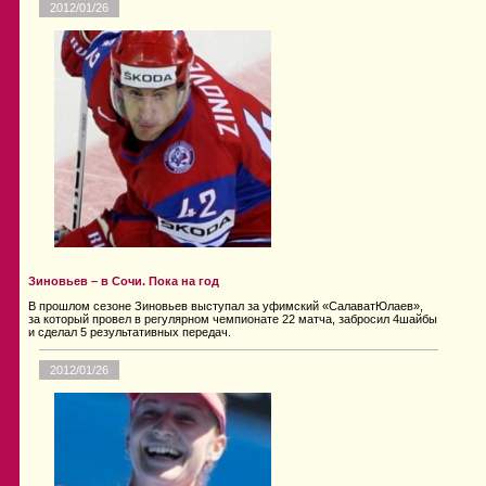
2012/01/26
Зиновьев – в Сочи. Пока на год
В прошлом сезоне Зиновьев выступал за уфимский «СалаватЮлаев»,
за который провел в регулярном чемпионате 22 матча, забросил 4шайбы
и сделал 5 результативных передач.
2012/01/26