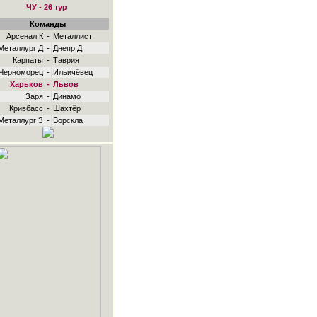
ЧУ - 26 тур
Команды
Арсенал К
-
Металлист
Металлург Д
-
Днепр Д
Карпаты
-
Таврия
Черноморец
-
Ильичёвец
Харьков
-
Львов
Заря
-
Динамо
Кривбасс
-
Шахтёр
Металлург З
-
Ворскла