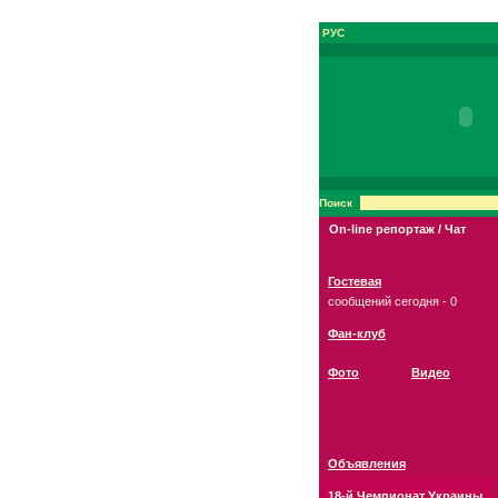
РУС
Поиск
On-line репортаж / Чат
Гостевая
сообщений сегодня - 0
Фан-клуб
Фото
Видео
Объявления
18-й Чемпионат Украины