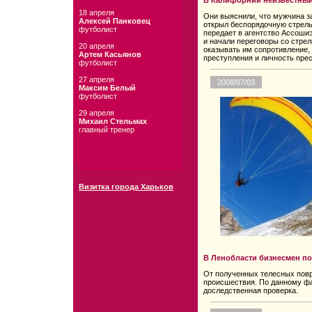
В Калифорнии неизвестный 
18 апреля
Они выяснили, что мужчина за
Алексей Панковец
открыл беспорядочную стрел
футболист
передает в агентство Ассоши
и начали переговоры со стрел
20 апреля
оказывать им сопротивление, 
Артем Касьянов
преступления и личность пре
футболист
27 апреля
2008/07/03
Максим Белый
футболист
29 апреля
Михаил Стельмах
главный тренер
Визитка города Харьков
В Ленобласти бизнесмен п
От полученных телесных повр
происшествия. По данному ф
доследственная проверка.