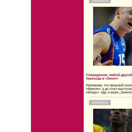
2008/06/29
Спиридонов: любой другой 
перехода в «Зенит»
Напомним, что прошлый сезон
«Факеле», а до этого выступ
«Искру». «Да, я игрок „Зенита“
2008/06/28