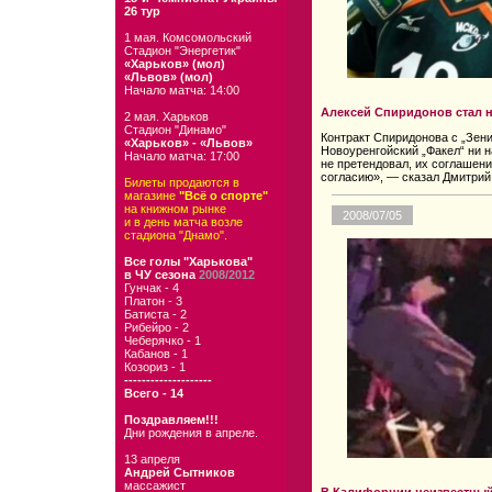
26 тур
1 мая. Комсомольский
Стадион "Энергетик"
«Харьков» (мол)
«Львов» (мол)
Начало матча: 14:00
Алексей Спиридонов стал н
2 мая. Харьков
Стадион "Динамо"
Контракт Спиридонова с „Зени
«Харьков» - «Львов»
Новоуренгойский „Факел“ ни 
Начало матча: 17:00
не претендовал, их соглашен
согласию», — сказал Дмитрий
Билеты продаются в
магазине
"Всё о спорте"
на книжном рынке
2008/07/05
и в день матча возле
стадиона "Днамо".
Все голы "Харькова"
в ЧУ сезона
2008/2012
Гунчак - 4
Платон - 3
Батиста - 2
Рибейро - 2
Чеберячко - 1
Кабанов - 1
Козориз - 1
--------------------
Всего - 14
Поздравляем!!!
Дни рождения в апреле.
13 апреля
Андрей Сытников
массажист