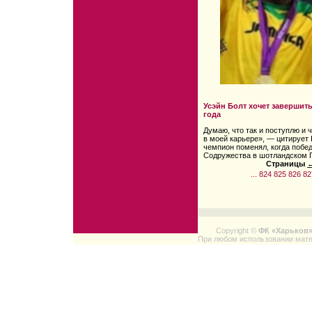
Усэйн Болт хочет завершит
года
Думаю, что так и поступлю и
в моей карьере», — цитирует 
чемпион поменял, когда побед
Содружества в шотландском Г
Страницы
←
...
824
825
826
82
Copyright ©
ФК «Харьков
При любом использовании мате