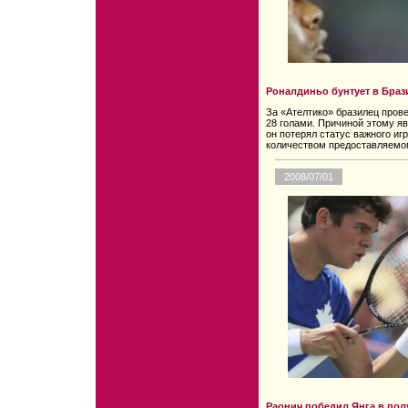
Роналдиньо бунтует в Бра
За «Ателтико» бразилец прове
28 голами. Причиной этому яв
он потерял статус важного иг
количеством предоставляемог
2008/07/01
Раонич победил Янга в по