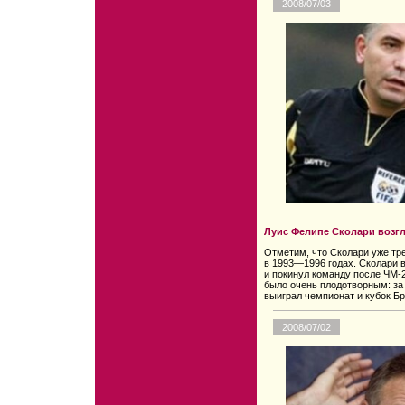
2008/07/03
Луис Фелипе Сколари возг
Отметим, что Сколари уже тре
в 1993—1996 годах. Сколари в
и покинул команду после ЧМ-
было очень плодотворным: за
выиграл чемпионат и кубок Бр
2008/07/02