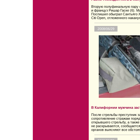
Вторую полуфинальную пару с
и француз Ришар Гаске (6). М
Поспишил обыграл Сантьяго 
Citi Open, отложенного накануне
2008/06/29
В Калифорнии мужчина заст
После стрельбы преступник з
сопротивление стражам поряд
открывшего стрельбу, а также
не раскрываются, сообщается
органов выясняют все обстоя