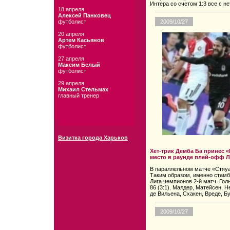
Интера со счетом 1:3 все с н
18 апреля
Алексей Панковец
футболист
2009/10/27
20 апреля
Артем Касьянов
футболист
27 апреля
Максим Белый
футболист
29 апреля
Михаил Стельмах
главный тренер
Визитка города Харьков
Хет-трик Демба Ба принес 
место в раунде плей-офф 
В параллельном матче «Стяуа
Таким образом, именно стамб
Лига чемпионов 2-й матч. Голы: 
86 (3:1). Малдер, Матейсен, Н
де Вильена, Схакен, Вреде, Б
2009/10/27