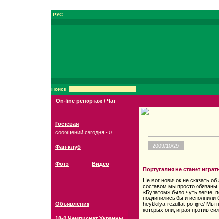
РУС
Поиск
On-line репортаж / Чат
Гостевая
сообщений сегодня - 0
2009/10/29
Фан-клуб
Фото
Видео
Португалия не станет игра
Не мог новичок не сказать об
составом мы просто обязаны з
«Булатом» было чуть легче, 
подчинились бы и исполнили б
Объявления
heykkilya-rezultat-po-igre/ М
которых они, играя против си
18-й Чемпионат Украины