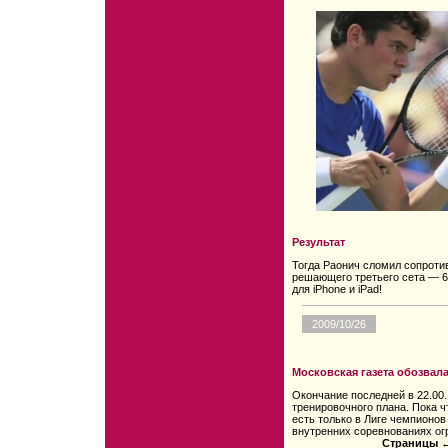
Результат
Тогда Раонич сломил сопроти
решающего третьего сета — 6:4
для iPhone и iPad!
2009/10/26
Московская газета обозвал
Окончание последней в 22.00
тренировочного плана. Пока ч
есть только в Лиге чемпионов 
внутренних соревнованиях ог
Страницы
←