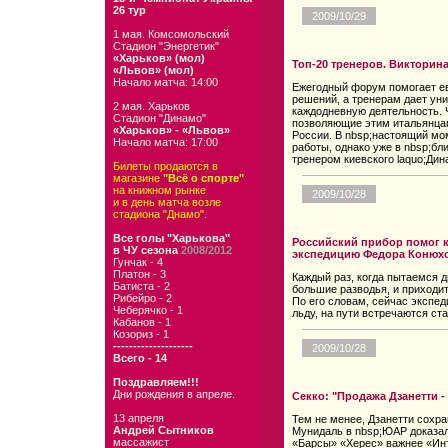
26 тур
2009/10/29
1 мая. Комсомольский
Стадион "Энергетик"
«Харьков» (мол)
Топ-20 тренеров. Викторина
«Львов» (мол)
Начало матча: 14:00
Ежегодный форум помогает е
решений, а тренерам дает ун
2 мая. Харьков
каждодневную деятельность. 
Стадион "Динамо"
позволяющие этим итальянцам
«Харьков» - «Львов»
России. В nbsp;настоящий мо
Начало матча: 17:00
работы, однако уже в nbsp;б
тренером киевского laquo;Дин
Билеты продаются в
магазине
"Всё о спорте"
на книжном рынке
2009/10/28
и в день матча возле
стадиона "Днамо".
Все голы "Харькова"
Российский прибор помог к
в ЧУ сезона
2008/2012
экспедицию Федора Конюх
Гунчак - 4
Платон - 3
Каждый раз, когда пытаемся д
Батиста - 2
большие разводья, и приходит
Рибейро - 2
По его словам, сейчас экспе
Чеберячко - 1
льду, на пути встречаются ст
Кабанов - 1
Козориз - 1
--------------------
2009/10/28
Всего - 14
Поздравляем!!!
Дни рождения в апреле.
Секко: "Продажа Дзанетти 
13 апреля
Тем не менее, Дзанетти сохр
Андрей Сытников
Мунидаль в nbsp;ЮАР доказал
массажист
«Барсы» «Херес» важнее «Ин