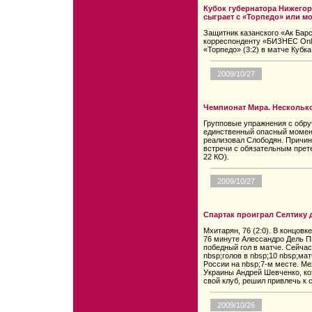
Кубок губернатора Нижегор
сыграет с «Торпедо» или м
Защитник казанского «Ак Бар
корреспонденту «БИЗНЕС Onl
«Торпедо» (3:2) в матче Кубк
2009/10/27
Чемпионат Мира. Нескольк
Групповые упражнения с обру
единственный опасный момент
реализовал Слободян. Причино
встречи с обязательным прет
22 КО).
2009/10/27
Спартак проиграл Селтику
Мхитарян, 76 (2:0). В концовк
76 минуте Алессандро Дель П
победный гол в матче. Сейчас
nbsp;голов в nbsp;10 nbsp;ма
России на nbsp;7-м месте. М
Украины Андрей Шевченко, кот
свой клуб, решил привлечь к
2009/10/26