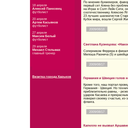
По мнению букмекеров, фавор
18 апреля
первый сет Алена без проблем
Алексей Панковец
на Играх в Солт-Лейк-Сити, 
футболист
соотечественнику Алексею Ягу
23 лучших шахматистов Старо
20 апреля
Кубок мира, вошли Сергей Жиг
Артем Касьянов
футболист
2009/08/18
27 апреля
Максим Белый
футболист
Светлана Кузнецова: «Нако
29 апреля
Михаил Стельмах
Соперником Феррера в финале
главный тренер
Милоша Раонича (5) и швейца
2009/08/17
Визитка города Харьков
Германия и Швеция голов н
Кроме того, наш портал пр
Германия - Швеция. Но техни
приблизительно равны, - рез
ударом Касаева и прекрасным
поверил своему счастью, из-з
фланга.
2009/08/17
Капелло не вызвал Аршави