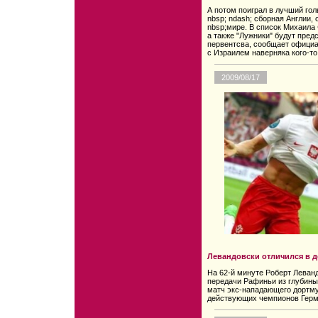
А потом поиграл в лучший гол
nbsp; ndash; сборная Англии,
nbsp;мире. В список Михаила
а также "Лужники" будут пред
первентсва, сообщает официа
с Израилем наверняка кого-то
2009/08/17
Левандовски отличился в д
На 62-й минуте Роберт Леванд
передачи Рафиньи из глубины 
матч экс-нападающего дортм
действующих чемпионов Герм