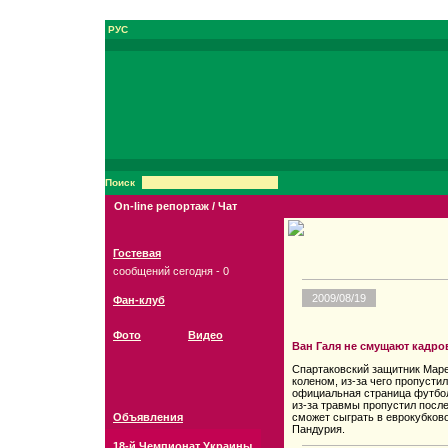
РУС
Поиск
On-line репортаж / Чат
Гостевая
сообщений сегодня - 0
2009/08/19
Фан-клуб
Фото
Видео
Ван Галя не смущают кадр
Спартаковский защитник Маре
коленом, из-за чего пропусти
официальная страница футбол
из-за травмы пропустил посл
Объявления
сможет сыграть в еврокубков
Пандурия.
18-й Чемпионат Украины