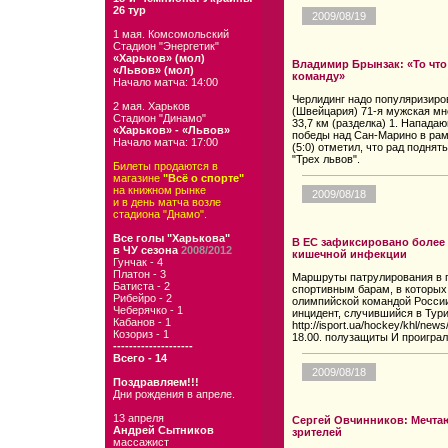
26 тур
2009/08/19
1 мая. Комсомольский
Стадион "Энергетик"
«Харьков» (мол)
Владимир Брынзак: «То что
«Львов» (мол)
команду»
Начало матча: 14:00
Черлидинг надо популяризиров
2 мая. Харьков
(Швейцария) 71-я мужская мн
Стадион "Динамо"
33,7 км (разделка) 1. Напада
«Харьков» - «Львов»
победы над Сан-Марино в рам
Начало матча: 17:00
(5:0) отметил, что рад подня
"Трех львов".
Билеты продаются в
магазине
"Всё о спорте"
на книжном рынке
2009/08/18
и в день матча возле
стадиона "Днамо".
Все голы "Харькова"
В ЕС зафиксировано более
в ЧУ сезона
2008/2012
кишечной инфекции
Гунчак - 4
Платон - 3
Маршруты патрулирования в 
Батиста - 2
спортивным барам, в которых
Рибейро - 2
олимпийской командой России
Чеберячко - 1
инцидент, случившийся в Тур
Кабанов - 1
http://isport.ua/hockey/khl/ne
Козориз - 1
18.00. полузащиты И проиграл
--------------------
Всего - 14
2009/08/18
Поздравляем!!!
Дни рождения в апреле.
13 апреля
Сергей Овчинников: Мечтаю
Андрей Сытников
зрителей
массажист