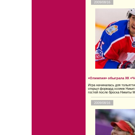
2009/08/16
«Олимпия» обыграла ХК «Ч
Игра начиналась для тольятти
открыл форвард хозяев Никит
гостей после броска Никиты М
2009/08/16