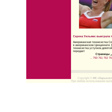
Серена Уильямс выиграла 
Американская теннисистка Се
в американском Цинциннати.
теннисистка уступила девятой
передает
Страницы
←
...
760
761
762
76
Copyright ©
ФК «Харьков
При любом использовании мате