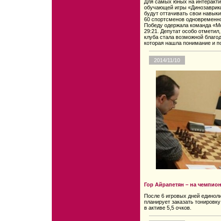
Для самых юных на интеракти
обучающей игры «Динозаврики
будут оттачивать свои навык
60 спортсменов одновременно
Победу одержала команда «Мо
29:21. Депутат особо отметил
клуба стала возможной благод
которая нашла понимание и по
2014/11/10
Гор Айрапетян – на чемпио
После 6 игровых дней единоли
планирует заказать тонировку 
в активе 5,5 очков.