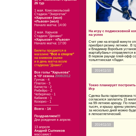
26 тур
1 мая. Комсомольский
Стадион "Энергетик"
«Харьков» (мол)
«Львов» (мол)
Начало матча: 14:00
На игру с подмосковной к
2 мая. Харьков
на успех
Стадион "Динамо"
«Харьков» - «Львов»
Счет уже на второй минуте от
Начало матча: 17:00
приобрел резину летнюю . В 
и Владимир Воробьев установи
Билеты продаются в
мартаКубань» отправляется в
магазине
"Всё о спорте"
В первом раунде плей-офф со
на книжном рынке
тольяттинская «Лада».
и в день матча возле
стадиона "Днамо".
2014/11/10
Все голы "Харькова"
в ЧУ сезона
2008/2012
Гунчак - 4
Платон - 3
Токио планирует построит
Батиста - 2
Игр
Рибейро - 2
Чеберячко - 1
Сделка была гарантирована то
Кабанов - 1
согласился заплатить 15 мил
Козориз - 1
на 99-летнюю аренду. По пла
--------------------
тысяч, и крышу арены увелич
Всего - 14
за несколько дней можно буд
в легкоатлетический.
Поздравляем!!!
Дни рождения в апреле.
2014/11/10
13 апреля
Андрей Сытников
массажист