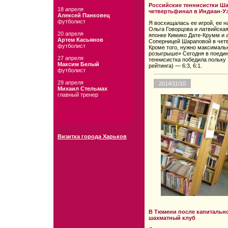
Российские теннисистки Ш
18 апреля
четвертьфинал в Индиан-У
Алексей Панковец
футболист
Я восхищалась ее игрой, ее н
Ольга Говорцова и латвийска
20 апреля
японке Кимико Дате-Крумм и а
Артем Касьянов
Соперницей Шараповой в четв
футболист
Кроме того, нужно максималь
розыгрыше» Сегодня в поедин
27 апреля
теннисистка победила польку
Максим Белый
рейтинга) — 6:3, 6:1.
футболист
29 апреля
2014/11/10
Михаил Стельмах
главный тренер
Визитка города Харьков
В Тюмени после капитально
шахматный клуб