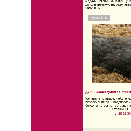
медали Евгении Канаевой, уж
дополнительную награду, экв
наличными.
2014/11/10
Дикий кабан гулял по Минс
Как видно на видео, кабан с 
пересечения пр. Победителей
бежал, а потом по тротуару н
Страницы
←
...
28
29
30