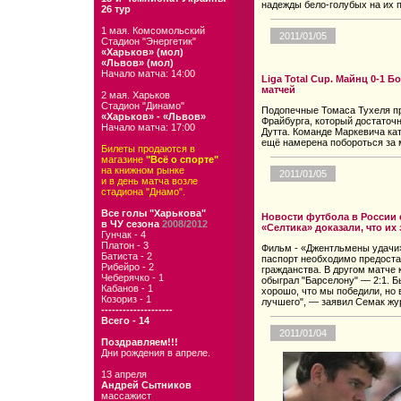
надежды бело-голубых на их 
26 тур
1 мая. Комсомольский
2011/01/05
Стадион "Энергетик"
«Харьков» (мол)
«Львов» (мол)
Начало матча: 14:00
Liga Total Cup. Майнц 0-1 Б
матчей
2 мая. Харьков
Стадион "Динамо"
Подопечные Томаса Тухеля п
«Харьков» - «Львов»
Фрайбурга, который достаточ
Начало матча: 17:00
Дутта. Команде Маркевича кат
ещё намерена побороться за 
Билеты продаются в
магазине
"Всё о спорте"
на книжном рынке
2011/01/05
и в день матча возле
стадиона "Днамо".
Все голы "Харькова"
Новости футбола в России 
в ЧУ сезона
2008/2012
«Селтика» доказали, что и
Гунчак - 4
Платон - 3
Фильм - «Джентльмены удачи»
Батиста - 2
паспорт необходимо предоста
Рибейро - 2
гражданства. В другом матче 
Чеберячко - 1
обыграл "Барселону" — 2:1. Б
Кабанов - 1
хорошо, что мы победили, но 
Козориз - 1
лучшего", — заявил Семак жу
--------------------
Всего - 14
2011/01/04
Поздравляем!!!
Дни рождения в апреле.
13 апреля
Андрей Сытников
массажист