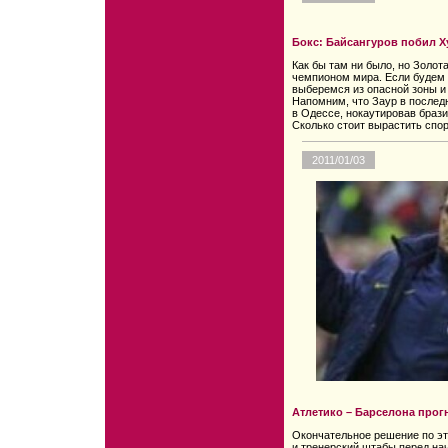
Бокс: Байсангуров побил Х
Как бы там ни было, но Золота
чемпионом мира. Если будем 
выберемся из опасной зоны и
Напомним, что Заур в последн
в Одессе, нокаутировав браз
Сколько стоит вырастить спо
2011/01/03
Атлетико – Барселона прог
Окончательное решение по эт
и тренерский штабы перед на