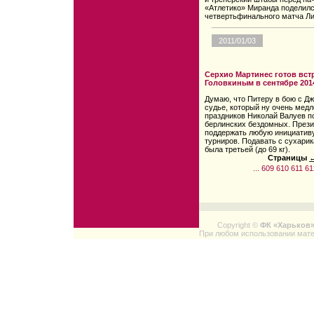
«Атлетико» Миранда поделилс
четвертьфинального матча Ли
2011/01/03
Серхио Мартинес готов вст
Головкиным в сентябре 201
Думаю, что Питеру в бою с Д
судье, который ну очень мед
праздников Николай Валуев п
берлинских бездомных. Прези
поддержать любую инициативу
турниров. Подавать с сухари
была третьей (до 69 кг).
Страницы
←
...
609
610
611
61
Copyright ©
ФК «Харьков
При любом использовании мате