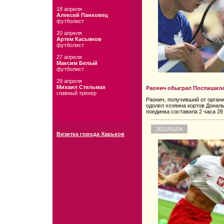
18 апреля
Алексей Панковец
футболист
20 апреля
Артем Касьянов
футболист
27 апреля
Максим Белый
футболист
29 апреля
Михаил Стельмах
Раонич обыграл Поспишила
главный тренер
Раонич, получивший от орган
одолел хозяина кортов Дональ
поединка составила 2 часа 28
2011/01/04
Визитка города Харьков