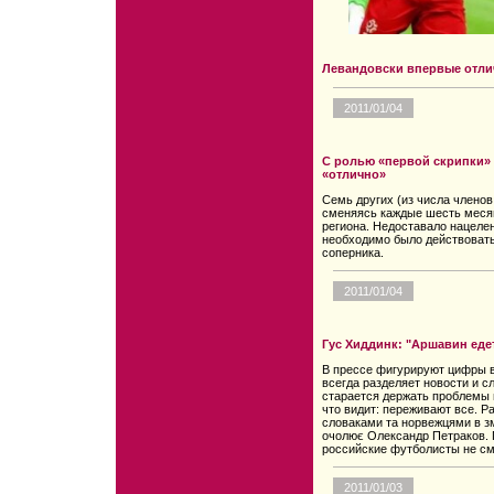
Левандовски впервые отлич
2011/01/04
С ролью «первой скрипки»
«отлично»
Семь других (из числа членов
сменяясь каждые шесть меся
региона. Недоставало нацелен
необходимо было действовать 
соперника.
2011/01/04
Гус Хиддинк: "Аршавин еде
В прессе фигурируют цифры в
всегда разделяет новости и с
старается держать проблемы 
что видит: переживают все. Ра
словаками та норвежцями в зм
очолює Олександр Петраков. 
российские футболисты не см
2011/01/03