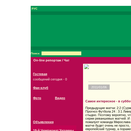
РУС
Поиск
On-line репортаж / Чат
Гостевая
сообщений сегодня - 0
2011/01/06
Фан-клуб
Фото
Видео
Самое интересное - в суббо
Предыдущие матчи: 2:2 (Сурм
Прогноз Футбола 24 : 3:1 Лив
стыдно. Поэтому вероятно, ч
серии реваншевых матчей. И 
Объявления
пожалует команда Мирослава 
матче будет очень не просто,
европейский турнир, а пораж
18-й Чемпионат Украины