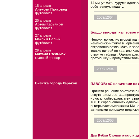
14 минут матч Куруми сделал
18 апреля
собственную подачу.
Алексей Панковец
футболист
2009/12/04
20 апреля
Артем Касьянов
футболист
Бордо выходит на первое 
27 апреля
Максим Белый
Непонятно как, но второй год
футболист
чемпионский титул в Германии
откровенно везло. Матч в запа
29 апреля
только ничьей не хватило Кан
Михаил Стельмах
строчке таблицы. Однако зде
главный тренер
противнику и пропустили толь
2009/12/04
Визитка города Харьков
ПАВЛОВ: «С новичками не с
Принято решение об отказе в 
отсутствием состава преступл
- сказал собеседник агентств
100. В соревнованиях одиноч
выигрывает американка Мише
активными поисками недвижи
2009/12/03
Для Кубка Стэнли наняли д