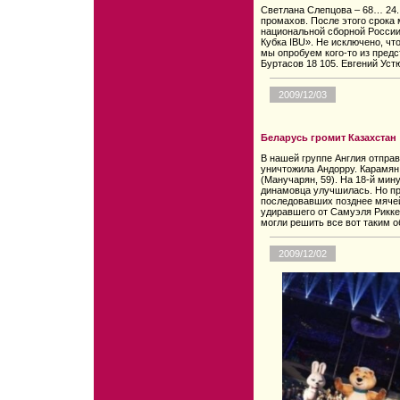
Светлана Слепцова – 68… 24. 
промахов. После этого срока
национальной сборной России 
Кубка IBU». Не исключено, чт
мы опробуем кого-то из пред
Буртасов 18 105. Евгений Устю
2009/12/03
Беларусь громит Казахстан
В нашей группе Англия отправ
уничтожила Андорру. Карамян
(Манучарян, 59). На 18-й мин
динамовца улучшилась. Но пр
последовавших позднее мячей
удиравшего от Самуэля Рикке
могли решить все вот таким о
2009/12/02