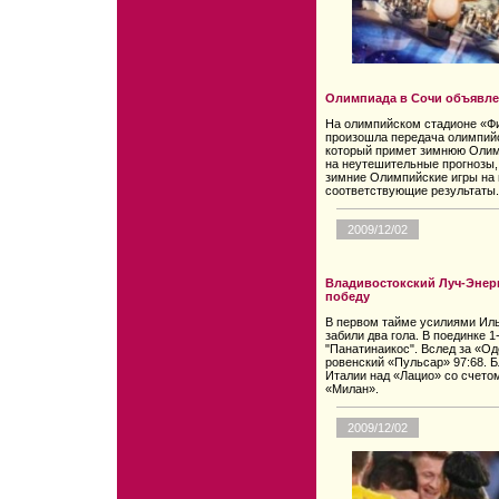
Олимпиада в Сочи объявле
На олимпийском стадионе «Фи
произошла передача олимпий
который примет зимнюю Олимп
на неутешительные прогнозы,
зимние Олимпийские игры на 
соответствующие результаты.
2009/12/02
Владивостокский Луч-Энер
победу
В первом тайме усилиями Иль
забили два гола. В поединке 1
"Панатинаикос". Вслед за «О
ровенский «Пульсар» 97:68. 
Италии над «Лацио» со счето
«Милан».
2009/12/02