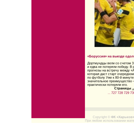
«Боруссия» на выезде одол
Дортмундцы вели со счетом 3:
и едва не потеряли победу. В
прогнозы на встречу между «
которая даст старт очередно
по футболу Уже к 80-й минут
значительное преимущество — 
практически потеряли его.
Страницы
←
...
727
728
729
73
Copyright ©
ФК «Харьков
При любом использовании мате