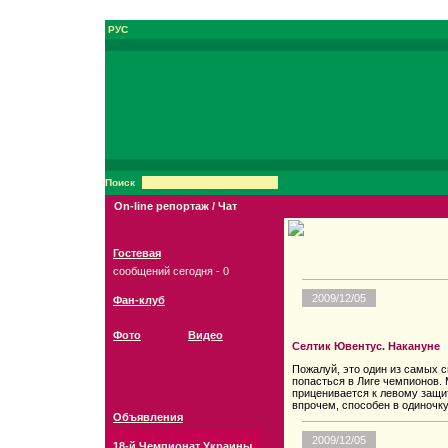
РУС
Поиск
On-line репортаж / Чат
Гостевая
сообщений сегодня - 0
2009/12/05
Фан-клуб
Фото
Видео
Селтик Ювентус. Накануне
Пожалуй, это один из самых 
попасться в Лиге чемпионов.
приценивается к левому защит
впрочем, способен в одиночку
Объявления
2009/12/05
18-й Чемпионат Украины