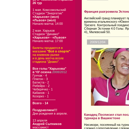
26 тур
1 мая. Комсомольский
Франция разгромила Эстон
Стадион "Энергетик"
«Харьков» (мол)
Английский гранд планирует 
«Львов» (мол)
времена итальянского «Ювен
Начало матча: 14:00
Трезеге. Контрольный поедин
Сборная Эстонии 4:0 Голы: Яр
2 мая. Харьков
41, Милевский 50.
Стадион "Динамо"
«Харьков» - «Львов»
Начало матча: 17:00
2009/12/04
Билеты продаются в
магазине
"Всё о спорте"
на книжном рынке
и в день матча возле
стадиона "Днамо".
Все голы "Харькова"
в ЧУ сезона
2008/2012
Гунчак - 4
Платон - 3
Батиста - 2
Рибейро - 2
Чеберячко - 1
Кабанов - 1
Козориз - 1
--------------------
Всего - 14
Поздравляем!!!
Дни рождения в апреле.
Канадец Посписил стал по
турнира в Вашингтоне
13 апреля
Андрей Сытников
Нисикори, посеянный на турн
массажист
сломил сопротивление словак