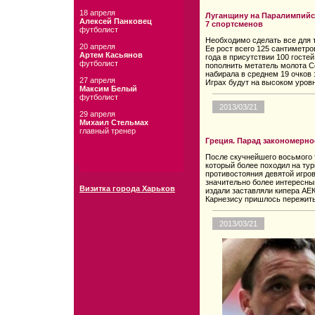
18 апреля
Луганщину на Паралимпийск
Алексей Панковец
7 спортсменов
футболист
Необходимо сделать все для 
20 апреля
Ее рост всего 125 сантиметр
Артем Касьянов
года в присутствии 100 госте
футболист
пополнить метатель молота С
набирала в среднем 19 очков 
27 апреля
Играх будут на высоком уровн
Максим Белый
футболист
2013/03/21
29 апреля
Михаил Стельмах
главный тренер
Греция. Парад закономерно
После скучнейшего восьмого т
который более походил на тур
противостояния девятой игро
значительно более интересны
Визитка города Харьков
издали заставляли кипера АЕК
Карнезису пришлось пережит
2013/03/21