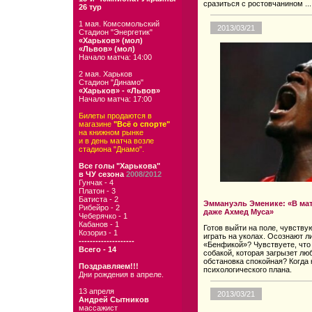
сразиться с ростовчанином ...
26 тур
1 мая. Комсомольский
2013/03/21
Стадион "Энергетик"
«Харьков» (мол)
«Львов» (мол)
Начало матча: 14:00
2 мая. Харьков
Стадион "Динамо"
«Харьков» - «Львов»
Начало матча: 17:00
Билеты продаются в
магазине
"Всё о спорте"
на книжном рынке
и в день матча возле
стадиона "Днамо".
Все голы "Харькова"
в ЧУ сезона
2008/2012
Гунчак - 4
Платон - 3
Батиста - 2
Эммануэль Эменике: «В мат
Рибейро - 2
даже Ахмед Муса»
Чеберячко - 1
Кабанов - 1
Готов выйти на поле, чувству
Козориз - 1
играть на уколах. Осознают л
--------------------
«Бенфикой»? Чувствуете, что
Всего - 14
собакой, которая загрызет люб
обстановка спокойная? Когда
Поздравляем!!!
психологического плана.
Дни рождения в апреле.
13 апреля
2013/03/21
Андрей Сытников
массажист