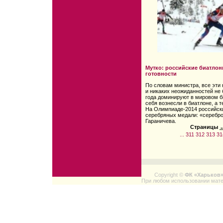
Мутко: российские биатлон
готовности
По словам министра, все эти
и никаких неожиданностей не 
года доминируют в мировом б
себя вознесли в биатлоне, а 
На Олимпиаде-2014 российски
серебряных медали: «серебро
Гараничева.
Страницы
←
...
311
312
313
31
Copyright ©
ФК «Харьков
При любом использовании мате