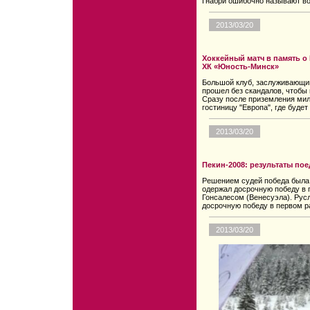
Гнабри ошибочно называют во
2013/03/20
Хоккейный матч в память о
ХК «Юность-Минск»
Большой клуб, заслуживающий
прошел без скандалов, чтобы 
Сразу после приземления мил
гостиницу "Европа", где будет
2013/03/20
Пекин-2008: результаты пое
Решением судей победа была 
одержал досрочную победу в 
Гонсалесом (Венесуэла). Рус
досрочную победу в первом р
2013/03/20