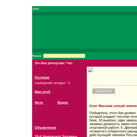
РУС
Поиск
On-line репортаж / Чат
Гостевая
сообщений сегодня - 0
2013/03/21
Фан-клуб
Фото
Видео
Олег Маскаев новый чемпи
Победитель этого боя должен 
который владеет титулом поче
боев, 18 выиграл, один завер
занимал должность заместит
Объявления
спортивной работе. 6. Дмитри
четвертого отборочного раунд
действующий чемпион России 
18-й Чемпионат Украины