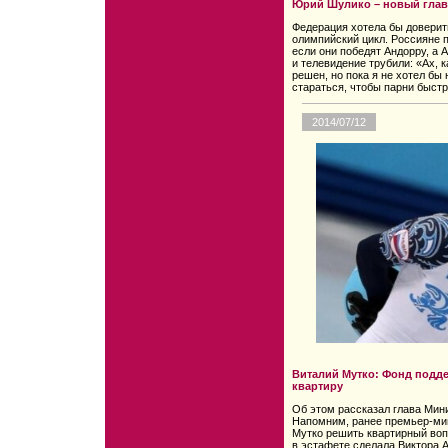
Юрий Шулико – новый глав
Федерация хотела бы доверит
олимпийский цикл. Россияне п
если они победят Андорру, а 
и телевидение трубили: «Ах, к
решен, но пока я не хотел б
стараться, чтобы парни быстр
2014/07/12
Виталий Мутко: Фонд подд
квартиру
Об этом рассказал глава Мини
Напомним, ранее премьер-ми
Мутко решить квартирный воп
в эстафете сделала Виктора