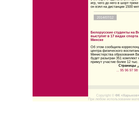
игр, чего до него в шорт-трек
он взял на дистанции 1500 ме
2014/07/12
Белорусские студенты на В
выступят в 17 видах спорта
Минске
Об этом сообщила корреспон
центра физического воспитан
Министерства образования Ва
будет разыгран 351 комплект 
примут участие более 12 тыс.
Страницы
←
...
95
96
97
98
Copyright ©
ФК «Харьков
При любом использовании мате