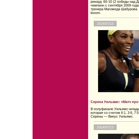
рекорд: 60-10 (2 победы над 
чемпион с сентября 2009 года
тренера Магомеда Шабурова. 
boxen.
2014/07/13
Серена Уильямс: «Матч пр
В полуфинале Уильямс-младша
которая со счетом 6:1, 3:6, 7
Серены — Винус Уильямс.
2014/07/13