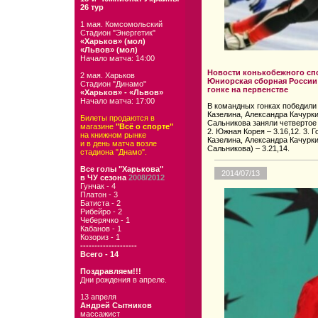
26 тур
1 мая. Комсомольский
Стадион "Энергетик"
«Харьков» (мол)
«Львов» (мол)
Начало матча: 14:00
Новости конькобежного спо
2 мая. Харьков
Юниорская сборная России 
Стадион "Динамо"
гонке на первенстве
«Харьков» - «Львов»
Начало матча: 17:00
В командных гонках победили
Казелина, Александра Качурк
Билеты продаются в
Сальникова заняли четвертое м
магазине
"Всё о спорте"
2. Южная Корея – 3.16,12. 3. Г
на книжном рынке
Казелина, Александра Качурк
и в день матча возле
Сальникова) – 3.21,14.
стадиона "Днамо".
Все голы "Харькова"
2014/07/13
в ЧУ сезона
2008/2012
Гунчак - 4
Платон - 3
Батиста - 2
Рибейро - 2
Чеберячко - 1
Кабанов - 1
Козориз - 1
--------------------
Всего - 14
Поздравляем!!!
Дни рождения в апреле.
13 апреля
Андрей Сытников
массажист