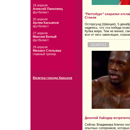
18 апреля
Алексей Панковец
футболист
"Питтсбург" сократил отста
Стэнли
20 апреля
Артем Касьянов
Остерсунд (Швеция), 5 декабр
футболист
надеюсь, что эта победа позв
Кубка мира. Тем не менее, см
27 апреля
все от него зависящее, отрази
Максим Белый
футболист
2014/07/13
29 апреля
Михаил Стельмах
главный тренер
Визитка города Харьков
Деонтей Уайлдер встретитс
Сейчас Владимира Кличко пол
опытных соперников, которых