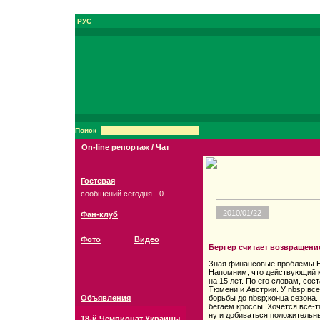
РУС
Поиск
On-line репортаж / Чат
Гостевая
сообщений сегодня - 0
2010/01/22
Фан-клуб
Фото
Видео
Бергер считает возвращени
Зная финансовые проблемы Нь
Напомним, что действующий 
на 15 лет. По его словам, сос
Тюмени и Австрии. У nbsp;все
Объявления
борьбы до nbsp;конца сезона.
бегаем кроссы. Хочется все-т
ну и добиваться положительны
18-й Чемпионат Украины