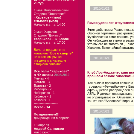
26 тур
2010/01/21
1 мая. Комсомольский
Стадион "Энергетик"
«Харьков» (мол)
«Львов» (мол)
Рамос удивился отсутствию
Начало матча: 14:00
Этим действием Рамос показа
2 мая. Харьков
сборной Германии, раскритико
Стадион "Динамо"
Футболист не смог принять у
«Харьков» - «Львов»
Он наблюдал за этими играми 
Начало матча: 17:00
что вы его не заметили , - ск
Украине. Высочайший вратарс
Билеты продаются в
магазине
"Всё о спорте"
на книжном рынке
2010/01/21
и в день матча возле
стадиона "Днамо".
Все голы "Харькова"
Клуб Лос-Анджелес кингзна
в ЧУ сезона
2008/2012
прошлом сезоне завоевать Ку
Гунчак - 4
Платон - 3
Так было в прошлом сезоне с
Батиста - 2
турецким «Фенербахче» в Евр
Рибейро - 2
офф «Днепр» распрощался еще
Чеберячко - 1
АЕЛу. Я должен оправдывать т
Кабанов - 1
не оправдываю их. Отметим, 
Козориз - 1
защитника "Арсенала" Кирана 
--------------------
Всего - 14
2010/01/21
Поздравляем!!!
Дни рождения в апреле.
13 апреля
Андрей Сытников
массажист