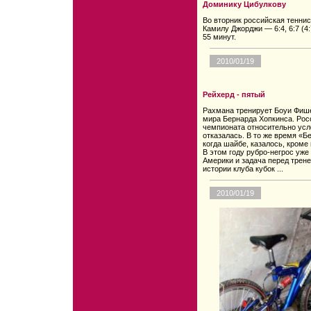
Доминику Цибулкову
Во вторник российская теннис
Камилу Джорджи — 6:4, 6:7 (4:
55 минут.
2010/01/19
Рейхерд - пятый
Рахмана тренирует Боуи Фиш
мира Бернарда Хопкинса. Рос
чемпионата относительно усл
отказалась. В то же время «Б
когда шайбе, казалось, кроме
В этом году рубро-негрос уже
Америки и задача перед трене
истории клуба кубок ...
2010/01/19