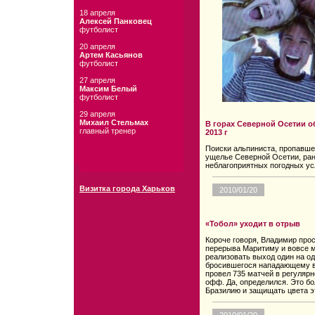
18 апреля
Алексей Панковец
футболист
20 апреля
Артем Касьянов
футболист
27 апреля
Максим Белый
футболист
29 апреля
Михаил Стельмах
В горах Северной Осетии о
главный тренер
2013 г
Поиски альпиниста, пропавшег
ущелье Северной Осетии, ран
неблагоприятных погодных ус
Визитка города Харьков
2010/01/20
«Тобол» уходит в отрыв
Короче говоря, Владимир прос
перерыва Маритиму и вовсе м
реализовать выход один на о
бросившегося нападающему в 
провел 735 матчей в регулярн
офф. Да, определился. Это бо
Бразилию и защищать цвета эт