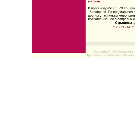
метров
В пресс-службе СК РФ по Лен
15 февраля. По предварител
другим участникам мероприят
мужчина «зашел в спираль» и 
Страницы
←
...
712
713
714
71
Copyright ©
ФК «Харьков
При любом использовании мате