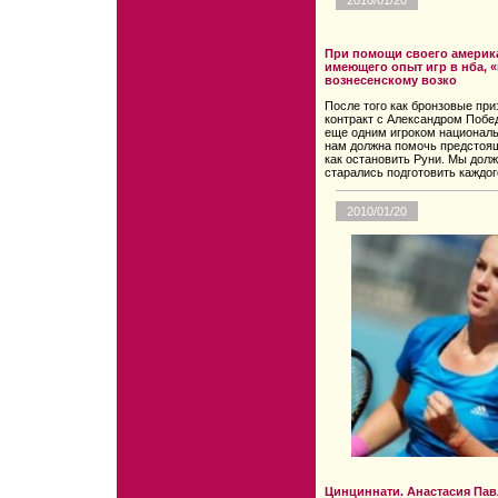
2010/01/20
При помощи своего америк
имеющего опыт игр в нба, 
вознесенскому возко
После того как бронзовые пр
контракт с Александром Побе
еще одним игроком националь
нам должна помочь предстоящ
как остановить Руни. Мы долж
старались подготовить каждог
2010/01/20
Цинциннати. Анастасия Пав