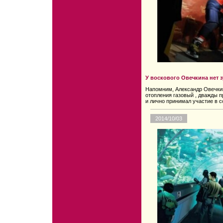
У воскового Овечкина нет з
Напомним, Александр Овечкин
отопления газовый , дважды 
и лично принимал участие в с
2014/10/03