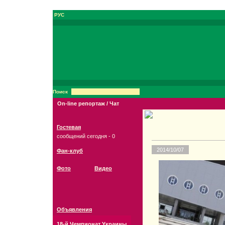
РУС
Поиск
On-line репортаж / Чат
Гостевая
сообщений сегодня - 0
2014/10/07
Фан-клуб
Фото
Видео
Объявления
18-й Чемпионат Украины