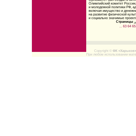
Олимпийский комитет России,
и молодежной политики РФ, а
включая имущество и денежн
на развитие физической куль
и социально значимые проект
Страницы
←
...
63
64
65
Copyright ©
ФК «Харьков
При любом использовании мате