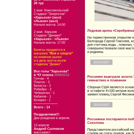
26 тур
1 мая. Комсомольский
Стадион "Энергетик"
«Харьков» (мол)
«Львов» (мол)
Начало матча: 14:00
Ледовая арена «Серебряны
2 мая. Харьков
Стадион "Динамо"
На торжественном открытии н
«Харьков» - «Львов»
Белгорода Сергей Глаголев, к
Начало матча: 17:00
для счетчика воды , пожелал,
совершенствовали своё маст
Билеты продаются в
и роднины.
магазине
"Всё о спорте"
на книжном рынке
и в день матча возле
2014/10/07
стадиона "Днамо".
Все голы "Харькова"
в ЧУ сезона
2008/2012
Россияне выиграли золото 
Гунчак - 4
гимнастике и плавании
Платон - 3
Батиста - 2
Сборная США является основ
Рибейро - 2
в эстафете 4×100 метров вол
Чеберячко - 1
заявил пловец Сергей Фесико
Кабанов - 1
Козориз - 1
--------------------
2014/10/07
Всего - 14
Поздравляем!!!
Дни рождения в апреле.
Россиянки постараются поб
Соколова
13 апреля
Андрей Сытников
Представители российский м
массажист
стилем не сразу поняли, как 