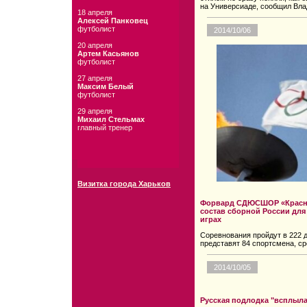
на Универсиаде, сообщил Вл
18 апреля
Алексей Панковец
футболист
2014/10/06
20 апреля
Артем Касьянов
футболист
27 апреля
Максим Белый
футболист
29 апреля
Михаил Стельмах
главный тренер
Визитка города Харьков
Форвард СДЮСШОР «Красны
состав сборной России для
играх
Соревнования пройдут в 222 
представят 84 спортсмена, ср
2014/10/05
Русская подлодка "всплыла