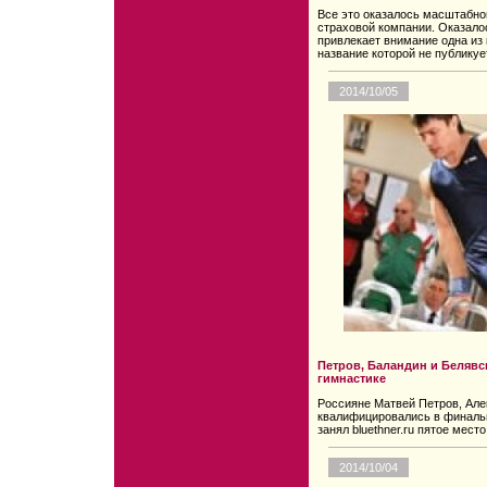
Все это оказалось масштабной
страховой компании. Оказалос
привлекает внимание одна из
название которой не публикуе
2014/10/05
Петров, Баландин и Беляв
гимнастике
Россияне Матвей Петров, Але
квалифицировались в финальн
занял bluethner.ru пятое место
2014/10/04