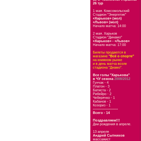
26 тур
1 мая. Комсомольский
Стадион "Энергетик"
«Харьков» (мол)
«Львов» (мол)
Начало матча: 14:00
2 мая. Харьков
Стадион "Динамо"
«Харьков» - «Львов»
Начало матча: 17:00
Билеты продаются в
магазине
"Всё о спорте"
на книжном рынке
и в день матча возле
стадиона "Днамо".
Все голы "Харькова"
в ЧУ сезона
2008/2012
Гунчак - 4
Платон - 3
Батиста - 2
Рибейро - 2
Чеберячко - 1
Кабанов - 1
Козориз - 1
--------------------
Всего - 14
Поздравляем!!!
Дни рождения в апреле.
13 апреля
Андрей Сытников
массажист