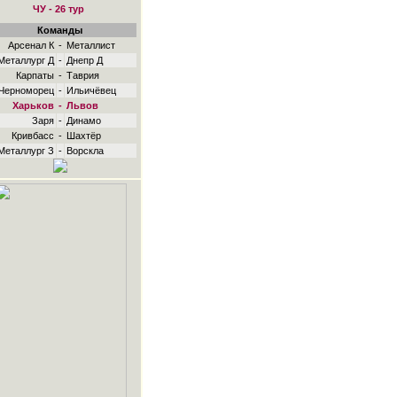
ЧУ - 26 тур
Команды
Арсенал К
-
Металлист
Металлург Д
-
Днепр Д
Карпаты
-
Таврия
Черноморец
-
Ильичёвец
Харьков
-
Львов
Заря
-
Динамо
Кривбасс
-
Шахтёр
Металлург З
-
Ворскла