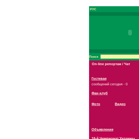
РУС
Поиск
On-line репортаж / Чат
Гостевая
сообщений сегодня - 0
Фан-клуб
Фото
Видео
Объявления
18-й Чемпионат Украины