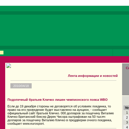
С
Лента информации и новостей
2010/04/18
Подопечный братьев Кличко лишен чемпионского пояса WBO
Если до 19 декабря стороны не договорятся об условиях поединка, то
№
право на его проведение будет выставлено на аукцион, - сообщает
1
официальный сайт братьев Кличко. 000 долларов за пощечину Виталию
Кличко Британский боксер Дерек Чисора оштрафован на 50 тысяч
2
долларов за пощечину Виталию Кличко в преддверии очного поединка,
3
сообщает www.eurosport.
4