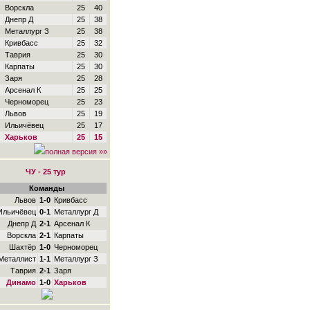
Ворскла
25
40
Днепр Д
25
38
Металлург З
25
38
Кривбасс
25
32
Таврия
25
30
Карпаты
25
30
Заря
25
28
Арсенал К
25
25
Черноморец
25
23
Львов
25
19
Ильичёвец
25
17
Харьков
25
15
полная версия »»
ЧУ - 25 тур
Команды
Львов
1-0
Кривбасс
Ильичёвец
0-1
Металлург Д
Днепр Д
2-1
Арсенал К
Ворскла
2-1
Карпаты
Шахтёр
1-0
Черноморец
Металлист
1-1
Металлург З
Таврия
2-1
Заря
Динамо
1-0
Харьков