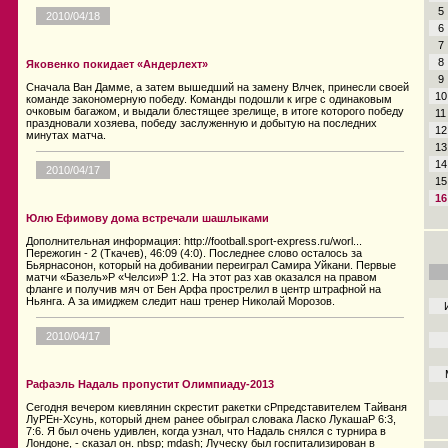
5
2010/04/18
6
7
8
Яковенко покидает «Андерлехт»
9
Сначала Ван Дамме, а затем вышедший на замену Влчек, принесли своей
10
команде закономерную победу. Команды подошли к игре с одинаковым
очковым багажом, и выдали блестящее зрелище, в итоге которого победу
11
праздновали хозяева, победу заслуженную и добытую на последних
12
минутах матча.
13
14
2010/04/17
15
16
Юлю Ефимову дома встречали шашлыками
Дополнительная информация: http://football.sport-express.ru/worl...
Пережогин - 2 (Ткачев), 46:09 (4:0). Последнее слово осталось за
Бьярнасонон, который на добивании переиграл Самира Уйкани. Первые
матчи «Базель»P «Челси»P 1:2. На этот раз хав оказался на правом
фланге и получив мяч от Бен Арфа прострелил в центр штрафной на
Ньянга. А за имиджем следит наш тренер Николай Морозов.
2010/04/17
Рафаэль Надаль пропустит Олимпиаду-2013
Сегодня вечером киевлянин скрестит ракетки сPпредставителем Тайваня
ЛуPЕн-Хсунь, который днем ранее обыграл словака Ласко ЛукашаP 6:3,
7:6. Я был очень удивлен, когда узнал, что Надаль снялся с турнира в
Лондоне, - сказал он. nbsp; mdash; Луческу был госпитализирован в