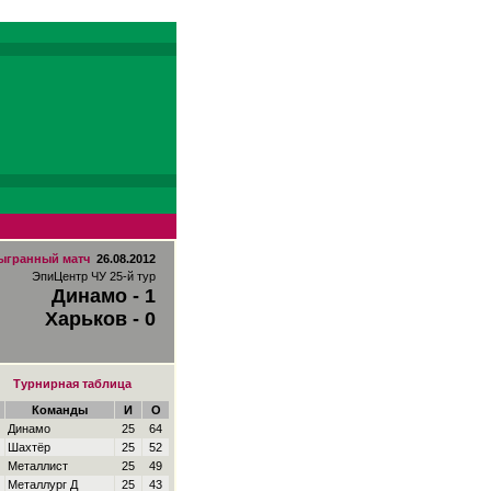
ыгранный матч
26.08.2012
ЭпиЦентр ЧУ 25-й тур
Динамо - 1
Харьков - 0
Турнирная таблица
Команды
И
О
Динамо
25
64
Шахтёр
25
52
Металлист
25
49
Металлург Д
25
43