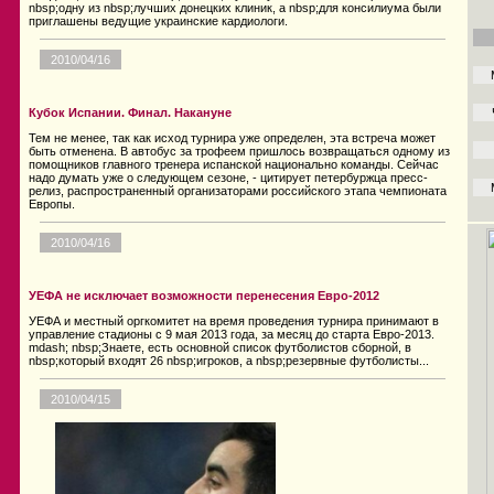
nbsp;одну из nbsp;лучших донецких клиник, а nbsp;для консилиума были
приглашены ведущие украинские кардиологи.
2010/04/16
Кубок Испании. Финал. Накануне
Тем не менее, так как исход турнира уже определен, эта встреча может
быть отменена. В автобус за трофеем пришлось возвращаться одному из
помощников главного тренера испанской национально команды. Сейчас
надо думать уже о следующем сезоне, - цитирует петербуржца пресс-
релиз, распространенный организаторами российского этапа чемпионата
Европы.
2010/04/16
УЕФА не исключает возможности перенесения Евро-2012
УЕФА и местный оргкомитет на время проведения турнира принимают в
управление стадионы с 9 мая 2013 года, за месяц до старта Евро-2013.
mdash; nbsp;Знаете, есть основной список футболистов сборной, в
nbsp;который входят 26 nbsp;игроков, а nbsp;резервные футболисты...
2010/04/15