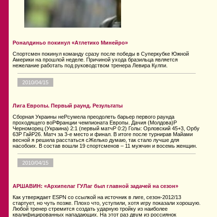
Роналдиньо покинул «Атлетико Минейро»
Спортсмен покинул команду сразу после победы в Суперкубке Южной
Америки на прошлой неделе. Причиной ухода бразильца является
нежелание работать под руководством тренера Левира Кулпи.
2010/04/15
Лига Европы. Первый раунд. Результаты
Сборная Украины неPсумела преодолеть барьер первого раунда
проходящего воPФранции чемпионата Европы. Дачия (Молдова)P
Черноморец (Украина) 2:1 (первый матчP 0:2) Голы: Орловский 45+3, Орбу
63P ГайP26. Матч за 3-е место и финал. В итоге после турнирав Майами
весной я решила расстаться сЖелько думаю, так стало лучше для
насобоих. В состав вошли 19 спортсменов – 11 мужчин и восемь женщин.
2010/04/15
АРШАВИН: «Архипелаг ГУЛаг был главной задачей на сезон»
Как утверждает ESPN со ссылкой на источник в лиге, сезон-2012/13
стартует, но чуть позже. Плохо что, уступили, хотя игру показали хорошую.
Любой тренер стремится создать ударную тройку из наиболее
квалифицированных нападающих. На этот раз двум из россиянок