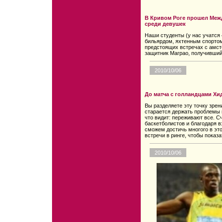
В Кривом Роге прошел Меж
среди девушек
Наши студенты (у нас учатся
бильярдом, яхтенным спортом
предстоящих встречах с амс
защитник Маграо, получивший
2010/10/06
До матча с голландцами Хи
Вы разделяете эту точку зрен
старается держать проблемы 
что видит: переживают все. С
баскетболистов и благодаря 
сможем достичь многого в эт
встречи в ринге, чтобы показа
2010/10/06