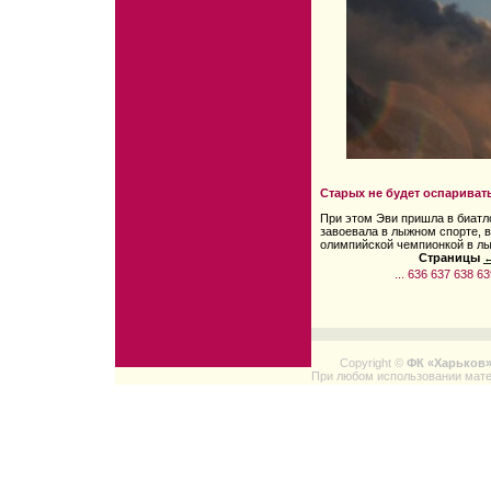
Старых не будет оспарива
При этом Эви пришла в биатло
завоевала в лыжном спорте, в
олимпийской чемпионкой в лы
Страницы
←
...
636
637
638
63
Copyright ©
ФК «Харьков
При любом использовании мате