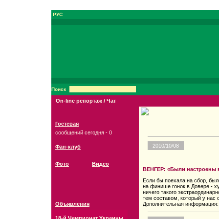
РУС
Поиск
On-line репортаж / Чат
Гостевая
сообщений сегодня - 0
2010/10/08
Фан-клуб
Фото
Видео
ВЕНГЕР: «Были настроены в
Если бы поехала на сбор, был
на финише гонок в Довере - ху
ничего такого экстраординарно
тем составом, который у нас 
Объявления
Дополнительная информация: ht
18-й Чемпионат Украины