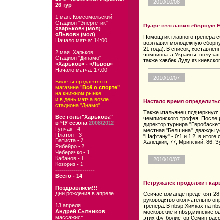
2010/10/08
26 тур
1 мая. Комсомольский
Стадион "Энергетик"
Пуаре возглавил сборную 
«Харьков» (мол)
«Львов» (мол)
Помощник главного тренера с
Начало матча: 14:00
возглавил молодежную сборну
21 года). В список, составле
2 мая. Харьков
чемпионата Украины: полузащ
Стадион "Динамо"
также хавбек Дуду из киевско
«Харьков» - «Львов»
Начало матча: 17:00
2010/10/07
Билеты продаются в
магазине
"Всё о спорте"
на книжном рынке
и в день матча возле
Настало время определитьс
стадиона "Днамо".
Также итальянец подчеркнул: 
Все голы "Харькова"
чемпионского трофея. После 
в ЧУ сезона
2008/2012
директор турнира "Евробаскет
Гунчак - 4
местная "Белшина", дважды у
Платон - 3
"Нафтану" - 0:1 и 1:2, в итоге
Батиста - 2
Халецкий, 77, Мринский, 86; Зу
Рибейро - 2
Чеберячко - 1
Кабанов - 1
2010/10/07
Козориз - 1
--------------------
Всего - 14
Петружалек продолжит кар
Поздравляем!!!
Дни рождения в апреле.
Сейчас команде предстоят 28 
руководство окончательно опр
13 апреля
тренера. В nbsp;Химках на nb
Андрей Сытников
московские и nbsp;минские о
массажист
этих футболистов Семин расс