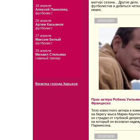
матчах сезона... Другое дело
18 апреля
футболистов и добиться четко
Алексей Панковец
нюанс.
футболист
20 апреля
2010/10/07
Артем Касьянов
футболист
27 апреля
Максим Белый
футболист
29 апреля
Михаил Стельмах
главный тренер
Визитка города Харьков
Прах актера Робина Уильям
Франциско
Тело известного актера и ком
на берегу мыса Марин-Каунти 
он страдал от глубокой депре
на который он возлагал надеж
Паркинсона.
2010/10/06