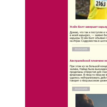
Усэйн Болт завершит карье
Думаю, что так и поступлю и
в моей карьере», — заявил Б
карьеры Усэйн Болт объявил 
на Играх Содружества в шотл
2010/10/05
Австралийской пловчихе н
При этом из-за большой конце
залива, Найад была вынужден
проделаны отверстия для глаз
флангами. В nbsp;то nbsp;же 
удалось нейтрализовать дейс
говорит о nbsp;высоком уровн
2010/10/05