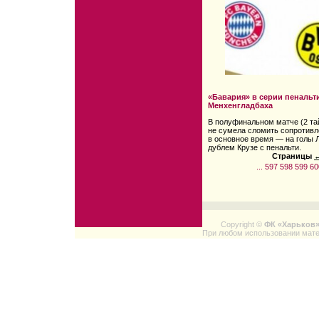
«Бавария» в серии пенальт
Менхенгладбаха
В полуфинальном матче (2 та
не сумела сломить сопротив
в основное время — на голы 
дублем Крузе с пенальти.
Страницы
←
...
597
598
599
60
Copyright ©
ФК «Харьков
При любом использовании мате