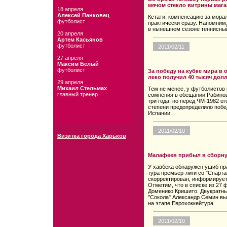
мячом стекло витрины мага
18 апреля
Алексей Панковец
Кстати, компенсацию за мора
футболист
практически сразу. Напомним
в нынешнем сезоне теннисны
20 апреля
Артем Касьянов
футболист
2011/02/11
27 апреля
Максим Белый
футболист
За победу на кубке мира в 
леко получил 40 тысяч дол
29 апреля
Михаил Стельмах
Тем не менее, у футболистов
главный тренер
сомнения в обещании Рабино
три года, но перед ЧМ-1982 е
степени предопределило побе
Испании.
2011/02/10
Визитка города Харьков
Малафеев прибыл в сборн
У хавбека обнаружен ушиб пра
тура премьер-лиги со "Спарта
скорректирован, информирует 
Отметим, что в списке из 27 
Доменико Кришито. Двукратны
"Сокола" Александр Семин вы
на этапе Еврохоккейтура.
2011/02/10