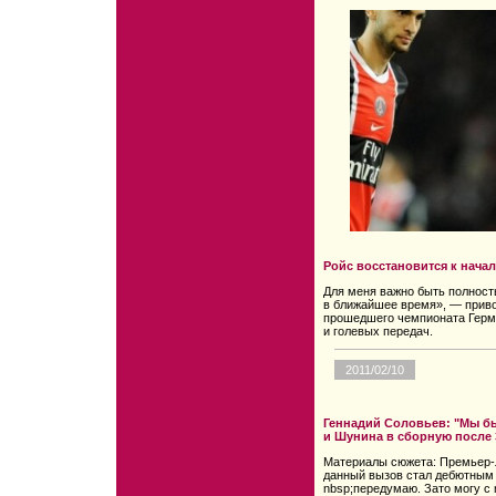
Ройс восстановится к начал
Для меня важно быть полност
в ближайшее время», — привод
прошедшего чемпионата Герма
и голевых передач.
2011/02/10
Геннадий Соловьев: "Мы бы
и Шунина в сборную после 
Материалы сюжета: Премьер-л
данный вызов стал дебютным в
nbsp;передумаю. Зато могу с 