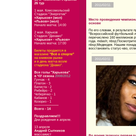
26 тур
2011/02/11
1 мая. Комсомольский
Стадион "Энергетик"
«Харьков» (мол)
Место проведения чемпиона
«Львов» (мол)
основе
Начало матча: 14:00
По его словам, в результате 
2 мая. Харьков
"Всероссийской футбольной л
Стадион "Динамо"
перечислено 160 миллионов р
«Харьков» - «Львов»
года. mdash; nbsp;Посмотрите
Начало матча: 17:00
nbsp;Медведев. Нашим понадо
восстановить статус-кво, отли
Билеты продаются в
магазине
"Всё о спорте"
на книжном рынке
2011/02/11
и в день матча возле
стадиона "Днамо".
Все голы "Харькова"
в ЧУ сезона
2008/2012
Гунчак - 4
Платон - 3
Батиста - 2
Рибейро - 2
Чеберячко - 1
Кабанов - 1
Козориз - 1
--------------------
Всего - 14
Поздравляем!!!
Дни рождения в апреле.
13 апреля
Андрей Сытников
массажист
Во время телешоу первая р