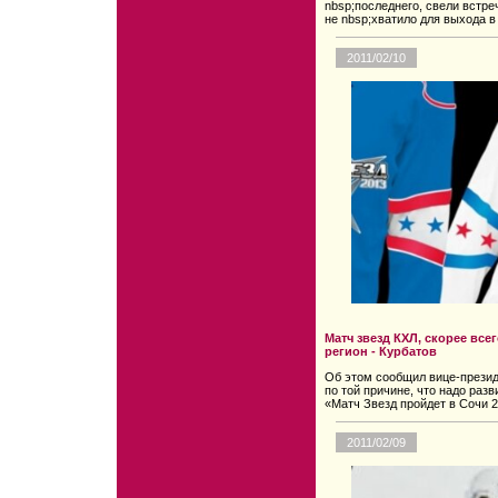
nbsp;последнего, свели встреч
не nbsp;хватило для выхода в 
2011/02/10
Матч звезд КХЛ, скорее все
регион - Курбатов
Об этом сообщил вице-прези
по той причине, что надо раз
«Матч Звезд пройдет в Сочи 2
2011/02/09