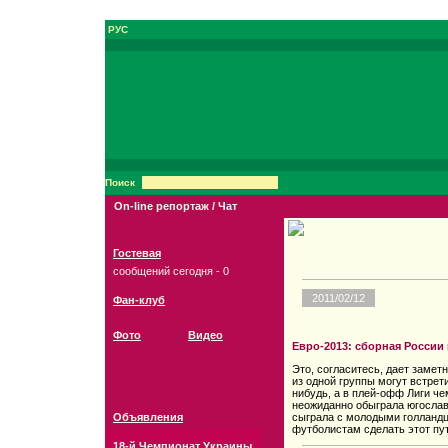
РУС
Поиск
On-line репортаж / Чат
Гостевая
сообщений сегодня - 0
2011/02/12
Фан-клуб
Фото
Видео
Евро-2013: сборная России
Это, согласитесь, дает замет
из одной группы могут встрет
нибудь, а в плей-офф Лиги че
неожиданно обыграла югославо
Объявления
сыграла с молодыми голландц
футболистам сделать этот пут
18-й Чемпионат Украины