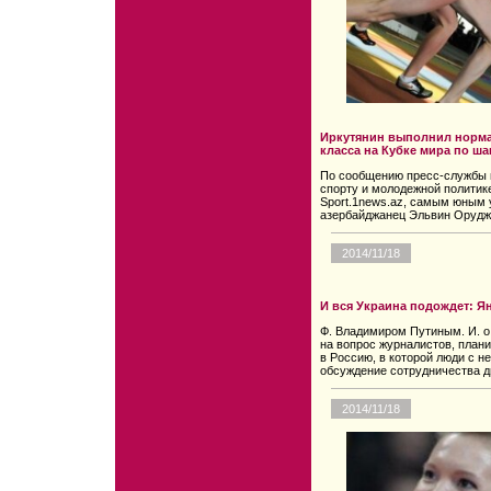
Иркутянин выполнил норма
класса на Кубке мира по ш
По сообщению пресс-службы м
спорту и молодежной политик
Sport.1news.az, самым юным 
азербайджанец Эльвин Орудж
2014/11/18
И вся Украина подождет: Я
Ф. Владимиром Путиным. И. о
на вопрос журналистов, плани
в Россию, в которой люди с н
обсуждение сотрудничества д
2014/11/18