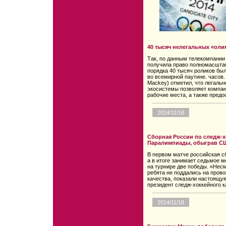
40 тысяч нелегальных «оли
Так, по данным телекомпании
получила право полномасшта
порядка 40 тысяч роликов бы
во всемирной паутине. часов
Mackey) отметил, что легаль
экосистемы позволяет компан
рабочие места, а также пред
2014/11/18
Сборная России по следж-
Паралимпиады, обыграв СШ
В первом матче российская сб
а в итоге занимает седьмое м
на турнире две победы. «Нес
ребята не поддались на пров
качества, показали настоящу
президент следж-хоккейного 
2014/11/18