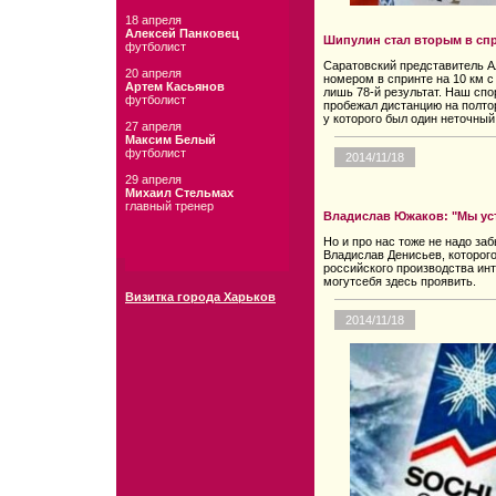
18 апреля
Алексей Панковец
Шипулин стал вторым в спр
футболист
Саратовский представитель А
20 апреля
номером в спринте на 10 км с
Артем Касьянов
лишь 78-й результат. Наш спо
футболист
пробежал дистанцию на полто
у которого был один неточный
27 апреля
Максим Белый
футболист
2014/11/18
29 апреля
Михаил Стельмах
главный тренер
Владислав Южаков: "Мы ус
Но и про нас тоже не надо з
Владислав Денисьев, которого
российского производства инт
могутсебя здесь проявить.
Визитка города Харьков
2014/11/18