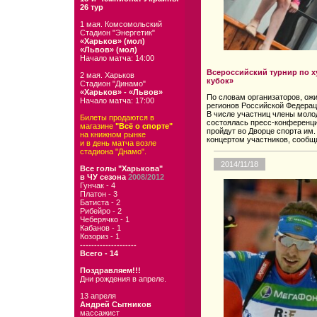
26 тур
1 мая. Комсомольский
Стадион "Энергетик"
«Харьков» (мол)
«Львов» (мол)
Начало матча: 14:00
Всероссийский турнир по 
2 мая. Харьков
кубок»
Стадион "Динамо"
«Харьков» - «Львов»
По словам организаторов, ожи
Начало матча: 17:00
регионов Российской Федераци
В числе участниц члены моло
Билеты продаются в
состоялась пресс-конференц
магазине
"Всё о спорте"
пройдут во Дворце спорта им.
на книжном рынке
концертом участников, сообщ
и в день матча возле
стадиона "Днамо".
2014/11/18
Все голы "Харькова"
в ЧУ сезона
2008/2012
Гунчак - 4
Платон - 3
Батиста - 2
Рибейро - 2
Чеберячко - 1
Кабанов - 1
Козориз - 1
--------------------
Всего - 14
Поздравляем!!!
Дни рождения в апреле.
13 апреля
Андрей Сытников
массажист