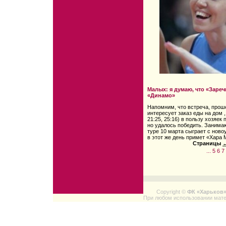
Малых: я думаю, что «Заре
«Динамо»
Напомним, что встреча, прош
интересует заказ еды на дом ,
21:25, 25:16) в пользу хозяек
но удалось победить. Заним
туре 10 марта сыграет с ново
в этот же день примет «Хара 
Страницы
←
...
5
6
7
Copyright ©
ФК «Харьков
При любом использовании мате