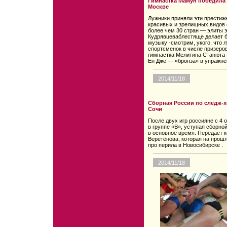
Гимнастка Мамун победила 
Москве
Лужники приняли эти престиж
красивых и зрелищных видов 
более чем 30 стран — элиты э
Кудрявцеваблестяще делает б
музыку -смотрим, укого, что 
спортсменок в числе призеро
гимнастка Мелитина Станюта 
Ен Дже — «бронза» в упражне
2014/11/18
Сборная России по следж-
Сочи
После двух игр россияне с 4 
в группе «B», уступая сборно
в основное время. Передает 
Веретёновa, которая на прош
про перила в Новосибирске .
2014/11/18