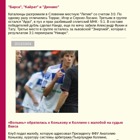
"Барса", "Кайрат" и "Динамо"
Каталонцы разгромили в Словении местную "Литию" со счетом 3:0. По
одному разу отличились Торрас, Игор и Серхио Лосано. Третьим в группе
остался "Араз", в пух и прах разбивший сплитский МНК - 5:1. В составе
победителей дубль сделал Нандо, еще по мячу забили Александр Фукин и
Тату. Третье место в группе осталось за львовской "Энергией", которая с
результатом 3:1 переиграла "Никарс".
2013/10/04
«Волынь» обратилась к Конькову и Коллине с жалобой на судью
Вакса
Клуб подал жалобу, которую адресовал Президенту ФФУ Анатолию
Конькову, куратору системы арбитража Пьерлуиджи Коллине,