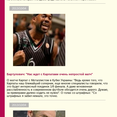
2013/10/04
Бартулович: "Нас ждет с Карпатами очень непростой матч"
О матче Карпат с Металлистом в Кубке Украины: "Ведь кроме того, что
Карпаты наш ближайший соперник, еще многие специалисты говорили, что
это будет интересный поединок 1/8 финала. А даже мгновенная
расслабленность в современном футболе обходится очень дорого. Думаю,
за примерами далеко ходить не нужно". О голах со штрафных: "Со
штрафных я забил немало, это точно.
2013/10/04