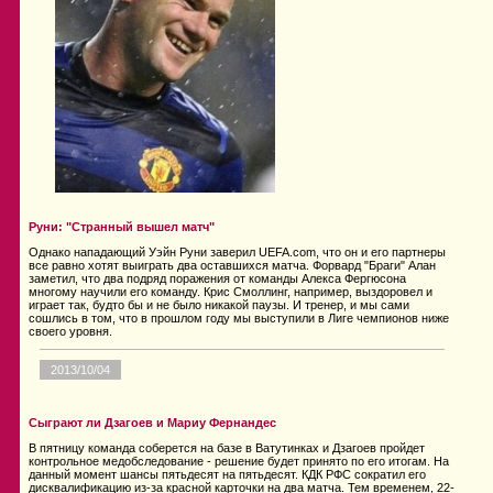
Руни: "Странный вышел матч"
Однако нападающий Уэйн Руни заверил UEFA.com, что он и его партнеры
все равно хотят выиграть два оставшихся матча. Форвард "Браги" Алан
заметил, что два подряд поражения от команды Алекса Фергюсона
многому научили его команду. Крис Смоллинг, например, выздоровел и
играет так, будто бы и не было никакой паузы. И тренер, и мы сами
сошлись в том, что в прошлом году мы выступили в Лиге чемпионов ниже
своего уровня.
2013/10/04
Сыграют ли Дзагоев и Мариу Фернандес
В пятницу команда соберется на базе в Ватутинках и Дзагоев пройдет
контрольное медобследование - решение будет принято по его итогам. На
данный момент шансы пятьдесят на пятьдесят. КДК РФС сократил его
дисквалификацию из-за красной карточки на два матча. Тем временем, 22-