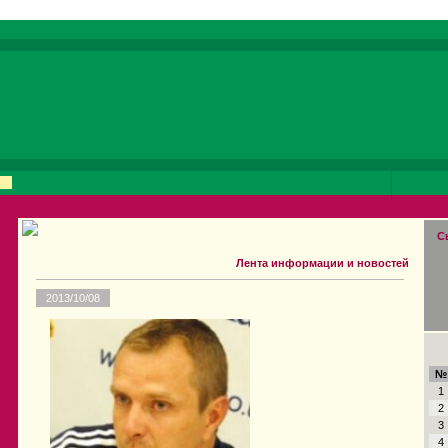
С
Лента информации и новостей
2013/10/08
№
1
2
3
4