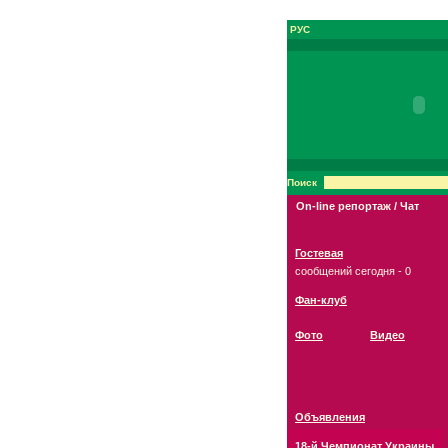
РУС
Поиск
On-line репортаж / Чат
Гостевая
сообщений сегодня - 0
Фан-клуб
Фото
Видео
Объявления
18-й Чемпионат Украины