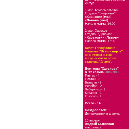
26 тур
1 мая. Комсомольский
Стадион "Энергетик"
«Харьков» (мол)
«Львов» (мол)
Начало матча: 14:00
2 мая. Харьков
Стадион "Динамо"
«Харьков» - «Львов»
Начало матча: 17:00
Билеты продаются в
магазине
"Всё о спорте"
на книжном рынке
и в день матча возле
стадиона "Днамо".
Все голы "Харькова"
в ЧУ сезона
2008/2012
Гунчак - 4
Платон - 3
Батиста - 2
Рибейро - 2
Чеберячко - 1
Кабанов - 1
Козориз - 1
--------------------
Всего - 14
Поздравляем!!!
Дни рождения в апреле.
13 апреля
Андрей Сытников
массажист