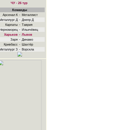
ЧУ - 26 тур
Команды
Арсенал К
-
Металлист
Металлург Д
-
Днепр Д
Карпаты
-
Таврия
Черноморец
-
Ильичёвец
Харьков
-
Львов
Заря
-
Динамо
Кривбасс
-
Шахтёр
Металлург З
-
Ворскла