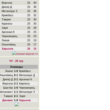
Ворскла
25
40
Днепр Д
25
38
Металлург З
25
38
Кривбасс
25
32
Таврия
25
30
Карпаты
25
30
Заря
25
28
Арсенал К
25
25
Черноморец
25
23
Львов
25
19
Ильичёвец
25
17
Харьков
25
15
полная версия »»
ЧУ - 25 тур
Команды
Львов
1-0
Кривбасс
Ильичёвец
0-1
Металлург Д
Днепр Д
2-1
Арсенал К
Ворскла
2-1
Карпаты
Шахтёр
1-0
Черноморец
Металлист
1-1
Металлург З
Таврия
2-1
Заря
Динамо
1-0
Харьков