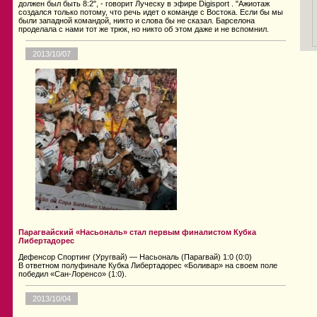
должен был быть 8:2", - говорит Луческу в эфире Digisport . "Ажиотаж
создался только потому, что речь идет о команде с Востока. Если бы мы
были западной командой, никто и слова бы не сказал. Барселона
проделала с нами тот же трюк, но никто об этом даже и не вспомнил.
2013/10/07
Парагвайский «Насьональ» стал первым финалистом Кубка
Либертадорес
Дефенсор Спортинг (Уругвай) — Насьональ (Парагвай) 1:0 (0:0)
В ответном полуфинале Кубка Либертадорес «Боливар» на своем поле
победил «Сан-Лоренсо» (1:0).
2013/10/04