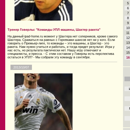
5
6
7
8
9
10
Тренер Говерлы: "Команды УПЛ машины, Шахтер ракета"
11
На данный ipad-home.ru момент у Шахтера нет соперников, кроме самого
12
Шахтера. Сражаться на равных с Горняками шансов нет ни у кого. Если
13
говорить о Премьер-лиге, то команды – это машины, а Шахтер - это
ракета. Нам нужно учиться и работать, и тогда придет результат. Игра у
14
нас есть, но результата пактически нет. Нашу игру отмечают и
15
специалисты, и пресса. - С этим составом у Говерлы есть перспектива
остаться в УПЛ? - Мы собрали эту команду в сентябре.
16
2013/10/07