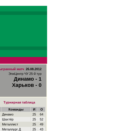
ыгранный матч
26.08.2012
ЭпиЦентр ЧУ 25-й тур
Динамо - 1
Харьков - 0
Турнирная таблица
Команды
И
О
Динамо
25
64
Шахтёр
25
52
Металлист
25
49
Металлург Д
25
43