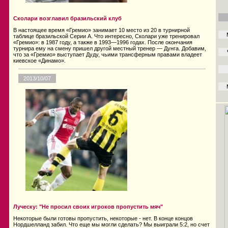
Сколари возглавил бразильский клуб
В настоящее время «Гремио» занимает 10 место из 20 в турнирной
таблице бразильской Серии А. Что интересно, Сколари уже тренировал
«Гремио»: в 1987 году, а также в 1993—1996 годах. После окончания
турнира ему на смену пришел другой местный тренер — Дунга. Добавим,
что за «Гремио» выступает Дуду, чьими трансферным правами владеет
киевское «Динамо».
2013/10/07
Луческу: "Не просил своих игроков пропустить мяч"
Некоторые были готовы пропустить, некоторые - нет. В конце концов
Нордшелланд забил. Что еще мы могли сделать? Мы выиграли 5:2, но счет