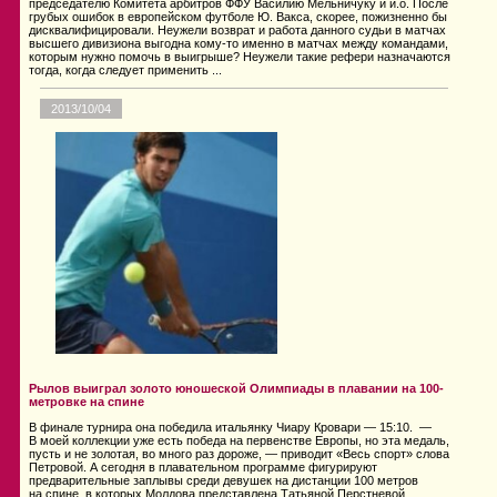
председателю Комитета арбитров ФФУ Василию Мельничуку и и.о. После
грубых ошибок в европейском футболе Ю. Вакса, скорее, пожизненно бы
дисквалифицировали. Неужели возврат и работа данного судьи в матчах
высшего дивизиона выгодна кому-то именно в матчах между командами,
которым нужно помочь в выигрыше? Неужели такие рефери назначаются
тогда, когда следует применить ...
2013/10/04
Рылов выиграл золото юношеской Олимпиады в плавании на 100-
метровке на спине
В финале турнира она победила итальянку Чиару Кровари — 15:10. —
В моей коллекции уже есть победа на первенстве Европы, но эта медаль,
пусть и не золотая, во много раз дороже, — приводит «Весь спорт» слова
Петровой. А сегодня в плавательном программе фигурируют
предварительные заплывы среди девушек на дистанции 100 метров
на спине, в которых Молдова представлена Татьяной Перстневой.