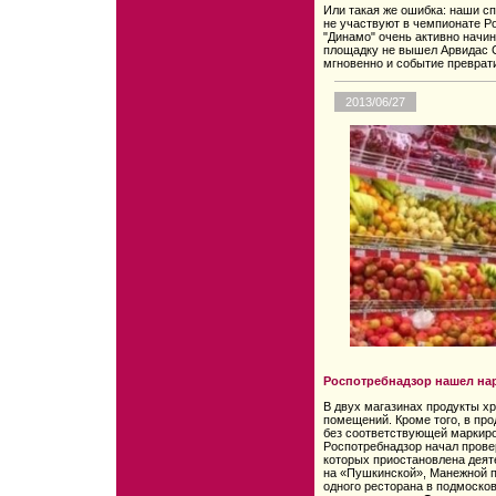
Или такая же ошибка: наши с
не участвуют в чемпионате Ро
"Динамо" очень активно начин
площадку не вышел Арвидас С
мгновенно и событие преврат
2013/06/27
Роспотребнадзор нашел нар
В двух магазинах продукты х
помещений. Кроме того, в про
без соответствующей маркиро
Роспотребнадзор начал провер
которых приостановлена деят
на «Пушкинской», Манежной пл
одного ресторана в подмоско