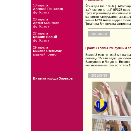
18 апреля
Йошкар-Ола, 1991г.). АPофи
Алексей Панковец
заPчемпионствоP 9P375 евро 
футболист
трех игр команда неизменно п
качестве кандидатов называл
20 апреля
члена МОК Александра Попова
Артем Касьянов
Тягачева Вячеслава Фетисова
футболист
27 апреля
2013/06/28
Максим Белый
футболист
29 апреля
Гранты Главы РМ лучшим с
Михаил Стельмах
главный тренер
Более 3 млн грн из 8-ми напр
помощь 150-ти ведущим олимп
Ванкувере и Лондоне. Вместе 
чествовали его заместитель 
2013/06/28
Визитка города Харьков