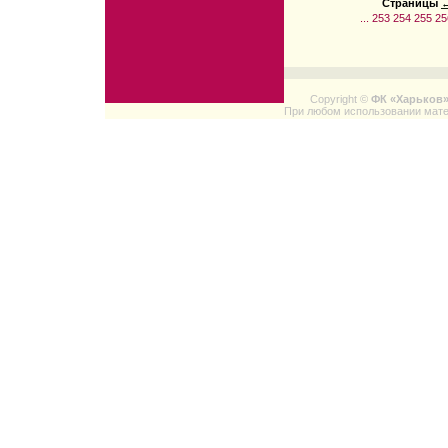
Страницы
←
...
253
254
255
25
Copyright ©
ФК «Харьков
При любом использовании мате