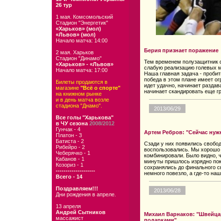
26 тур
1 мая. Комсомольский
Стадион "Энергетик"
«Харьков» (мол)
«Львов» (мол)
Начало матча: 14:00
Берия признает поражение
2 мая. Харьков
Стадион "Динамо"
Тем временем полузащитник 
«Харьков» - «Львов»
слабую реализацию голевых 
Начало матча: 17:00
Наша главная задача - проби
победа в этом плане имеет ог
Билеты продаются в
идет удачно, начинает раздав
магазине
"Всё о спорте"
начинает скандировать еще гр
на книжном рынке
и в день матча возле
стадиона "Днамо".
2013/06/29
Все голы "Харькова"
в ЧУ сезона
2008/2012
Гунчак - 4
Артем Ребров: "Сейчас нуж
Платон - 3
Батиста - 2
Сзади у них появились свобо
Рибейро - 2
воспользовались. Мы хорошо
Чеберячко - 1
комбинировали. Было видно, 
Кабанов - 1
минуты пришлось изрядно пок
Козориз - 1
сохранялись до финального св
--------------------
немного повезло, а где-то на
Всего - 14
Поздравляем!!!
2013/06/28
Дни рождения в апреле.
13 апреля
Андрей Сытников
Михаил Варнаков: "Швейц
массажист
подарками"