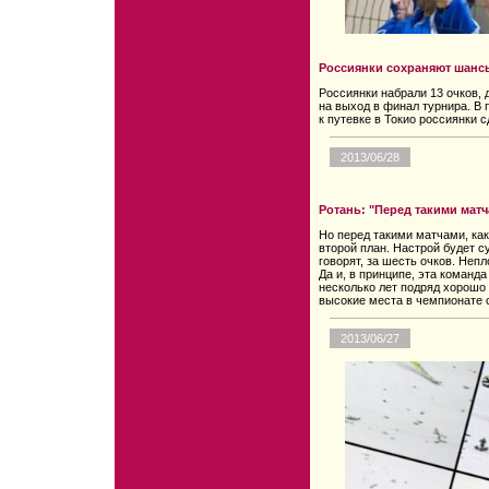
Россиянки сохраняют шансы
Россиянки набрали 13 очков,
на выход в финал турнира. В 
к путевке в Токио россиянки 
2013/06/28
Ротань: "Перед такими матч
Но перед такими матчами, как
второй план. Настрой будет с
говорят, за шесть очков. Неп
Да и, в принципе, эта команд
несколько лет подряд хорошо 
высокие места в чемпионате 
2013/06/27