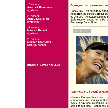
18 апреля
Скандал со «странными» м
Алексей Панковец
футболист
Напомним, что поначалу предп
Хорватии, но организаторы ска
20 апреля
объявили, что судьи были из 
Артем Касьянов
Байрамович, ассистенты Ратк
футболист
был венгр Янош Чшак.
27 апреля
Максим Белый
2014/01/26
футболист
29 апреля
Михаил Стельмах
главный тренер
Визитка города Харьков
Теннис: День российских п
Михаил Южный (5) в матче вт
сопротивление француза Жюлье
лишь на тай-брейке решающег
сеяным турнира – Марселем Гра