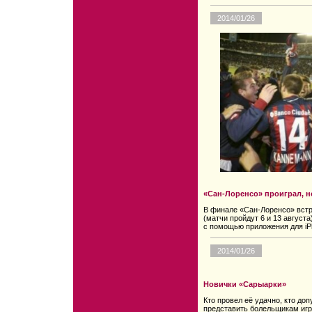
2014/01/26
«Сан-Лоренсо» проиграл, 
В финале «Сан-Лоренсо» вст
(матчи пройдут 6 и 13 августа
с помощью приложения для iP
2014/01/26
Новички «Сарыарки»
Кто провел её удачно, кто до
представить болельщикам игр