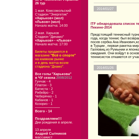
26 тур
2014/01/27
1 мая. Комсомольский
Стадион "Энергетик"
«Харьков» (мол)
«Львов» (мол)
ITF обнародовала список т
Начало матча: 14:00
Пекине-2014
2 мая. Харьков
Предстоящий теннисный турни
Стадион "Динамо"
года, когда теннис был возвр
«Харьков» - «Львов»
посев сербка Ана Иванович,к
Начало матча: 17:00
в Турции , первая ракетка ми
Галловиц из Румынии и японк
Билеты продаются в
ожидания. Они войдут в основ
магазине
"Всё о спорте"
теннисисток откажется от учас
на книжном рынке
и в день матча возле
стадиона "Днамо".
2014/01/26
Все голы "Харькова"
в ЧУ сезона
2008/2012
Гунчак - 4
Платон - 3
Батиста - 2
Рибейро - 2
Чеберячко - 1
Кабанов - 1
Козориз - 1
--------------------
Всего - 14
Поздравляем!!!
Дни рождения в апреле.
13 апреля
Андрей Сытников
массажист