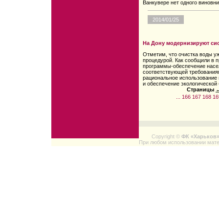
Ванкувере нет одного виновни
2014/01/25
На Дону модернизируют си
Отметим, что очистка воды у
процедурой. Как сообщили в п
программы-обеспечение насел
соответствующей требованиям
рациональное использование
и обеспечение экологической 
Страницы
←
...
166
167
168
16
Copyright ©
ФК «Харьков
При любом использовании мате