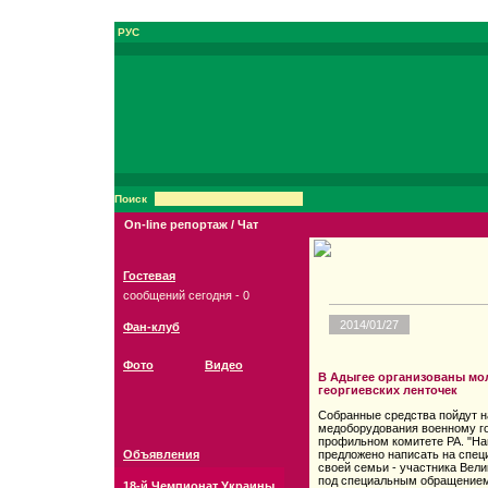
РУС
Поиск
On-line репортаж / Чат
Гостевая
сообщений сегодня - 0
2014/01/27
Фан-клуб
Фото
Видео
В Адыгее организованы мо
георгиевских ленточек
Собранные средства пойдут н
медоборудования военному го
профильном комитете РА. "На
Объявления
предложено написать на спец
своей семьи - участника Вел
под специальным обращением
18-й Чемпионат Украины