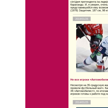
сегодня претендента на лидер
Караганды. И, я уверен, очен
представившейся ему возможн
(1978) Защитник. 187 см, 98 к
2014/01/26
Не все игроки «Автомобил
Несмотря на 35-градусную жар
провели футбольный матч. Ка
ХК «Автомобилист», по итога
игроков готовы к работе под н
2014/01/25