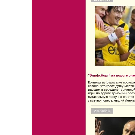
"Эльфсборг" на пороге сча
Команда из Буроса не проигра
сезоне, что греет душу мест
идущим в середине турнирной
игры по дороге домой мы заез
питательную пищу, но на этот 
заметно повеселевший Ленна
2013/04/04