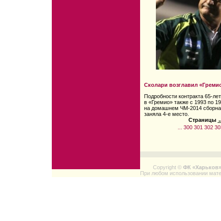
Сколари возглавил «Греми
Подробности контракта 65-лет
в «Гремио» также с 1993 по 1
на домашнем ЧМ-2014 сборна
заняла 4-е место.
Страницы
←
...
300
301
302
30
Copyright ©
ФК «Харьков
При любом использовании мате