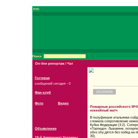
РУС
Поиск
On-line репортаж / Чат
Гостевая
сообщений сегодня - 0
2013/04/06
Фан-клуб
Фото
Видео
Пожарные российского МЧС
хоккейный матч
В полуфинале итальянки сойд
сломила сопротивление неме
Кубка Федерации (3:2). Сопе
Объявления
«Торпедо». Львовяне, потерпе
обхо shy;дятся без побед на n
30).
18-й Чемпионат Украины