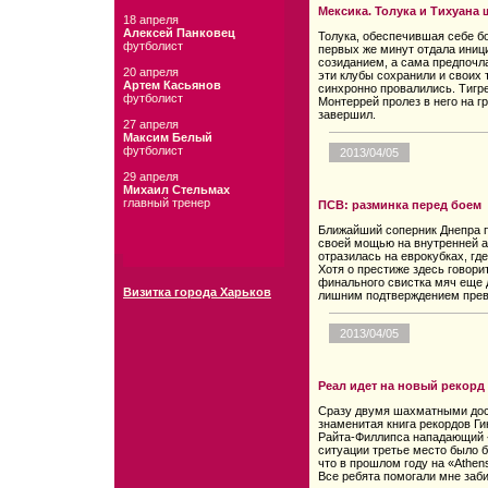
Мексика. Толука и Тихуана
18 апреля
Алексей Панковец
Толука, обеспечившая себе б
футболист
первых же минут отдала иниц
созиданием, а сама предпочла
20 апреля
эти клубы сохранили и своих 
Артем Касьянов
синхронно провалились. Тигр
футболист
Монтеррей пролез в него на г
завершил.
27 апреля
Максим Белый
футболист
2013/04/05
29 апреля
Михаил Стельмах
главный тренер
ПСВ: разминка перед боем
Ближайший соперник Днепра п
своей мощью на внутренней ар
отразилась на еврокубках, гд
Хотя о престиже здесь говори
финального свистка мяч еще 
Визитка города Харьков
лишним подтверждением прев
2013/04/05
Реал идет на новый рекорд
Сразу двумя шахматными дос
знаменитая книга рекордов Ги
Райта-Филлипса нападающий 
ситуации третье место было 
что в прошлом году на «Athen
Все ребята помогали мне забит