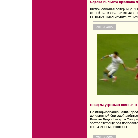
Серена Уильямс признана 
Шелби сложная соперница. У н
их нейтрализовать и играла в
вы встретимся снова», — при
2013/04/05
Говерла угрожает сняться с
Но игнорирование наших пред
допущенной бригадой арбитро
Волынь Луцк - Говерла Ужгоро
заставляет еще раз попробова
поставленные вопросы.
2013/04/05