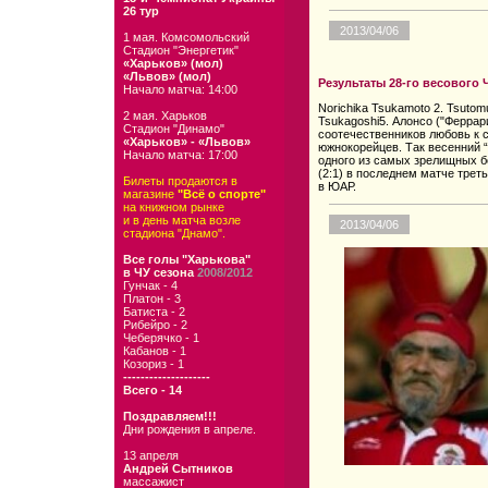
26 тур
2013/04/06
1 мая. Комсомольский
Стадион "Энергетик"
«Харьков» (мол)
«Львов» (мол)
Результаты 28-го весового
Начало матча: 14:00
Norichika Tsukamoto 2. Tsutom
2 мая. Харьков
Tsukagoshi5. Алонсо ("Феррари
Стадион "Динамо"
соотечественников любовь к 
«Харьков» - «Львов»
южнокорейцев. Так весенний 
Начало матча: 17:00
одного из самых зрелищных б
(2:1) в последнем матче трет
Билеты продаются в
в ЮАР.
магазине
"Всё о спорте"
на книжном рынке
и в день матча возле
2013/04/06
стадиона "Днамо".
Все голы "Харькова"
в ЧУ сезона
2008/2012
Гунчак - 4
Платон - 3
Батиста - 2
Рибейро - 2
Чеберячко - 1
Кабанов - 1
Козориз - 1
--------------------
Всего - 14
Поздравляем!!!
Дни рождения в апреле.
13 апреля
Андрей Сытников
массажист