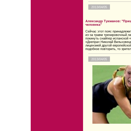
2013/04/05
Александр Тукманов: "При
человека"
Сейчас этот пояс принадлежи
из-за травм тренировочный 
покинуть снайпер испанской 
«Днепра» Николай Вильховецк
лицензией другой европейской
подобное повторить, то зрител
2013/04/05