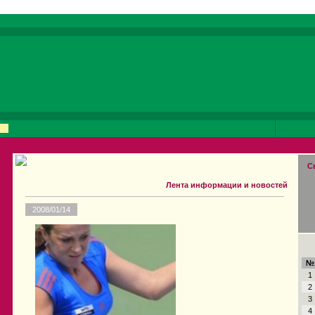
С
Лента информации и новостей
2008/01/14
№
1
2
3
4