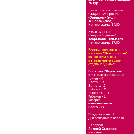
26 тур
1 мая. Комсомольский
Стадион "Энергетик"
«Харьков» (мол)
«Львов» (мол)
Начало матча: 14:00
2 мая. Харьков
Стадион "Динамо"
«Харьков» - «Львов»
Начало матча: 17:00
Билеты продаются в
магазине
"Всё о спорте"
на книжном рынке
и в день матча возле
стадиона "Днамо".
Все голы "Харькова"
в ЧУ сезона
2008/2012
Гунчак - 4
Платон - 3
Батиста - 2
Рибейро - 2
Чеберячко - 1
Кабанов - 1
Козориз - 1
--------------------
Всего - 14
Поздравляем!!!
Дни рождения в апреле.
13 апреля
Андрей Сытников
массажист