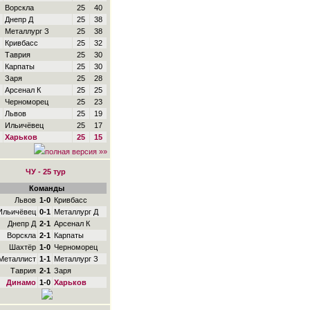
Ворскла
25
40
Днепр Д
25
38
Металлург З
25
38
Кривбасс
25
32
Таврия
25
30
Карпаты
25
30
Заря
25
28
Арсенал К
25
25
Черноморец
25
23
Львов
25
19
Ильичёвец
25
17
Харьков
25
15
полная версия »»
ЧУ - 25 тур
Команды
Львов
1-0
Кривбасс
Ильичёвец
0-1
Металлург Д
Днепр Д
2-1
Арсенал К
Ворскла
2-1
Карпаты
Шахтёр
1-0
Черноморец
Металлист
1-1
Металлург З
Таврия
2-1
Заря
Динамо
1-0
Харьков