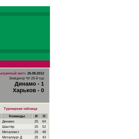
ыгранный матч
26.08.2012
ЭпиЦентр ЧУ 25-й тур
Динамо - 1
Харьков - 0
Турнирная таблица
Команды
И
О
Динамо
25
64
Шахтёр
25
52
Металлист
25
49
Металлург Д
25
43