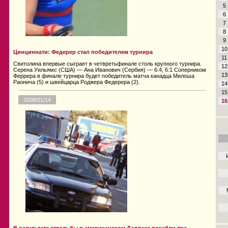
5
6
7
8
9
10
Цинциннати: Федерер стал победителем турнира
11
Свитолина впервые сыграет в четвретьфинале столь крупного турнира.
12
Серена Уильямс (США) — Ана Иванович (Сербия) — 6:4, 6:1 Соперником
13
Феррера в финале турнира будет победитель матча канадца Милоша
Раонича (5) и швейцарца Роджера Федерера (2).
14
15
2008/01/14
16