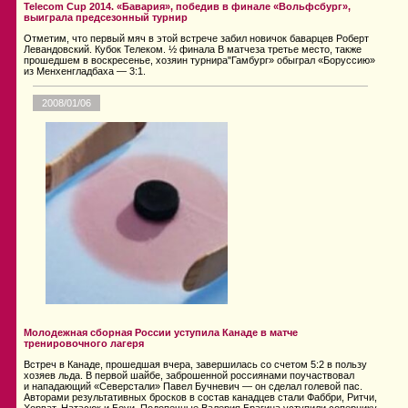
Telecom Cup 2014. «Бавария», победив в финале «Вольфсбург»,
выиграла предсезонный турнир
Отметим, что первый мяч в этой встрече забил новичок баварцев Роберт
Левандовский. Кубок Телеком. ½ финала В матчеза третье место, также
прошедшем в воскресенье, хозяин турнира"Гамбург» обыграл «Боруссию»
из Менхенгладбаха — 3:1.
2008/01/06
Молодежная сборная России уступила Канаде в матче
тренировочного лагеря
Встреч в Канаде, прошедшая вчера, завершилась со счетом 5:2 в пользу
хозяев льда. В первой шайбе, заброшенной россиянами поучаствовал
и нападающий «Северстали» Павел Бучневич — он сделал голевой пас.
Авторами результативных бросков в состав канадцев стали Фаббри, Ритчи,