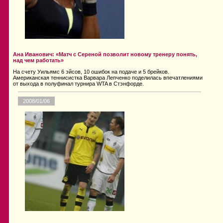
Ана Иванович: «Матч с Сереной позволит новому тренеру понять,
над чем работать»
На счету Уильямс 6 эйсов, 10 ошибок на подаче и 5 брейков.
Американская теннисистка Варвара Лепченко поделилась впечатлениями
от выхода в полуфинал турнира WTA в Стэнфорде.
2008/01/06