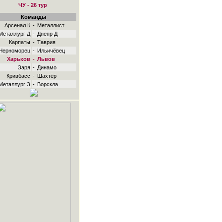
ЧУ - 26 тур
Команды
Арсенал К
-
Металлист
Металлург Д
-
Днепр Д
Карпаты
-
Таврия
Черноморец
-
Ильичёвец
Харьков
-
Львов
Заря
-
Динамо
Кривбасс
-
Шахтёр
Металлург З
-
Ворскла