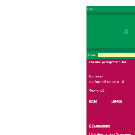
РУС
Поиск
On-line репортаж / Чат
Гостевая
сообщений сегодня - 0
Фан-клуб
Фото
Видео
Объявления
18-й Чемпионат Украины