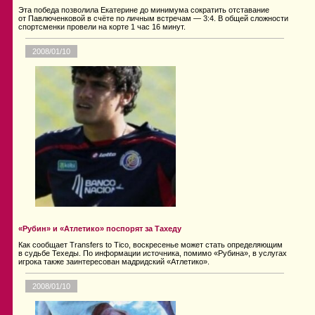
Эта победа позволила Екатерине до минимума сократить отставание
от Павлюченковой в счёте по личным встречам — 3:4. В общей сложности
спортсменки провели на корте 1 час 16 минут.
2008/01/10
«Рубин» и «Атлетико» поспорят за Тахеду
Как сообщает Transfers to Tico, воскресенье может стать определяющим
в судьбе Техеды. По информации источника, помимо «Рубина», в услугах
игрока также заинтересован мадридский «Атлетико».
2008/01/10