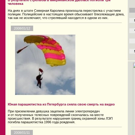
В результате стрельбы в американском Далласе погибли три
человека
На днях в штате Северная Каролина произошла перестрелка с участием
полиции. Полицейские в настоящее время обыскивают близлежащие дома,
так как не исключают, что стрелявший находится в одном из них.
2008/01/12
Юная парашютистка из Петербурга сняла свою смерть на видео
При приземлении девушка зацепила линии электропередач
и от полученных телесных повреждений скончалась на месте
происшествия. В результате нарушения границ охранной зоны ЛЭП
погибла парашютистка 1996 года рождения.
2008/01/11