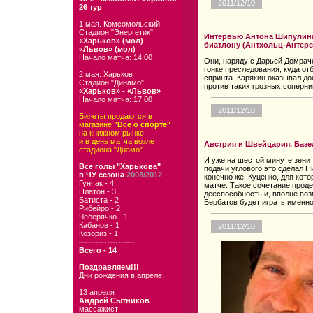
2011/12/10
26 тур
1 мая. Комсомольский
Стадион "Энергетик"
Интервью Антона Шипулина 
«Харьков» (мол)
биатлону (Антхольц-Антерс
«Львов» (мол)
Начало матча: 14:00
Они, наряду с Дарьей Домраче
гонке преследования, куда о
2 мая. Харьков
спринта. Карякин оказывал до
Стадион "Динамо"
против таких грозных соперни
«Харьков» - «Львов»
Начало матча: 17:00
2011/12/10
Билеты продаются в
магазине
"Всё о спорте"
на книжном рынке
и в день матча возле
Австрия и Швейцария. Базе
стадиона "Днамо".
И уже на шестой минуте зени
Все голы "Харькова"
подачи углового это сделал Н
в ЧУ сезона
2008/2012
конечно же, Куценко, для кото
Гунчак - 4
матче. Такое сочетание прод
Платон - 3
дееспособность и, вполне во
Батиста - 2
Бербатов будет играть именно
Рибейро - 2
Чеберячко - 1
Кабанов - 1
2011/12/10
Козориз - 1
--------------------
Всего - 14
Поздравляем!!!
Дни рождения в апреле.
13 апреля
Андрей Сытников
массажист