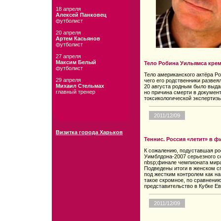
18 апреля
Алексей Панковец
футболист
20 апреля
Артем Касьянов
футболист
27 апреля
Максим Белый
Тело Робина Уильямса крем
футболист
Тело американского актёра Р
29 апреля
чего его родственники развея
Михаил Стельмах
20 августа родным было выда
главный тренер
но причина смерти в документ
токсикологической экспертизы
2011/12/09
Визитка города Харьков
Теннис. Россия «летит» в 
К сожалению, подуставшая ро
Уимблдона-2007 серьезного с
nbsp;финале чемпионата мира 
Подведены итоги в женском с
под жестким контролем как на
такое скромное, по сравнени
представительство в Кубке Е
2011/12/09