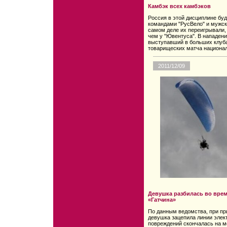
Камбэк всех камбэков
Россия в этой дисциплине бу
командами "РусВело" и мужск
самом деле их переигрывали,
чем у "Ювентуса". В нападени
выступавший в больших клубах
товарищеских матча национа
2011/12/09
Девушка разбилась во вре
«Гатчина»
По данным ведомства, при пр
девушка зацепила линии элек
повреждений скончалась на м