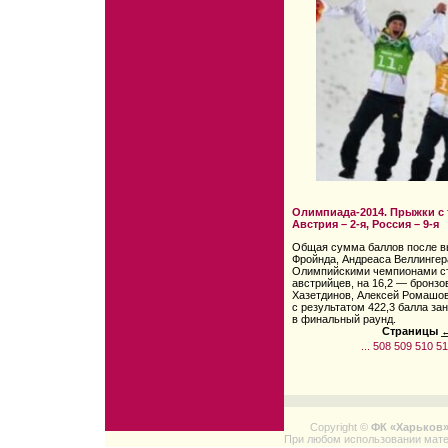
Олимпиада-2014. Прыжки с 
Австрия – 2-я, Россия – 9-я
Общая сумма баллов после в
Фройнда, Андреаса Веллингер
Олимпийскими чемпионами ста
австрийцев, на 16,2 — бронз
Хазетдинов, Алексей Ромашов
с результатом 422,3 балла за
в финальный раунд.
Страницы
←
...
508
509
510
51
Copyright ©
ФК «Харьков
При любом использовании мате