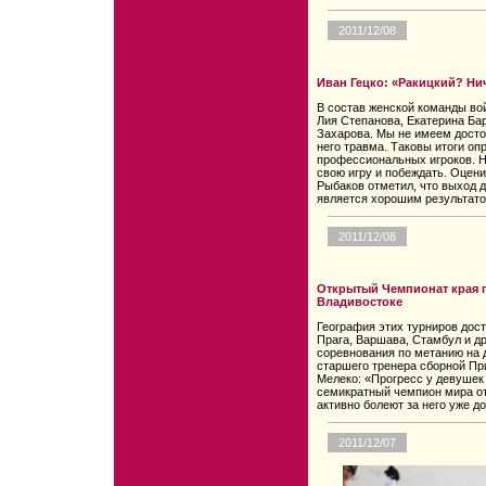
2011/12/08
Иван Гецко: «Ракицкий? Нич
В состав женской команды во
Лия Степанова, Екатерина Бар
Захарова. Мы не имеем досто
него травма. Таковы итоги оп
профессиональных игроков. Н
свою игру и побеждать. Оцен
Рыбаков отметил, что выход д
является хорошим результато
2011/12/08
Открытый Чемпионат края 
Владивостоке
География этих турниров дост
Прага, Варшава, Стамбул и д
соревнования по метанию на д
старшего тренера сборной П
Мелеко: «Прогресс у девушек 
семикратный чемпион мира от
активно болеют за него уже д
2011/12/07