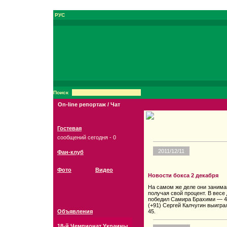
РУС
Поиск
On-line репортаж / Чат
Гостевая
сообщений сегодня - 0
2011/12/11
Фан-клуб
Фото
Видео
Новости бокса 2 декабря
На самом же деле они заним
получая свой процент. В весе
победил Самира Брахими — 49-
(+91) Сергей Калчугин выигра
Объявления
45.
18-й Чемпионат Украины