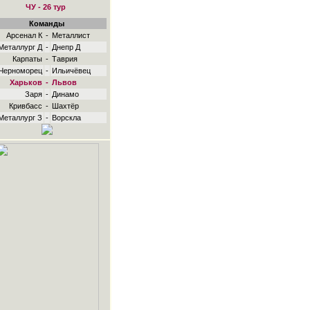
ЧУ - 26 тур
Команды
Арсенал К
-
Металлист
Металлург Д
-
Днепр Д
Карпаты
-
Таврия
Черноморец
-
Ильичёвец
Харьков
-
Львов
Заря
-
Динамо
Кривбасс
-
Шахтёр
Металлург З
-
Ворскла