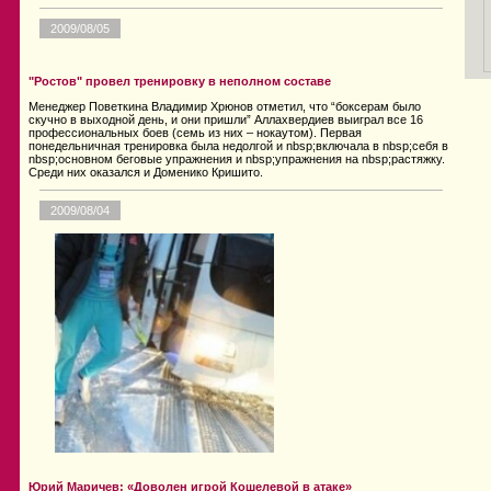
2009/08/05
"Ростов" провел тренировку в неполном составе
Менеджер Поветкина Владимир Хрюнов отметил, что “боксерам было
скучно в выходной день, и они пришли” Аллахвердиев выиграл все 16
профессиональных боев (семь из них – нокаутом). Первая
понедельничная тренировка была недолгой и nbsp;включала в nbsp;себя в
nbsp;основном беговые упражнения и nbsp;упражнения на nbsp;растяжку.
Среди них оказался и Доменико Кришито.
2009/08/04
Юрий Маричев: «Доволен игрой Кошелевой в атаке»