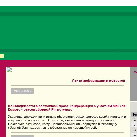
С
Лента информации и новостей
2009/08/06
Во Владивостоке состоялась пресс-конференция с участием Майкла
Комото - сенсея сборной РФ по кендо
№
Украинцы держали нити игры в nbsp;своих руках, хорошо комбинировали и
1
nbsp;опасно атаковали. - Слышали, что на матче ожидается аншлаг.
Несколько лет назад, когда Лобановский вновь вернулся в Украину, у
2
сборной был подъем, мы любовались ее хорошей игрой.
3
4