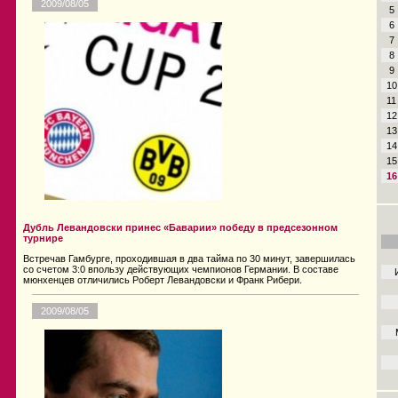
2009/08/05
5
6
7
8
9
10
11
12
13
14
15
16
Дубль Левандовски принес «Баварии» победу в предсезонном
турнире
Встречав Гамбурге, проходившая в два тайма по 30 минут, завершилась
со счетом 3:0 впользу действующих чемпионов Германии. В составе
мюнхенцев отличились Роберт Левандовски и Франк Рибери.
2009/08/05