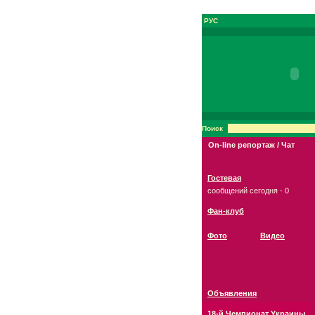
РУС
Поиск
On-line репортаж / Чат
Гостевая
сообщений сегодня - 0
Фан-клуб
Фото
Видео
Объявления
18-й Чемпионат Украины