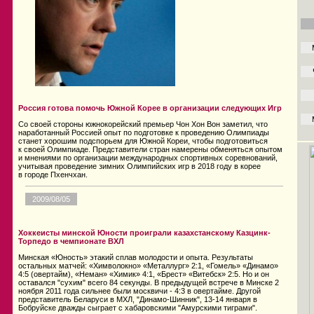
Россия готова помочь Южной Корее в организации следующих Игр
Со своей стороны южнокорейский премьер Чон Хон Вон заметил, что
наработанный Россией опыт по подготовке к проведению Олимпиады
станет хорошим подспорьем для Южной Кореи, чтобы подготовиться
к своей Олимпиаде. Представители стран намерены обменяться опытом
и мнениями по организации международных спортивных соревнований,
учитывая проведение зимних Олимпийских игр в 2018 году в корее
в городе Пхенчхан.
2009/08/05
Хоккеисты минской Юности проиграли казахстанскому Казцинк-
Торпедо в чемпионате ВХЛ
Минская «Юность» этакий сплав молодости и опыта. Результаты
остальных матчей: «Химволокно» «Металлург» 2:1, «Гомель» «Динамо»
4:5 (овертайм), «Неман» «Химик» 4:1, «Брест» «Витебск» 2:5. Но и он
оставался "сухим" всего 84 секунды. В предыдущей встрече в Минске 2
ноября 2011 года сильнее были москвичи - 4:3 в овертайме. Другой
представитель Беларуси в МХЛ, "Динамо-Шинник", 13-14 января в
Бобруйске дважды сыграет с хабаровскими "Амурскими тиграми".