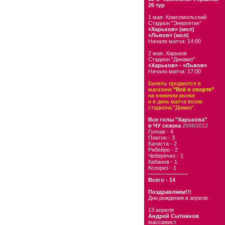
26 тур
1 мая. Комсомольский
Стадион "Энергетик"
«Харьков» (мол)
«Львов» (мол)
Начало матча: 14:00
2 мая. Харьков
Стадион "Динамо"
«Харьков» - «Львов»
Начало матча: 17:00
Билеты продаются в
магазине
"Всё о спорте"
на книжном рынке
и в день матча возле
стадиона "Днамо".
Все голы "Харькова"
в ЧУ сезона
2008/2012
Гунчак - 4
Платон - 3
Батиста - 2
Рибейро - 2
Чеберячко - 1
Кабанов - 1
Козориз - 1
--------------------
Всего - 14
Поздравляем!!!
Дни рождения в апреле.
13 апреля
Андрей Сытников
массажист