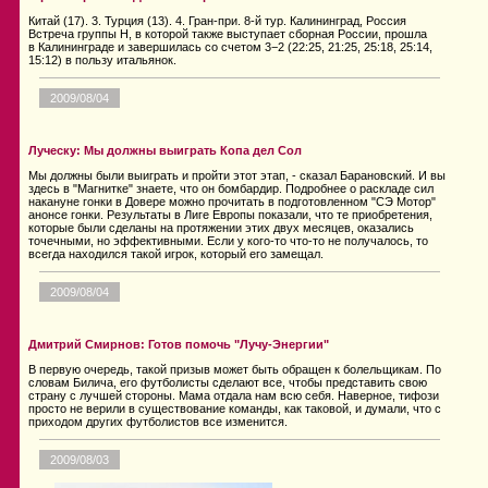
Китай (17). 3. Турция (13). 4. Гран-при. 8-й тур. Калининград, Россия
Встреча группы H, в которой также выступает сборная России, прошла
в Калининграде и завершилась со счетом 3−2 (22:25, 21:25, 25:18, 25:14,
15:12) в пользу итальянок.
2009/08/04
Луческу: Мы должны выиграть Копа дел Сол
Мы должны были выиграть и пройти этот этап, - сказал Барановский. И вы
здесь в "Магнитке" знаете, что он бомбардир. Подробнее о раскладе сил
накануне гонки в Довере можно прочитать в подготовленном "СЭ Мотор"
анонсе гонки. Результаты в Лиге Европы показали, что те приобретения,
которые были сделаны на протяжении этих двух месяцев, оказались
точечными, но эффективными. Если у кого-то что-то не получалось, то
всегда находился такой игрок, который его замещал.
2009/08/04
Дмитрий Смирнов: Готов помочь "Лучу-Энергии"
В первую очередь, такой призыв может быть обращен к болельщикам. По
словам Билича, его футболисты сделают все, чтобы представить свою
страну с лучшей стороны. Мама отдала нам всю себя. Наверное, тифози
просто не верили в существование команды, как таковой, и думали, что с
приходом других футболистов все изменится.
2009/08/03