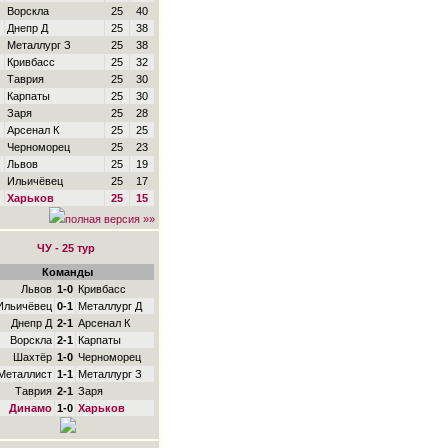
Ворскла
25
40
Днепр Д
25
38
Металлург З
25
38
Кривбасс
25
32
Таврия
25
30
Карпаты
25
30
Заря
25
28
Арсенал К
25
25
Черноморец
25
23
Львов
25
19
Ильичёвец
25
17
Харьков
25
15
полная версия »»
ЧУ - 25 тур
Команды
Львов
1-0
Кривбасс
Ильичёвец
0-1
Металлург Д
Днепр Д
2-1
Арсенал К
Ворскла
2-1
Карпаты
Шахтёр
1-0
Черноморец
Металлист
1-1
Металлург З
Таврия
2-1
Заря
Динамо
1-0
Харьков