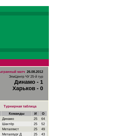
ыгранный матч
26.08.2012
ЭпиЦентр ЧУ 25-й тур
Динамо - 1
Харьков - 0
Турнирная таблица
Команды
И
О
Динамо
25
64
Шахтёр
25
52
Металлист
25
49
Металлург Д
25
43