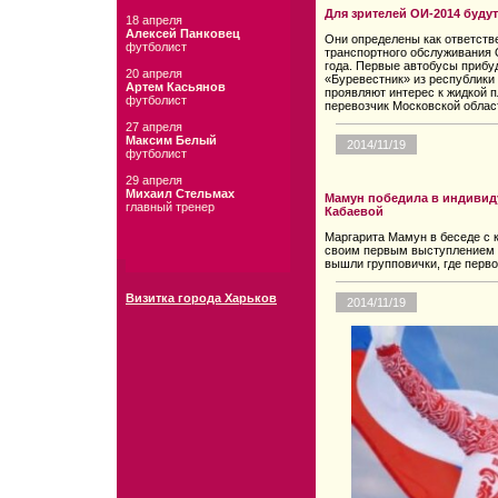
Для зрителей ОИ-2014 буд
18 апреля
Алексей Панковец
Они определены как ответств
футболист
транспортного обслуживания 
года. Первые автобусы прибуд
20 апреля
«Буревестник» из республики
Артем Касьянов
проявляют интерес к жидкой п
футболист
перевозчик Московской облас
27 апреля
Максим Белый
2014/11/19
футболист
29 апреля
Михаил Стельмах
Мамун победила в индивид
главный тренер
Кабаевой
Маргарита Мамун в беседе с
своим первым выступлением в
вышли групповички, где перво
Визитка города Харьков
2014/11/19