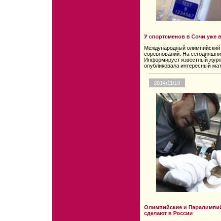
У спортсменов в Сочи уже в
Международный олимпийский к
соревнований. На сегодняшний
Информирует известный журн
опубликовала интересный мате
2014/11/19
Олимпийские и Паралимпийс
сделают в России