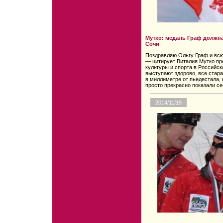
Мутко: медаль Граф должн
Сочи
Поздравляю Ольгу Граф и всю
— цитирует Виталия Мутко пр
культуры и спорта в Российс
выступают здорово, все стар
в миллиметре от пьедестала,
просто прекрасно показали с
2014/11/19