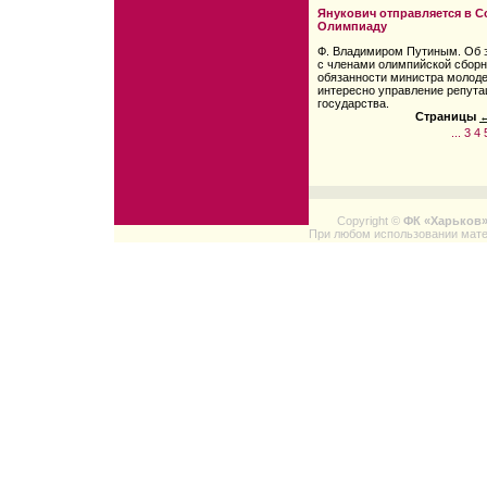
Янукович отправляется в Со
Олимпиаду
Ф. Владимиром Путиным. Об 
с членами олимпийской сбор
обязанности министра молоде
интересно управление репута
государства.
Страницы
←
...
3
4
Copyright ©
ФК «Харьков
При любом использовании мате