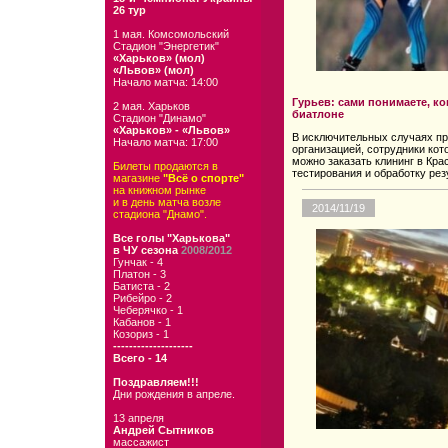
26 тур
1 мая. Комсомольский
Стадион "Энергетик"
«Харьков» (мол)
«Львов» (мол)
Начало матча: 14:00
Гурьев: сами понимаете, к
2 мая. Харьков
биатлоне
Стадион "Динамо"
«Харьков» - «Львов»
В исключительных случаях пр
Начало матча: 17:00
организацией, сотрудники кот
можно заказать клининг в Кра
Билеты продаются в
тестирования и обработку рез
магазине
"Всё о спорте"
на книжном рынке
и в день матча возле
2014/11/19
стадиона "Днамо".
Все голы "Харькова"
в ЧУ сезона
2008/2012
Гунчак - 4
Платон - 3
Батиста - 2
Рибейро - 2
Чеберячко - 1
Кабанов - 1
Козориз - 1
--------------------
Всего - 14
Поздравляем!!!
Дни рождения в апреле.
13 апреля
Андрей Сытников
массажист