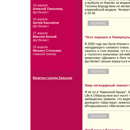
и выбыла из борьбы за медали
18 апреля
Татьяна Бородулина не желае
Алексей Панковец
олимпийской медали. Четвер
футболист
в 20.45.
20 апреля
Артем Касьянов
2012/04/11
футболист
27 апреля
Максим Белый
"Нгог перешел в Ливерпуль 
футболист
В 2006 году мы были близки к 
29 апреля
нападающего силового плана.
Михаил Стельмах
хватить и этих игроков, тут и
главный тренер
у «золотого мальчика» англий
киевскому «Динамо» в Лиге че
футболист решил вернуться н
2012/04/11
Визитка города Харьков
Умер легендарный гимнаст
Я её ел в "Каменной башке", 
Life в Оберхаузене все носят
амбициозно заявили, что вид
донецкого «Шахтера», киевск
иPхарьковского «Металлиста»
2012/04/10