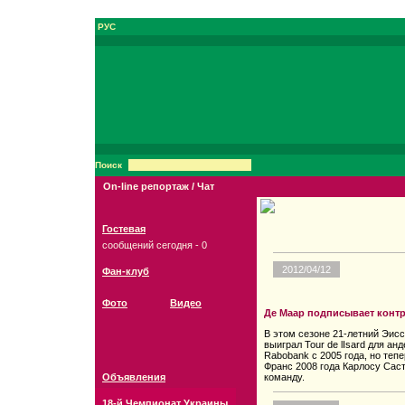
РУС
Поиск
On-line репортаж / Чат
Гостевая
сообщений сегодня - 0
2012/04/12
Фан-клуб
Фото
Видео
Де Маар подписывает контра
В этом сезоне 21-летний Эис
выиграл Tour de lIsard для ан
Rabobank с 2005 года, но теп
Франс 2008 года Карлосу Саст
Объявления
команду.
18-й Чемпионат Украины