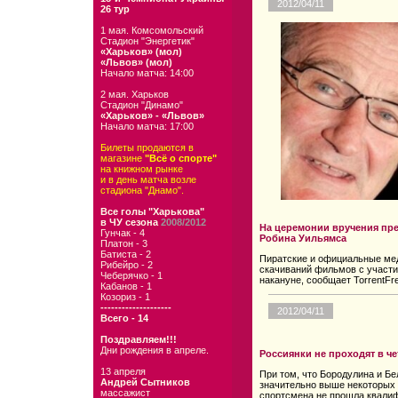
2012/04/11
26 тур
1 мая. Комсомольский
Стадион "Энергетик"
«Харьков» (мол)
«Львов» (мол)
Начало матча: 14:00
2 мая. Харьков
Стадион "Динамо"
«Харьков» - «Львов»
Начало матча: 17:00
Билеты продаются в
магазине
"Всё о спорте"
на книжном рынке
и в день матча возле
стадиона "Днамо".
Все голы "Харькова"
в ЧУ сезона
2008/2012
На церемонии вручения пре
Гунчак - 4
Робина Уильямса
Платон - 3
Батиста - 2
Пиратские и официальные ме
Рибейро - 2
скачиваний фильмов с участи
Чеберячко - 1
накануне, сообщает TorrentFr
Кабанов - 1
Козориз - 1
--------------------
2012/04/11
Всего - 14
Поздравляем!!!
Дни рождения в апреле.
Россиянки не проходят в че
13 апреля
При том, что Бородулина и Бе
Андрей Сытников
значительно выше некоторых
массажист
спортсмена не прошла квалиф