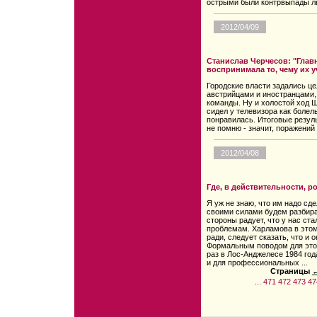
острыми были контрвыпады л
2012/04/09
Станислав Черчесов: "Гла
воспринимала то, чему их у
Городские власти задались ц
австрийцами и иностранцами,
команды. Ну и холостой ход Ш
сидел у телевизора как болел
понравилась. Итоговые резу
не помню - значит, поражений
2012/04/08
Где, в действительности, 
Я уж не знаю, что им надо сде
своими силами будем разбира
стороны радует, что у нас ст
проблемам. Харламова в этом
ради, следует сказать, что и 
Формальным поводом для этог
раз в Лос-Анджелесе 1984 год
и для профессиональных ...
Страницы
←
...
471
472
473
47