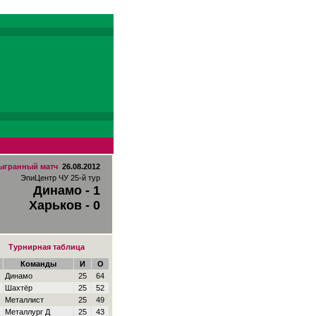
ыгранный матч
26.08.2012
ЭпиЦентр ЧУ 25-й тур
Динамо - 1
Харьков - 0
Турнирная таблица
Команды
И
О
Динамо
25
64
Шахтёр
25
52
Металлист
25
49
Металлург Д
25
43