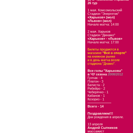
26 тур
1 мая. Комсомольский
Стадион "Энергетик"
«Харьков» (мол)
«Львов» (мол)
Начало матча: 14:00
2 мая. Харьков
Стадион "Динамо"
«Харьков» - «Львов»
Начало матча: 17:00
Билеты продаются в
магазине
"Всё о спорте"
на книжном рынке
и в день матча возле
стадиона "Днамо".
Все голы "Харькова"
в ЧУ сезона
2008/2012
Гунчак - 4
Платон - 3
Батиста - 2
Рибейро - 2
Чеберячко - 1
Кабанов - 1
Козориз - 1
--------------------
Всего - 14
Поздравляем!!!
Дни рождения в апреле.
13 апреля
Андрей Сытников
массажист