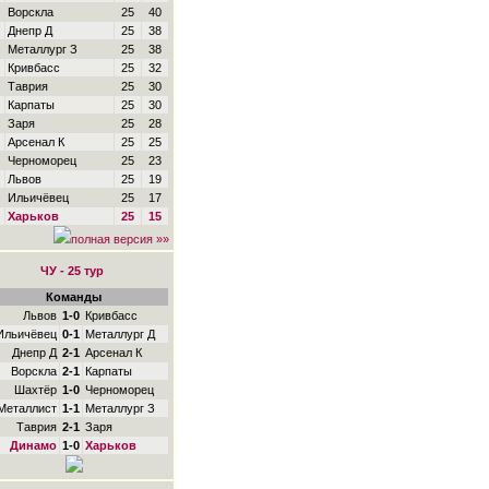
Ворскла
25
40
Днепр Д
25
38
Металлург З
25
38
Кривбасс
25
32
Таврия
25
30
Карпаты
25
30
Заря
25
28
Арсенал К
25
25
Черноморец
25
23
Львов
25
19
Ильичёвец
25
17
Харьков
25
15
полная версия »»
ЧУ - 25 тур
Команды
Львов
1-0
Кривбасс
Ильичёвец
0-1
Металлург Д
Днепр Д
2-1
Арсенал К
Ворскла
2-1
Карпаты
Шахтёр
1-0
Черноморец
Металлист
1-1
Металлург З
Таврия
2-1
Заря
Динамо
1-0
Харьков