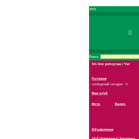
РУС
Поиск
On-line репортаж / Чат
Гостевая
сообщений сегодня - 0
Фан-клуб
Фото
Видео
Объявления
18-й Чемпионат Украины