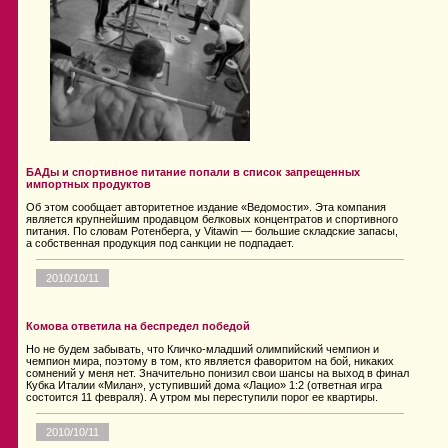
БАДы и спортивное питание попали в список запрещенных
импортных продуктов
Об этом сообщает авторитетное издание «Ведомости». Эта компания
является крупнейшим продавцом белковых концентратов и спортивного
питания. По словам Ротенберга, у Vitawin — большие складские запасы,
а собственная продукция под санкции не подпадает.
2010/10/11
Комова ответила на беспредел победой
Но не будем забывать, что Кличко-младший олимпийский чемпион и
чемпион мира, поэтому в том, кто является фаворитом на бой, никаких
сомнений у меня нет. Значительно понизил свои шансы на выход в финал
Кубка Италии «Милан», уступивший дома «Лацио» 1:2 (ответная игра
состоится 11 февраля). А утром мы переступили порог ее квартиры.
2010/10/11