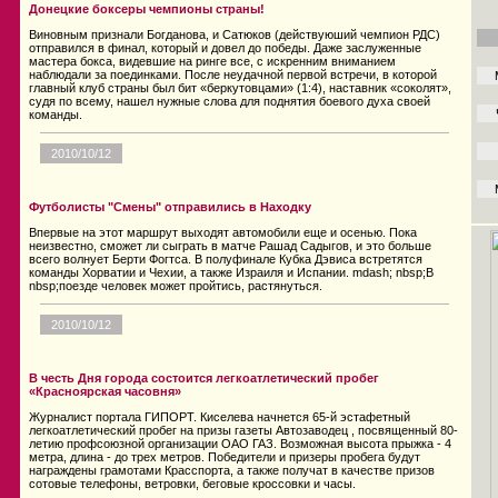
Донецкие боксеры чемпионы страны!
Виновным признали Богданова, и Сатюков (действуюший чемпион РДС)
отправился в финал, который и довел до победы. Даже заслуженные
мастера бокса, видевшие на ринге все, с искренним вниманием
наблюдали за поединками. После неудачной первой встречи, в которой
главный клуб страны был бит «беркутовцами» (1:4), наставник «соколят»,
судя по всему, нашел нужные слова для поднятия боевого духа своей
команды.
2010/10/12
Футболисты "Смены" отправились в Находку
Впервые на этот маршрут выходят автомобили еще и осенью. Пока
неизвестно, сможет ли сыграть в матче Рашад Садыгов, и это больше
всего волнует Берти Фогтса. В полуфинале Кубка Дэвиса встретятся
команды Хорватии и Чехии, а также Израиля и Испании. mdash; nbsp;В
nbsp;поезде человек может пройтись, растянуться.
2010/10/12
В честь Дня города состоится легкоатлетический пробег
«Красноярская часовня»
Журналист портала ГИПОРТ. Киселева начнется 65-й эстафетный
легкоатлетический пробег на призы газеты Автозаводец , посвященный 80-
летию профсоюзной организации ОАО ГАЗ. Возможная высота прыжка - 4
метра, длина - до трех метров. Победители и призеры пробега будут
награждены грамотами Красспорта, а также получат в качестве призов
сотовые телефоны, ветровки, беговые кроссовки и часы.