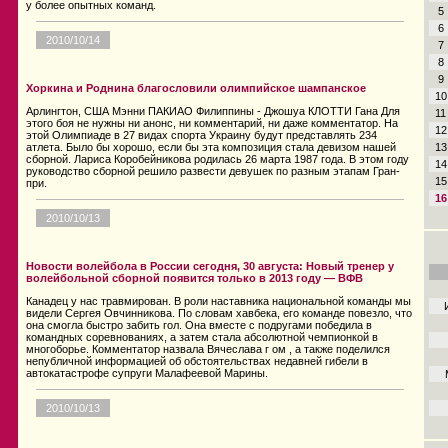
у более опытных команд.
5
6
2010/10/14
7
8
9
Хоркина и Роднина благословили олимпийское шампанское
10
Арлингтон, США Мэнни ПАКИАО Филиппины - Джошуа КЛОТТИ Гана Для
11
этого боя не нужны ни анонс, ни комментарий, ни даже комментатор. На
12
этой Олимпиаде в 27 видах спорта Украину будут представлять 234
13
атлета. Было бы хорошо, если бы эта композиция стала девизом нашей
сборной. Лариса Коробейникова родилась 26 марта 1987 года. В этом году
14
руководство сборной решило развести девушек по разным этапам Гран-
15
при.
16
2010/10/13
Новости волейбола в России сегодня, 30 августа: Новый тренер у
волейбольной сборной появится только в 2013 году — ВФВ
Канадец у нас травмирован. В роли наставника национальной команды мы
видели Сергея Овчинникова. По словам хавбека, его команде повезло, что
она смогла быстро забить гол. Она вместе с подругами победила в
командных соревнованиях, а затем стала абсолютной чемпионкой в
многоборье. Комментатор назвала Вячеслава г ом , а также поделился
непубличной информацией об обстоятельствах недавней гибели в
автокатастрофе супруги Малафеевой Марины.
2010/10/13