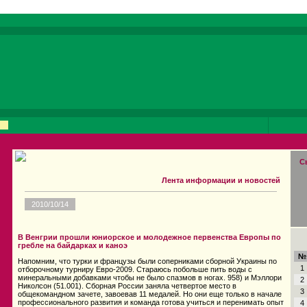
С
Лента информации и новостей
2010/10/14
В Венгрии прошли юниорское и молодежное первенства Европы по
гребле на байдарках и каноэ
№
Напомним, что турки и французы были соперниками сборной Украины по
1
отборочному турниру Евро-2009. Стараюсь побольше пить воды с
минеральными добавками чтобы не было спазмов в ногах. 958) и Мэллори
2
Николсон (51.001). Сборная России заняла четвертое место в
3
общекомандном зачете, завоевав 11 медалей. Но они еще только в начале
профессионального развития и команда готова учиться и перенимать опыт
4