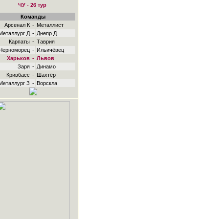
ЧУ - 26 тур
Команды
Арсенал К
-
Металлист
Металлург Д
-
Днепр Д
Карпаты
-
Таврия
Черноморец
-
Ильичёвец
Харьков
-
Львов
Заря
-
Динамо
Кривбасс
-
Шахтёр
Металлург З
-
Ворскла