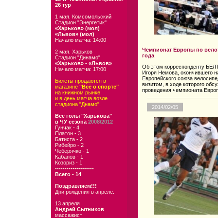
26 тур
1 мая. Комсомольский
Стадион "Энергетик"
«Харьков» (мол)
«Львов» (мол)
Начало матча: 14:00
Чемпионат Европы по велот
2 мая. Харьков
года
Стадион "Динамо"
«Харьков» - «Львов»
Об этом корреспонденту БЕЛ
Начало матча: 17:00
Игоря Немова, окончившего н
Европейского союза велосипе
Билеты продаются в
визитом, в ходе которого обс
магазине
"Всё о спорте"
проведения чемпионата Европ
на книжном рынке
и в день матча возле
стадиона "Днамо".
2014/02/05
Все голы "Харькова"
в ЧУ сезона
2008/2012
Гунчак - 4
Платон - 3
Батиста - 2
Рибейро - 2
Чеберячко - 1
Кабанов - 1
Козориз - 1
--------------------
Всего - 14
Поздравляем!!!
Дни рождения в апреле.
13 апреля
Андрей Сытников
массажист