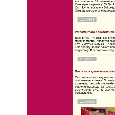
вошли в число 12 сильнейших.
Сливец — седьмое (169,39). Н
Сити Цупер показала 3-й резу
Сливец заняла в квалификации
2014/02/05
Регламент это Конституция.
Дело в том, что главным отр
мнению многих, является сокр
Есть и другие минусы. В част
чем преимущество такого нов
поддержку. В первую очередь
2014/02/05
Плетикосу вдвое повысили 
Сам же он ищет и изучает лите
пополнению в семье. По инфо
сманивают английские клубы «
решение руководства только о
выступления в «Спартаке» у
болельщиков.
2014/02/05