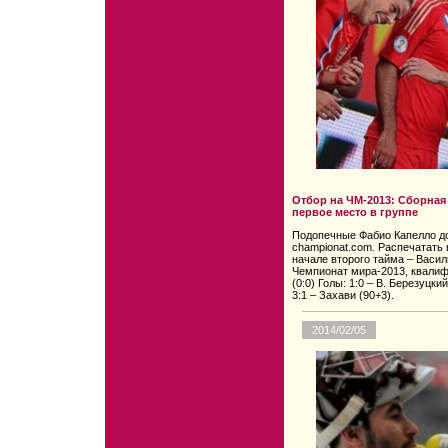
Отбор на ЧМ-2013: Сборная
первое место в группе
Подопечные Фабио Капелло до
championat.com. Распечатать 
начале второго тайма – Васил
Чемпионат мира-2013, квалифи
(0:0) Голы: 1:0 – В. Березуцкий
3:1 – Захави (90+3).
2014/02/05