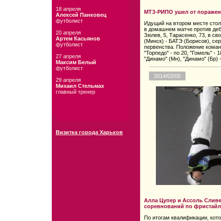
18 апреля
МТЗ-РИПО ушел от поражен
Алексей Панковец
футболист
Идущий на втором месте сто
в домашнем матче против дебют
20 апреля
Зюлев, 5, Тарасенко, 73, в св
Артем Касьянов
(Минск) - БАТЭ (Борисов), се
футболист
первенства. Положение команд
"Торпедо" - по 20, "Гомель" - 1
27 апреля
"Динамо" (Мн), "Динамо" (Бр) - 
Максим Белый
футболист
2014/02/05
29 апреля
Михаил Стельмах
главный тренер
Визитка города Харьков
Алла Цупер и Ассоль Слив
соревнований по фристайл
По итогам квалификации, кот