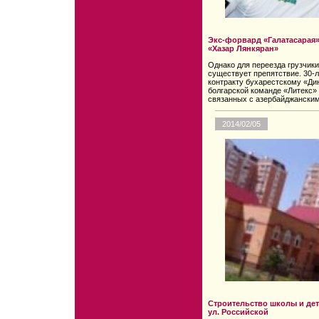
Экс-форвард «Галатасарая»:
«Хазар Лянкяран»
Однако для переезда грузчики
существует препятствие. 30-
контракту бухарестскому «Ди
болгарской команде «Литекс» 
связанных с азербайджанским
2014/02/05
Строительство школы и дет
ул. Российской