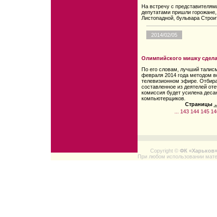
На встречу с представителям
депутатами пришли горожане,
Листопадной, бульвара Строи
2014/02/05
Олимпийского мишку сдел
По его словам, лучший талисм
февраля 2014 года методом в
телевизионном эфире. Отбира
составленное из деятелей оте
комиссия будет усилена деса
компьютерщиков.
Страницы
←
...
143
144
145
14
Copyright ©
ФК «Харьков
При любом использовании мате