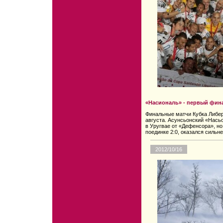
«Насиональ» - первый фин
Финальные матчи Кубка Либер
августа. Асунсьонский «Нась
в Уругвае от «Дефенсора», но
поединке 2:0, оказался сильне
2012/10/16