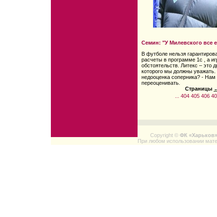
Семин: "У Милевского все е
В футболе нельзя гарантирова
расчеты в программе 1с , а иг
обстоятельств. Литекс – это 
которого мы должны уважать.
недооценка соперника? - Нам 
переоценивать.
Страницы
←
...
404
405
406
40
Copyright ©
ФК «Харьков
При любом использовании мате