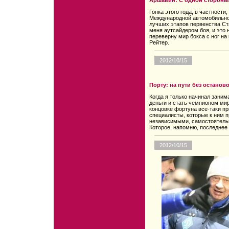
Аршавин: С одной стороны,
Гонка этого года, в частност
Международной автомобильно
лучших этапов первенства Ст
меня аутсайдером боя, и это 
переверну мир бокса с ног на 
Рейтер.
2012/10/15
Порту: на пути без останов
Когда я только начинал заним
деньги и стать чемпионом мир
концовке фортуна все-таки п
специалисты, которые к ним 
независимыми, самостоятельн
Которое, напомню, последнее 
2012/10/15