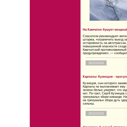
На Камчатке бушует мощны
Спасатели рекомендуют жител
шторма, «ограничить выезд з
осторожность на автотрассах
повышенной опасности схода 
Камчатский противолавинный
предупреждение», — сообщили
2012/10/16
Карпаты: Кузнецов - прогу
Кузнецов, сын которого заним
Карпаты не выплачивает ему 
зелено-белых уверяет, что з
нет. По-трет, Сергй Кузнецов 
тренувальн збори команди. Н
на тренувальн збори дуть здор
сильнш.
2012/10/15