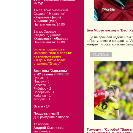
26 тур
1 мая. Комсомольский
Стадион "Энергетик"
«Харьков» (мол)
«Львов» (мол)
Начало матча: 14:00
Боа Морте покинул "Вест Х
2 мая. Харьков
Стадион "Динамо"
Ещё на прошлой неделе Сэм Э
«Харьков» - «Львов»
в Португалию, и сегодня на "
Начало матча: 17:00
контракт игрока, который был 
Билеты продаются в
магазине
"Всё о спорте"
2012/10/16
на книжном рынке
и в день матча возле
стадиона "Днамо".
Все голы "Харькова"
в ЧУ сезона
2008/2012
Гунчак - 4
Платон - 3
Батиста - 2
Рибейро - 2
Чеберячко - 1
Кабанов - 1
Козориз - 1
--------------------
Всего - 14
Поздравляем!!!
Дни рождения в апреле.
13 апреля
Андрей Сытников
Тимощук: "С любой "Барсел
массажист