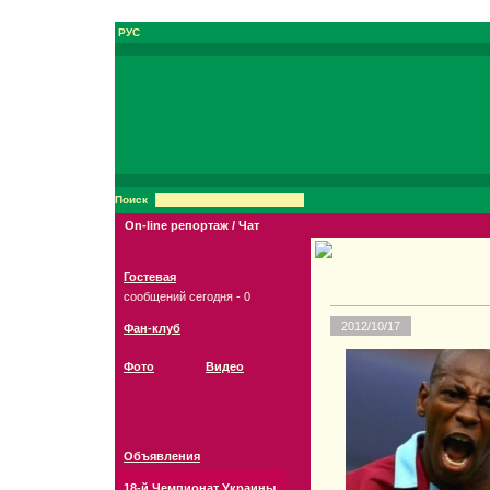
РУС
Поиск
On-line репортаж / Чат
Гостевая
сообщений сегодня - 0
2012/10/17
Фан-клуб
Фото
Видео
Объявления
18-й Чемпионат Украины