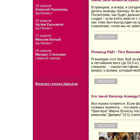
была, свои моменты нужно
18 апреля
В принципе, и вчера, и сегод
Алексей Панковец
делать выводы тренеру. Ко в
футболист
Посмотрим, как будет дальше.
создал - если взять вместе с
20 апреля
нас тоже был выход один на о
Артем Касьянов
сожалению, голов мы не забил
футболист
27 апреля
2012/10/16
Максим Белый
футболист
29 апреля
Рональд Райт - Пол Вильям
Михаил Стельмах
главный тренер
Я выиграю этот бою. Бой за в
в легчайшем весе (до 53,5 кг)
слишком , - сказал наставник
вопрос о ролике, который якоб
2012/10/16
Визитка города Харьков
Кто такой Вальтер Асеведо
Все игроки готовятся. Если ф
голевых момента, - это игрок
"Шахтера" Мирча Луческу пос
киевским "Динамо" (4:1) отме
2012/10/16