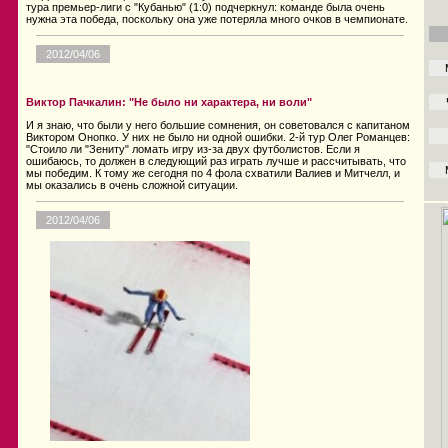
тура премьер-лиги с "Кубанью" (1:0) подчеркнул: команде была очень
нужна эта победа, поскольку она уже потеряла много очков в чемпионате.
2012/04/06
Виктор Пачкалин: "Не было ни характера, ни воли"
И я знаю, что были у него большие сомнения, он советовался с капитаном
Виктором Онопко. У них не было ни одной ошибки. 2-й тур Олег Романцев:
"Стоило ли "Зениту" ломать игру из-за двух футболистов. Если я
ошибаюсь, то должен в следующий раз играть лучше и рассчитывать, что
мы победим. К тому же сегодня по 4 фола схватили Валиев и Митчелл, и
мы оказались в очень сложной ситуации.
2012/04/06