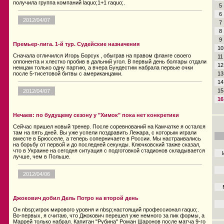
получила группа компаний laquo;1+1 raquo;.
5
6
2012/04/07
7
8
9
Премьер-лига. 1-й тур. Судейские назначения
10
Сначала отличился Игорь Борсук , обыграв на правом фланге своего
11
оппонента и хлестко пробив в дальний угол. В первый день болгары отдали
12
немцам только одну партию, а вчера Бундестим набрала первые очки
13
после 5-тисетовой битвы с американцами.
14
15
2012/04/07
16
Нечаев: по будущему сезону у "Химок" пока нет конкретики
Сейчас пришел новый тренер. После соревнований на Камчатке я остался
там на пять дней. Вы уже успели поздравить Лежара, с которым играли
вместе в Брюсселе, а теперь соперничаете в России. Мы настраивались
на борьбу от первой и до последней секунды. Ключковский также сказал,
что в Украине на сегодня ситуация с подготовкой стадионов складывается
лучше, чем в Польше.
2012/04/06
Джокович добил Дель Потро на второй день
Он nbsp;игрок мирового уровня и nbsp;настоящий профессионал raquo;.
Во-первых, я считаю, что Джокович перешел уже немного за пик формы, а
Маррей только набрал. Капитан "Рубина" Роман Шаронов после матча 9-го