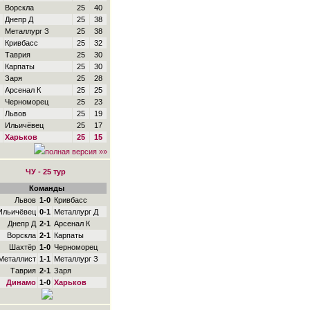
Ворскла
25
40
Днепр Д
25
38
Металлург З
25
38
Кривбасс
25
32
Таврия
25
30
Карпаты
25
30
Заря
25
28
Арсенал К
25
25
Черноморец
25
23
Львов
25
19
Ильичёвец
25
17
Харьков
25
15
полная версия »»
ЧУ - 25 тур
Команды
Львов
1-0
Кривбасс
Ильичёвец
0-1
Металлург Д
Днепр Д
2-1
Арсенал К
Ворскла
2-1
Карпаты
Шахтёр
1-0
Черноморец
Металлист
1-1
Металлург З
Таврия
2-1
Заря
Динамо
1-0
Харьков