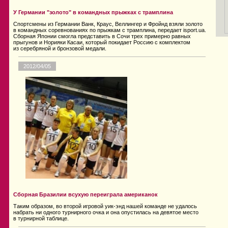
У Германии "золото" в командных прыжках с трамплина
Спортсмены из Германии Ванк, Краус, Веллингер и Фройнд взяли золото
в командных соревнованиях по прыжкам с трамплина, передает isport.ua.
Сборная Японии смогла представить в Сочи трех примерно равных
прыгунов и Норияки Касаи, который покидает Россию с комплектом
из серебряной и бронзовой медали.
2012/04/05
Сборная Бразилии всухую переиграла американок
Таким образом, во второй игровой уик-энд нашей команде не удалось
набрать ни одного турнирного очка и она опустилась на девятое место
в турнирной таблице.