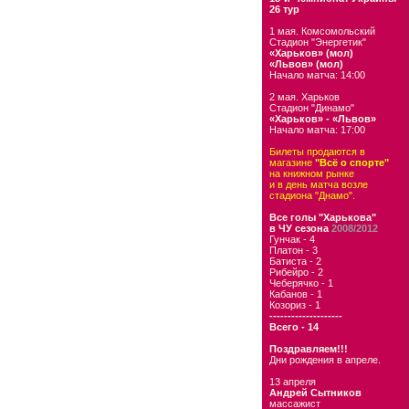
26 тур
1 мая. Комсомольский
Стадион "Энергетик"
«Харьков» (мол)
«Львов» (мол)
Начало матча: 14:00
2 мая. Харьков
Стадион "Динамо"
«Харьков» - «Львов»
Начало матча: 17:00
Билеты продаются в
магазине
"Всё о спорте"
на книжном рынке
и в день матча возле
стадиона "Днамо".
Все голы "Харькова"
в ЧУ сезона
2008/2012
Гунчак - 4
Платон - 3
Батиста - 2
Рибейро - 2
Чеберячко - 1
Кабанов - 1
Козориз - 1
--------------------
Всего - 14
Поздравляем!!!
Дни рождения в апреле.
13 апреля
Андрей Сытников
массажист