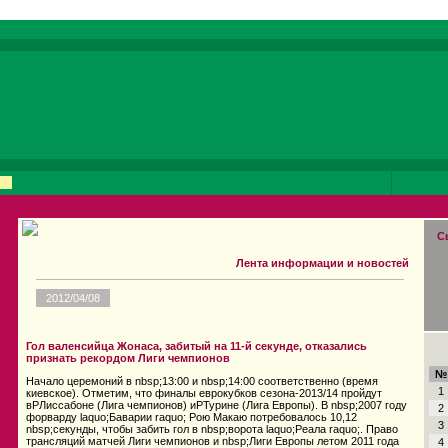
С
Лента информации и новостей
2012/04/08
Гол валенсийца Жонаса, забитый на 11-й секунде, отказались
признать рекордом Лиги чемпионов
№
Начало церемоний в nbsp;13:00 и nbsp;14:00 соответственно (время
1
киевское). Отметим, что финалы еврокубков сезона-2013/14 пройдут
вPЛиссабоне (Лига чемпионов) иPТурине (Лига Европы). В nbsp;2007 году
2
форварду laquo;Баварии raquo; Рою Макаю потребовалось 10,12
3
nbsp;секунды, чтобы забить гол в nbsp;ворота laquo;Реала raquo;. Право
трансляций матчей Лиги чемпионов и nbsp;Лиги Европы летом 2011 года
4