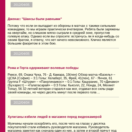
2012/04/05
Дженас: "Шансы были равными"
Потому что если он выпадает из обороны в матчах с такими сильными
командами, то мы играем практически вчетвером. Ребята были заряжены
на овертайм, но слишком мягко сыграли в средней зоне, пропустив
голевую атаку. Однако если вы спросите: встречусь ли я когда-нибудь со
своим братом, я отвечу, что нет ничего невозможного. Кличко является
большим фаоритом в этом бою.
2012/04/05
Рома и Герта одерживают волевые победы
Риисе, 69, Окака Чука, 76 - Д. Камара, 19(пен) Обзор матча «Базель» –
ЦСКА (София) – 3:1 Голы: Хелаберт, 35, Фрей, 41(пен), 67 - Янчев, 61
Группа F «Штурм» – «Панатинаикос» – 0:1 Голы: Кацуранис, 70 «Динамо»
(Бухарест) – «Галатасарай» – 0:3 Голы: Кьюэлл, 22, Нонда, 24, Мехмет
Топал, 56 32-летний ветеран старался как мог, отдавал все силы ради
своей команды, но через десять минут после первого гола ...
2012/04/04
Хулиганы избили людей в магазине перед видеокамерой
Мужчины начали оскорблять его, после чего на глазах у десятка
покупателей стали избивать руководителя магазина. Руководитель
магазина заметил как сначала один из них, а затем и второй прячут под