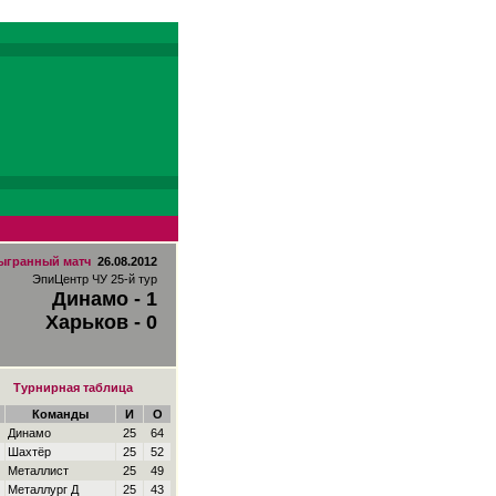
ыгранный матч
26.08.2012
ЭпиЦентр ЧУ 25-й тур
Динамо - 1
Харьков - 0
Турнирная таблица
Команды
И
О
Динамо
25
64
Шахтёр
25
52
Металлист
25
49
Металлург Д
25
43