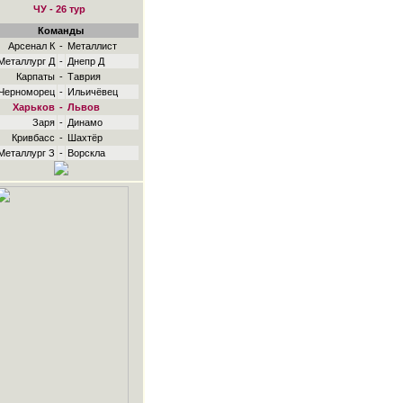
ЧУ - 26 тур
Команды
Арсенал К
-
Металлист
Металлург Д
-
Днепр Д
Карпаты
-
Таврия
Черноморец
-
Ильичёвец
Харьков
-
Львов
Заря
-
Динамо
Кривбасс
-
Шахтёр
Металлург З
-
Ворскла