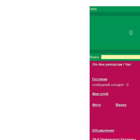
РУС
Поиск
On-line репортаж / Чат
Гостевая
сообщений сегодня - 0
Фан-клуб
Фото
Видео
Объявления
18-й Чемпионат Украины