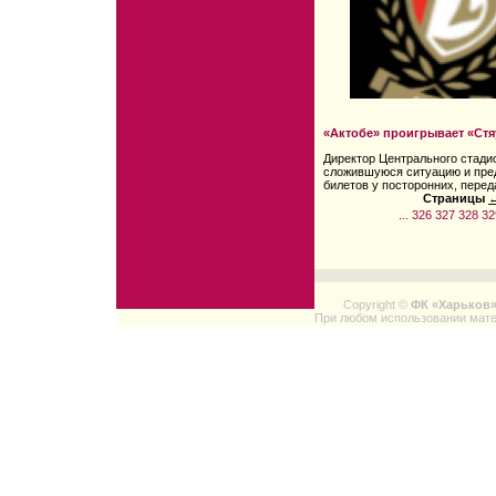
«Актобе» проигрывает «Стя
Директор Центрального стад
сложившуюся ситуацию и пред
билетов у посторонних, перед
Страницы
←
...
326
327
328
32
Copyright ©
ФК «Харьков
При любом использовании мате