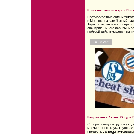
Классический выстрел Пащ
Противостояние самых титуло
в Молдове на зарубежный лад
Тирасполе, как и матч первог
сценарию - много борьбы, ма
победой действующего чемпи
2013/02/28
Вторая лига.Анонс 22 тура 
Северо-западная группа уход
матчи второго круга Группы 
пьедестал, а также аутсайде