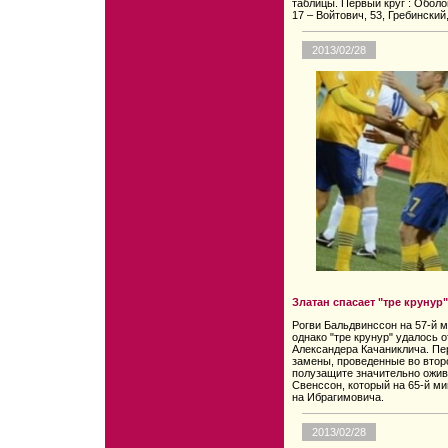
таблицы. Первый круг : Оболо
17 – Войтович, 53, Гребинский,
2013/02/28
Златан спасает "тре крунур"
Рогви Бальдвинссон на 57-й 
однако "тре крунур" удалось 
Александера Качаниклича. Пе
замены, проведенные во втор
полузащите значительно ожив
Свенссон, который на 65-й м
на Ибрагимовича.
2013/02/28