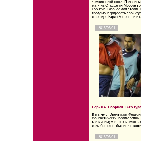
чемпионской гонки, Паладины 
матч на Стад де ля Моссон в
событие. Главное для столичн
продемонстрировать свой фут
и сегодня Карло Анчелотти и 
2013/03/01
Серия А. Сборная 13-го тур
В матче с Ювентусом Федери
фантастически, великолепно,
Как минимум в трех моментах
если бы не он, бьянко-челест
2013/03/01