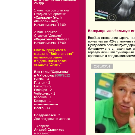
26 тур
1 мая. Комсомольский
Стадион "Энергетик"
«Харьков» (мол)
«Львов» (мол)
Начало матча: 14:00
Возвращение в большую игр
2 мая. Харьков
Стадион "Динамо"
Вообще отношение зарплатной
«Харьков» - «Львов»
приемлемым 42% с момента сво
Начало матча: 17:00
Бундеслига рекомендует держ
большому счету, такая практи
Билеты продаются в
гораздо меньший суммарный д
магазине
"Всё о спорте"
сравнении с представителями
на книжном рынке
и в день матча возле
стадиона "Днамо".
2013/03/01
Все голы "Харькова"
в ЧУ сезона
2008/2012
Гунчак - 4
Платон - 3
Батиста - 2
Рибейро - 2
Чеберячко - 1
Кабанов - 1
Козориз - 1
--------------------
Всего - 14
Поздравляем!!!
Дни рождения в апреле.
13 апреля
Андрей Сытников
массажист