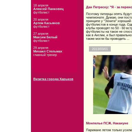
18 апреля
Дан Петреску: "Я - за пере
Алексей Панковец
футболист
Поэтому питерцы опять будут 
чемпионате. Думаю, они пост
20 апреля
принципе у "Зенита" хороший 
Артем Касьянов
футболистов в конце года. Од
футболист
клубы проводят по 50 - 60 вст
футболисты на такое не спосо
27 апреля
как в Англии, и был правильн
Максим Белый
также могли бы проводить ...
футболист
29 апреля
2013/03/01
Михаил Стельмах
главный тренер
Визитка города Харьков
Монпелье ПСЖ. Накануне
Парижане летом только усили