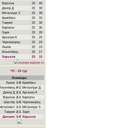
Ворскла
25
40
Днепр Д
25
38
Металлург З
25
38
Кривбасс
25
32
Таврия
25
30
Карпаты
25
30
Заря
25
28
Арсенал К
25
25
Черноморец
25
23
Львов
25
19
Ильичёвец
25
17
Харьков
25
15
полная версия »»
ЧУ - 25 тур
Команды
Львов
1-0
Кривбасс
Ильичёвец
0-1
Металлург Д
Днепр Д
2-1
Арсенал К
Ворскла
2-1
Карпаты
Шахтёр
1-0
Черноморец
Металлист
1-1
Металлург З
Таврия
2-1
Заря
Динамо
1-0
Харьков