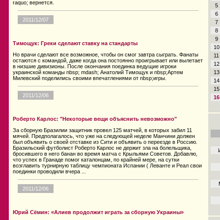
raquo; вернется.
5
6
2011/12/07
7
8
9
Тимощук: Греки сделают ставку на стандарты
10
Но врачи сделают все возможное, чтобы он смог завтра сыграть. Фанаты
11
остаются с командой, даже когда она постоянно проигрывает или вылетает
12
в низшие дивизионы. После окончания поединка ведущие игроки
13
украинской команды nbsp; mdash; Анатолий Тимощук и nbsp;Артем
Милевский поделились своими впечатлениями от nbsp;игры.
14
15
2011/12/06
16
Роберто Карлос: "Некоторые вещи объяснить невозможно"
За сборную Бразилии защитник провел 125 матчей, в которых забил 11
мячей. Предполагалось, что уже на следующей неделе Манчини должен
был объявить о своей отставке из Сити и объявить о переезде в Россию.
Бразильский футболист Роберто Карлос не держит зла на болельщика,
бросившего в него банан во время матча с Крыльями Советов. Добавлю,
что успех в Гранаде помог каталонцам, по крайней мере, на сутки
возглавить турнирную таблицу чемпионата Испании ( Леванте и Реал свои
поединки проводили вчера ...
2011/12/06
Юрий Сёмин: «Алиев продолжит играть за сборную Украины»