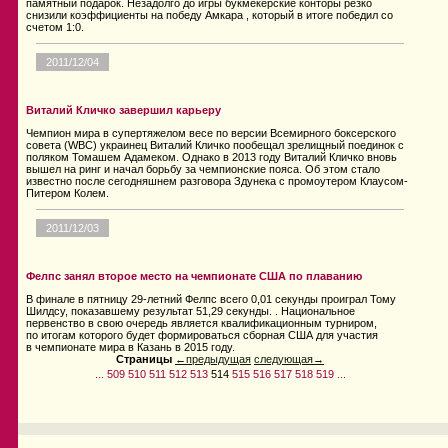
памятный подарок. Незадолго до игры букмекерские конторы резко
снизили коэффициенты на победу Амкара , который в итоге победил со
счетом 1:0.
2011/12/04
Виталий Кличко завершил карьеру
Чемпион мира в супертяжелом весе по версии Всемирного боксерского
совета (WBC) украинец Виталий Кличко пообещал зрелищный поединок с
поляком Томашем Адамеком. Однако в 2013 году Виталий Кличко вновь
вышел на ринг и начал борьбу за чемпионские пояса. Об этом стало
известно после сегодняшнем разговора Здунека с промоутером Клаусом-
Питером Колем.
2011/12/03
Фелпс занял второе место на чемпионате США по плаванию
В финале в пятницу 29-летний Фелпс всего 0,01 секунды проиграл Тому
Шилдсу, показавшему результат 51,29 секунды. . Национальное
первенство в свою очередь является квалификационным турниром,
по итогам которого будет формироваться сборная США для участия
в чемпионате мира в Казань в 2015 году.
Страницы
←предыдущая
следующая→
...
509
510
511
512
513
514
515
516
517
518
519
...