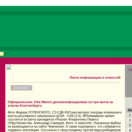
С
Лента информации и новостей
2011/12/07
Официальною. Оби Микел дисквалифицирован на три матча за
угрозы Клаттенбургу
№
Фото Федора УСПЕНСКОГО, СЭ СДК КХЛ рассмотрел эпизоды вчерашнего
1
матча регулярного чемпионата ЦСКА - СКА (2:4). ВPближайшее время
состоится встреча президента «Реала» Флорентино Переса
2
сPфутболистом. Александр Самедов, Фото: © www.fclm. Указанные файлы
3
не размещаются на сайте Чемпионат. А также подчеркнул, что собирается
подавать апелляцию. Сессеньон к nbsp;поединку против laquo;рейнджеров
4