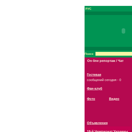
РУС
Поиск
On-line репортаж / Чат
Гостевая
сообщений сегодня - 0
Фан-клуб
Фото
Видео
Объявления
18-й Чемпионат Украины