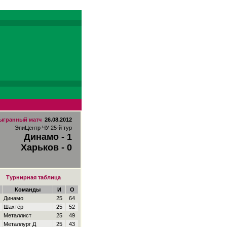
ыгранный матч
26.08.2012
ЭпиЦентр ЧУ 25-й тур
Динамо - 1
Харьков - 0
Турнирная таблица
Команды
И
О
Динамо
25
64
Шахтёр
25
52
Металлист
25
49
Металлург Д
25
43