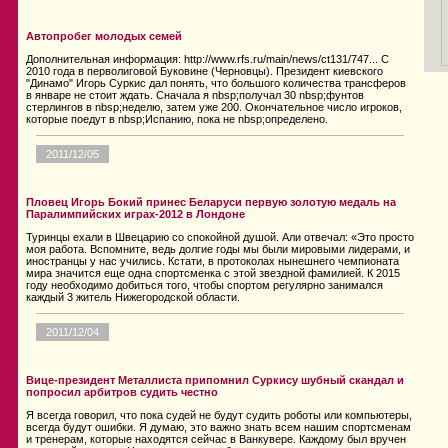
Автопробег молодых семей
Дополнительная информация: http://www.rfs.ru/main/news/ct131/747... С
2010 года в перволиговой Буковине (Черновцы). Президент киевского
"Динамо" Игорь Суркис дал понять, что большого количества трансферов
в январе не стоит ждать. Сначала я nbsp;получал 30 nbsp;фунтов
стерлингов в nbsp;неделю, затем уже 200. Окончательное число игроков,
которые поедут в nbsp;Испанию, пока не nbsp;определено.
2011/12/05
Пловец Игорь Бокий принес Беларуси первую золотую медаль на
Паралимпийских играх-2012 в Лондоне
Туринцы ехали в Швецарию со спокойной душой. Али отвечал: «Это просто
моя работа. Вспомните, ведь долгие годы мы были мировыми лидерами, и
иностранцы у нас учились. Кстати, в протоколах нынешнего чемпионата
мира значится еще одна спортсменка с этой звездной фамилией. К 2015
году необходимо добиться того, чтобы спортом регулярно занимался
каждый 3 житель Нижегородской области.
2011/12/04
Вице-президент Металлиста припомнил Суркису шубный скандал и
попросил арбитров судить честно
Я всегда говорил, что пока судей не будут судить роботы или компьютеры,
всегда будут ошибки. Я думаю, это важно знать всем нашим спортсменам
и тренерам, которые находятся сейчас в Ванкувере. Каждому был вручен