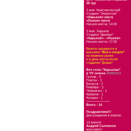
26 тур
1 мая. Комсомольский
Стадион "Энергетик"
«Харьков» (мол)
«Львов» (мол)
Начало матча: 14:00
2 мая. Харьков
Стадион "Динамо"
«Харьков» - «Львов»
Начало матча: 17:00
Билеты продаются в
магазине
"Всё о спорте"
на книжном рынке
и в день матча возле
стадиона "Днамо".
Все голы "Харькова"
в ЧУ сезона
2008/2012
Гунчак - 4
Платон - 3
Батиста - 2
Рибейро - 2
Чеберячко - 1
Кабанов - 1
Козориз - 1
--------------------
Всего - 14
Поздравляем!!!
Дни рождения в апреле.
13 апреля
Андрей Сытников
массажист