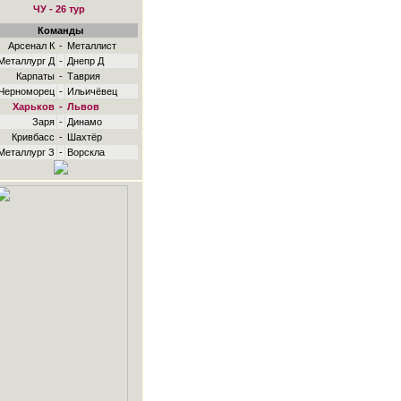
ЧУ - 26 тур
Команды
Арсенал К
-
Металлист
Металлург Д
-
Днепр Д
Карпаты
-
Таврия
Черноморец
-
Ильичёвец
Харьков
-
Львов
Заря
-
Динамо
Кривбасс
-
Шахтёр
Металлург З
-
Ворскла