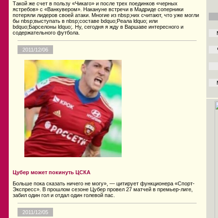
Такой же счет в пользу «Чикаго» и после трех поединков «черных
ястребов» с «Ванкувером». Накануне встречи в Мадриде соперники
потеряли лидеров своей атаки. Многие из nbsp;них считают, что уже могли
бы nbsp;выступать в nbsp;составе bdquo;Реала ldquo; или
bdquo;Барселоны ldquo;. Ну, сегодня я жду в Варшаве интересного и
содержательного футбола.
2011/12/06
Цубер может покинуть ЦСКА
Больше пока сказать ничего не могу», — цитирует функционера «Спорт-
Экспресс». В прошлом сезоне Цубер провел 27 матчей в премьер-лиге,
забил один гол и отдал один голевой пас.
2011/12/05