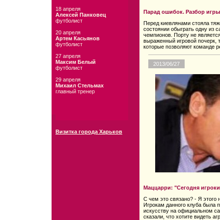
18 апреля
Парад ошибок. Разбор игр
Алексей Панковец
футболист
Перед киевлянами стояла тяж
состоянии обыграть одну из 
20 апреля
чемпионов. Порту не является
Артем Касьянов
выраженный игровой почерк, 
футболист
которые позволяют команде р
27 апреля
Максим Белый
2013/06/27
футболист
29 апреля
Михаил Стельмах
главный тренер
Визитка города Харьков
Маццарри: "Сегодня игроки
С чем это связано? - Я этого 
Игрокам данного клуба была 
искусству на официальном са
сказали, что хотите видеть а