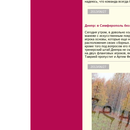
надеюсь, что команда всегда 
2013/06/27
Днепр: в Симферополь без
Сегодня утром, в довольно хо
манеже с искусственным покр
игрока основы, которые еще н
расположения своих сборных.
кроме того под вопросом его 
тренерский штаб Днепра не с
на двух фланговых игроков, в
Таврией пропустит и Артем Ф
2013/06/27