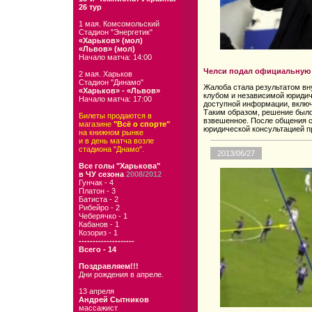
26 тур
1 мая. Комсомольский
Стадион "Энергетик"
«Харьков» (мол)
«Львов» (мол)
Начало матча: 14:00
Челси подал официальную 
2 мая. Харьков
Стадион "Динамо"
Жалоба стала результатом вн
«Харьков» - «Львов»
клубом и независимой юридич
Начало матча: 17:00
доступной информации, включ
Таким образом, решение было
Билеты продаются в
взвешенное. После общения с
магазине
"Всё о спорте"
юридической консультацией п
на книжном рынке
и в день матча возле
стадиона "Днамо".
2013/06/27
Все голы "Харькова"
в ЧУ сезона
2008/2012
Гунчак - 4
Платон - 3
Батиста - 2
Рибейро - 2
Чеберячко - 1
Кабанов - 1
Козориз - 1
--------------------
Всего - 14
Поздравляем!!!
Дни рождения в апреле.
13 апреля
Андрей Сытников
массажист