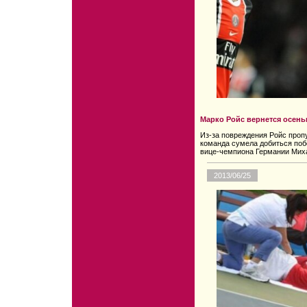
Марко Ройс вернется осен
Из-за повреждения Ройс проп
команда сумела добиться поб
вице-чемпиона Германии Мих
2013/06/25