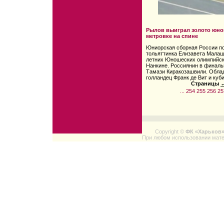
Рылов выиграл золото юно
метровке на спине
Юниорская сборная России по
тольяттинка Елизавета Малаш
летних Юношеских олимпийски
Нанкине. Россиянин в финаль
Тамази Киракозашвили. Обла
голландец Франк де Вит и ку
Страницы
←
...
254
255
256
25
Copyright ©
ФК «Харьков
При любом использовании мате