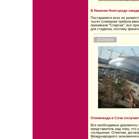
В Нижнем Новгороде ожид
Постараемся всех их размести
тысяч (северная трибуна вмещ
принимали "Спартак", все про
для стадиона, поэтому фанат
2013/06/26
Олимпиада в Сочи получае
Все необходимые документы у
представитель рад тому, что 
соглашение. Отметим, догово
Международного экономическо