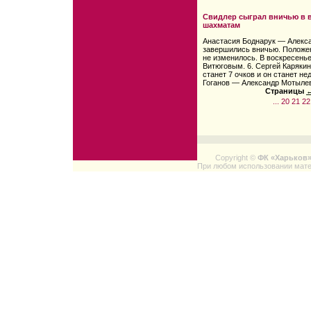
Свидлер сыграл вничью в 
шахматам
Анастасия Боднарук — Алекса
завершились вничью. Положен
не изменилось. В воскресень
Витюговым. 6. Сергей Карякин
станет 7 очков и он станет н
Гоганов — Александр Мотылев
Страницы
←
...
20
21
22
Copyright ©
ФК «Харьков
При любом использовании мате