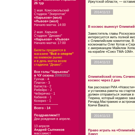
Иркутской области, — оставив
26 тур
1 мая. Комсомольский
2014/11/13
Стадион "Энергетик"
«Харьков» (мол)
«Львов» (мол)
Начало матча: 14:00
В космос вынесут Олимпий
2 мая. Харьков
Заместитель главы Роскосмос
Стадион "Динамо"
интересуется жить полной жиз
«Харьков» - «Львов»
с Олимпийским комитетом. В 
Начало матча: 17:00
космонавты Олег Котов и Сер
с американцем Майклом Хопки
Билеты продаются в
на корабле «Союз ТМА-10М».
магазине
"Всё о спорте"
на книжном рынке
и в день матча возле
2014/11/13
стадиона "Днамо".
Все голы "Харькова"
в ЧУ сезона
2008/2012
Олимпийский огонь Сочинс
Гунчак - 4
космос через 2 дня
Платон - 3
Батиста - 2
Как рассказал РИА «Новости»
Рибейро - 2
и установка ракеты на старт
Чеберячко - 1
должен отправиться экипаж в
Кабанов - 1
Тюрина, который недавно зак
Козориз - 1
Ричард Мастраккио и астрона
--------------------
Коичи Ваката.
Всего - 14
Поздравляем!!!
2014/11/13
Дни рождения в апреле.
13 апреля
Андрей Сытников
Право играть на «Олимпийс
массажист
Хэму»