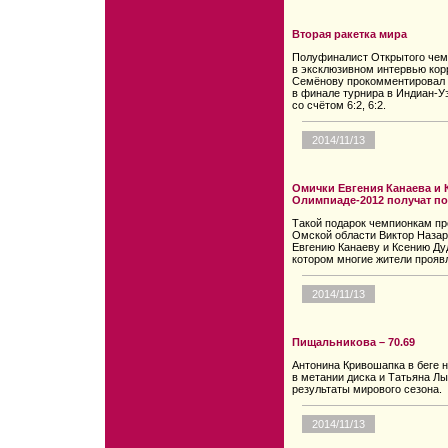
Вторая ракетка мира
Полуфиналист Открытого чемп
в эксклюзивном интервью ко
Семёнову прокомментировал 
в финале турнира в Индиан-У
со счётом 6:2, 6:2.
2014/11/13
Омички Евгения Канаева и 
Олимпиаде-2012 получат по
Такой подарок чемпионкам пр
Омской области Виктор Назар
Евгению Канаеву и Ксению Ду
котором многие жители проявл
2014/11/13
Пищальникова – 70.69
Антонина Кривошапка в беге 
в метании диска и Татьяна Л
результаты мирового сезона.
2014/11/13