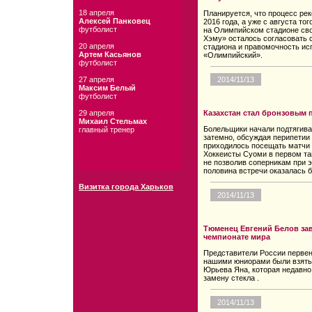
18 апреля
Планируется, что процесс ре
Алексей Панковец
2016 года, а уже с августа то
футболист
на Олимпийском стадионе св
Хэму» осталось согласовать 
20 апреля
стадиона и правомочность ис
Артем Касьянов
«Олимпийский».
футболист
27 апреля
2014/11/13
Максим Белый
футболист
29 апреля
Казахстан стал бронзовым 
Михаил Стельмах
Болельщики начали подтягива
главный тренер
затемно, обсуждая перипетии 
приходилось посещать матчи в
Хоккеисты Суоми в первом та
не позволив соперникам при э
половина встречи оказалась б
Визитка города Харьков
2014/11/13
Тюменец Евгений Белов за
чемпионате мира
Представители России первен
нашими юниорами были взяты 
Юрьевa Яна, которая недавно
замену стекла .
2014/11/13