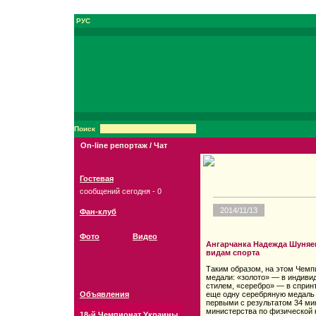
РУС
Поиск
On-line репортаж / Чат
Гостевая
сообщений сегодня - 0
2014/11/13
Фан-клуб
Фото
Видео
Ангарчанка Надежда Шуняе
видам спорта
Таким образом, на этом Чемп
медали: «золото» — в индивид
стилем, «серебро» — в спринт
Объявления
еще одну серебряную медаль
первыми с результатом 34 ми
министерства по физической 
18-й Чемпионат Украины