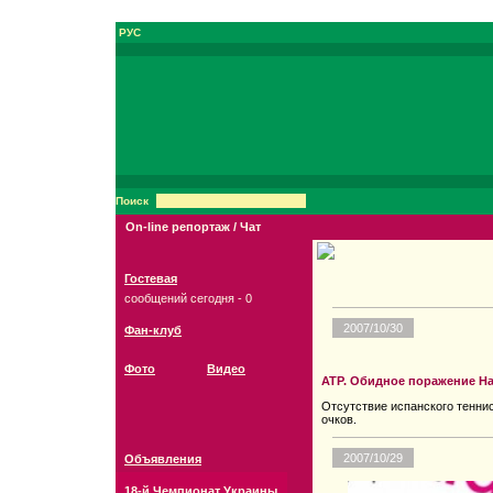
РУС
Поиск
On-line репортаж / Чат
Гостевая
сообщений сегодня - 0
2007/10/30
Фан-клуб
Фото
Видео
ATP. Обидное поражение Н
Отсутствие испанского теннис
очков.
2007/10/29
Объявления
18-й Чемпионат Украины