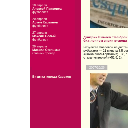
18 апреля
Алексей Панковец
футболист
20 апреля
Артем Касьянов
футболист
27 апреля
Максим Белый
Дмитрий Шамаев стал брон
футболист
биатлонном спринте среди
29 апреля
Результат Павловой на диста
Михаил Стельмах
рубежами — 21 минута 8,5 секу
главный тренер
Анника КнольГермания) +38,7
стала четвертой (+51,8; 1).
2007/10/28
Визитка города Харьков