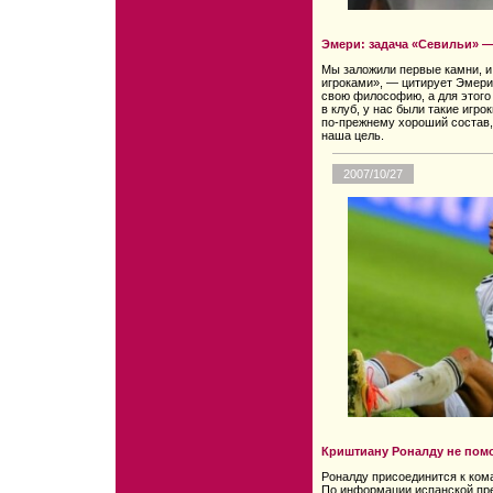
Эмери: задача «Севильи» —
Мы заложили первые камни, и
игроками», — цитирует Эмери
свою философию, а для этого 
в клуб, у нас были такие игро
по-прежнему хороший состав, 
наша цель.
2007/10/27
Криштиану Роналду не помо
Роналду присоединится к ком
По информации испанской пр