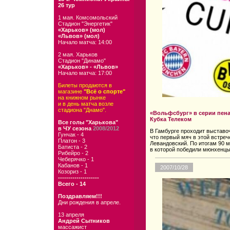
26 тур
1 мая. Комсомольский
Стадион "Энергетик"
«Харьков» (мол)
«Львов» (мол)
Начало матча: 14:00
2 мая. Харьков
Стадион "Динамо"
«Харьков» - «Львов»
Начало матча: 17:00
Билеты продаются в
магазине
"Всё о спорте"
на книжном рынке
и в день матча возле
стадиона "Днамо".
«Вольфсбург» в серии пен
Кубка Телеком
Все голы "Харькова"
в ЧУ сезона
2008/2012
В Гамбурге проходит выставо
Гунчак - 4
что первый мяч в этой встреч
Платон - 3
Левандовский. По итогам 90 м
Батиста - 2
в которой победили мюнхенцы 
Рибейро - 2
Чеберячко - 1
Кабанов - 1
2007/10/28
Козориз - 1
--------------------
Всего - 14
Поздравляем!!!
Дни рождения в апреле.
13 апреля
Андрей Сытников
массажист