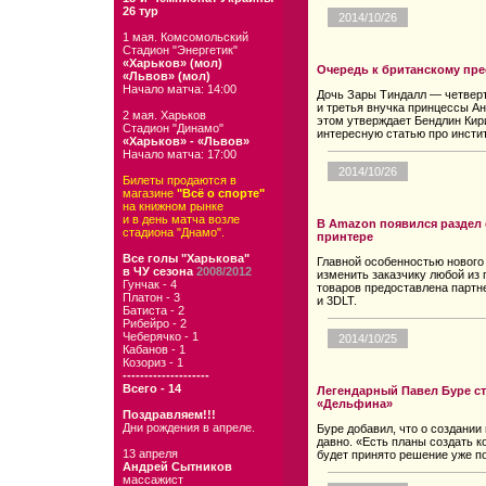
26 тур
2014/10/26
1 мая. Комсомольский
Стадион "Энергетик"
«Харьков» (мол)
Очередь к британскому пре
«Львов» (мол)
Начало матча: 14:00
Дочь Зары Тиндалл — четверта
и третья внучка принцессы А
2 мая. Харьков
этом утверждает Бендлин Кир
Стадион "Динамо"
интересную статью про инстит
«Харьков» - «Львов»
Начало матча: 17:00
2014/10/26
Билеты продаются в
магазине
"Всё о спорте"
на книжном рынке
и в день матча возле
В Amazon появился раздел 
стадиона "Днамо".
принтере
Все голы "Харькова"
Главной особенностью нового 
в ЧУ сезона
2008/2012
изменить заказчику любой из
Гунчак - 4
товаров предоставлена партн
Платон - 3
и 3DLT.
Батиста - 2
Рибейро - 2
Чеберячко - 1
2014/10/25
Кабанов - 1
Козориз - 1
--------------------
Всего - 14
Легендарный Павел Буре с
«Дельфина»
Поздравляем!!!
Дни рождения в апреле.
Буре добавил, что о создани
давно. «Есть планы создать к
13 апреля
будет принято решение уже п
Андрей Сытников
массажист