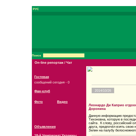
РУС
Поиск
On-line репортаж / Чат
Гостевая
сообщений сегодня - 0
2014/10/26
Фан-клуб
Фото
Видео
Леонардо Ди Каприо отдохн
Доронина
Данную информацию предоста
Тихоновна, которую в послед
сайта . К слову, российский о
Объявления
друга, предпочёл взять свою
Зилин на палубу белоснежного
18-й Чемпионат Украины