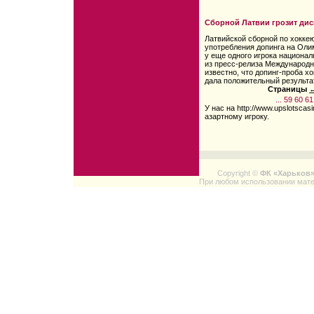
Сборной Латвии грозит ди
Латвийской сборной по хоккею
употребления допинга на Оли
у еще одного игрока национал
из пресс-релиза Международн
известно, что допинг-проба х
дала положительный результа
Страницы
←
...
59
60
61
У нас на http://www.upslotsca
азартному игроку.
Copyright ©
ФК «Харьков
При любом использовании мате