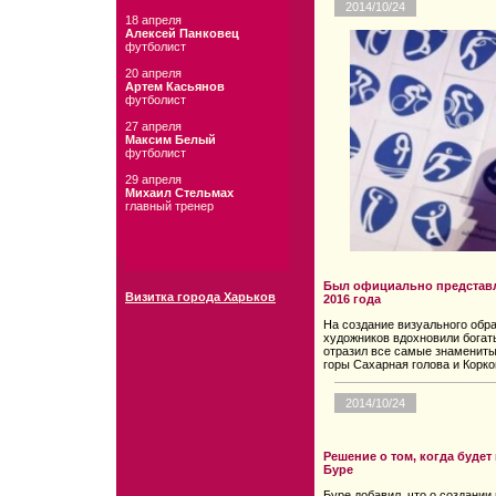
2014/10/24
18 апреля
Алексей Панковец
футболист
20 апреля
Артем Касьянов
футболист
27 апреля
Максим Белый
футболист
29 апреля
Михаил Стельмах
главный тренер
Был официально представл
Визитка города Харьков
2016 года
На создание визуального обра
художников вдохновили богат
отразил все самые знамениты
горы Сахарная голова и Корко
2014/10/24
Решение о том, когда будет
Буре
Буре добавил, что о создани