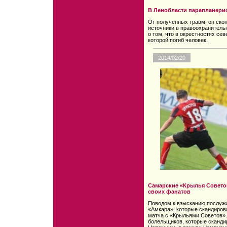
В Ленобласти парапланерис
От полученных травм, он ско
источники в правоохранитель
о том, что в окрестностях се
которой погиб человек.
2014/02/20
Самарские «Крылья Советов
своих фанатов
Поводом к взысканию послуж
«Амкара», которые скандиров
матча с «Крыльями Советов».
болельщиков, которые сканди