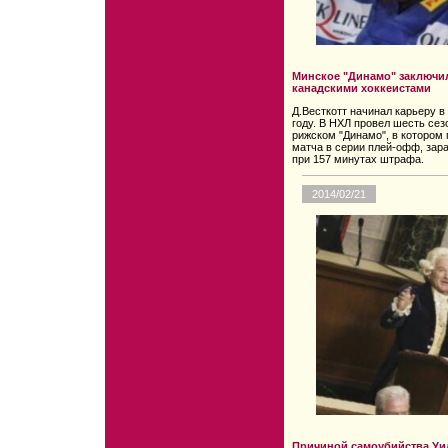
Минское "Динамо" заключил
канадскими хоккеистами
Д.Весткотт начинал карьеру в
году. В НХЛ провел шесть сез
рижском "Динамо", в котором 
матча в серии плей-офф, зара
при 157 минутах штрафа.
2014/02/21
Причиной самоубийства Уи