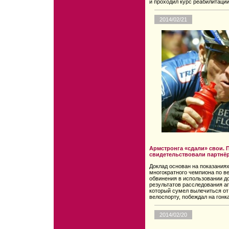
и проходил курс реабилитации
2014/02/21
Армстронга «сдали» свои. 
свидетельствовали партнё
Доклад основан на показания
многократного чемпиона по ве
обвинения в использовании до
результатов расследования аг
который сумел вылечиться от
велоспорту, побеждал на гонка
2014/02/20