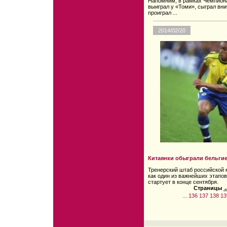
Напомним, в рамках Чемпиона
выиграл у «Томи», сыграл вн
проиграл ...
2014/02/20
Китаянки обыграли бельгие
Тренерский штаб российской 
как один из важнейших этапов
стартует в конце сентября.
Страницы
←
...
136
137
138
13