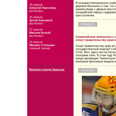
В полицию Клепиковского рай
18 апреля
деревни Молькино о том, что
Алексей Панковец
манипуляции с дверью местно
футболист
полицейский наряд и задержа
преступления.
20 апреля
Артем Касьянов
футболист
2014/02/23
27 апреля
Максим Белый
футболист
Олимпийская чемпионка о 
спорт правительству края н
29 апреля
Михаил Стельмах
Спорт правительству края не 
главный тренер
государственный подход? Сей
Сочи. Мол, здесь мы на нескол
отыграем свое. В этом году Н
представляющие Тюменскую об
выиграли бронзовые медали в
Визитка города Харьков
2014/02/22