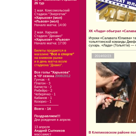
26 тур
1 мая. Комсомольский
Стадион "Энергетик"
«Харьков» (мол)
«Львов» (мол)
Начало матча: 14:00
ХК «Лада» обыграл «Салава
2 мая. Харьков
Стадион "Динамо"
Игроки «Салавата Юлаева» так
«Харьков» - «Львов»
тольяттинской команды Джефф
Начало матча: 17:00
сухарь. «Лада» (Тольятти) — «
Билеты продаются в
магазине
"Всё о спорте"
2014/02/23
на книжном рынке
и в день матча возле
стадиона "Днамо".
Все голы "Харькова"
в ЧУ сезона
2008/2012
Гунчак - 4
Платон - 3
Батиста - 2
Рибейро - 2
Чеберячко - 1
Кабанов - 1
Козориз - 1
--------------------
Всего - 14
Поздравляем!!!
Дни рождения в апреле.
13 апреля
Андрей Сытников
В Клепиковском районе по
массажист