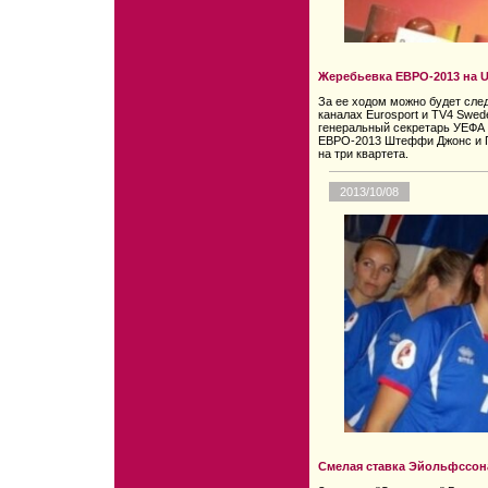
Жеребьевка ЕВРО-2013 на 
За ее ходом можно будет сле
каналах Eurosport и TV4 Swed
генеральный секретарь УЕФА 
ЕВРО-2013 Штеффи Джонс и П
на три квартета.
2013/10/08
Смелая ставка Эйольфссон