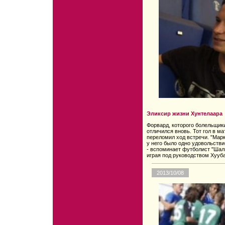
Эликсир жизни Хунтелаара
Форвард, которого болельщик
отличился вновь. Тот гол в ма
переломил ход встречи. "Ма
у него было одно удовольстви
- вспоминает футболист "Шаль
играя под руководством Хууб
2013/10/08