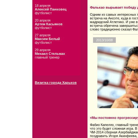
18 апреля
Фалькао вырывает победу 
Алексей Панковец
футболист
Одним из самых интересных 
встреча на Аноэте, куда в го
20 апреля
мадридский Атлетико. И уже в 
Артем Касьянов
встреча обречена завершитьс
футболист
слово традиционно сказал Фа
27 апреля
Максим Белый
2013/10/08
футболист
29 апреля
Михаил Стельмах
главный тренер
Визитка города Харьков
«Мы постоянно прогрессир
Фабио Капелло, главный трене
что это будет сложная игра. 
ЧМ-2014 сборная Азербайджан
поздравить Игоря Акинфеева,