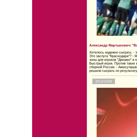
Александр Мартынович: "Во
Хотелось надежно сыграть. - 
Это заслуга "Краснодара"? - 
зоны для игроков "Динамо" и 
Быстрый игрок. Против таких 
сборной России. - Амисулашв
решили сыграть по результату
2013/10/08