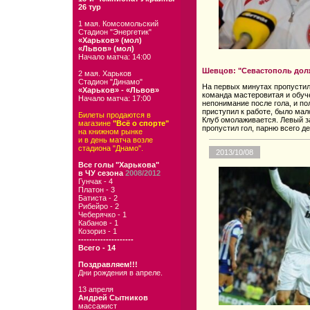
26 тур
1 мая. Комсомольский
Стадион "Энергетик"
«Харьков» (мол)
«Львов» (мол)
Начало матча: 14:00
Шевцов: "Севастополь долж
2 мая. Харьков
Стадион "Динамо"
На первых минутах пропустили
«Харьков» - «Львов»
команда мастеровитая и обуче
Начало матча: 17:00
непонимание после гола, и по
приступил к работе, было мал
Билеты продаются в
Клуб омолаживается. Левый з
магазине
"Всё о спорте"
пропустил гол, парню всего де
на книжном рынке
и в день матча возле
стадиона "Днамо".
2013/10/08
Все голы "Харькова"
в ЧУ сезона
2008/2012
Гунчак - 4
Платон - 3
Батиста - 2
Рибейро - 2
Чеберячко - 1
Кабанов - 1
Козориз - 1
--------------------
Всего - 14
Поздравляем!!!
Дни рождения в апреле.
13 апреля
Андрей Сытников
массажист